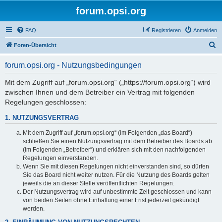
forum.opsi.org
FAQ
Registrieren
Anmelden
S
Foren-Übersicht
u
forum.opsi.org - Nutzungsbedingungen
c
h
Mit dem Zugriff auf „forum.opsi.org“ („https://forum.opsi.org“) wird
zwischen Ihnen und dem Betreiber ein Vertrag mit folgenden
e
Regelungen geschlossen:
1. NUTZUNGSVERTRAG
Mit dem Zugriff auf „forum.opsi.org“ (im Folgenden „das Board“)
schließen Sie einen Nutzungsvertrag mit dem Betreiber des Boards ab
(im Folgenden „Betreiber“) und erklären sich mit den nachfolgenden
Regelungen einverstanden.
Wenn Sie mit diesen Regelungen nicht einverstanden sind, so dürfen
Sie das Board nicht weiter nutzen. Für die Nutzung des Boards gelten
jeweils die an dieser Stelle veröffentlichten Regelungen.
Der Nutzungsvertrag wird auf unbestimmte Zeit geschlossen und kann
von beiden Seiten ohne Einhaltung einer Frist jederzeit gekündigt
werden.