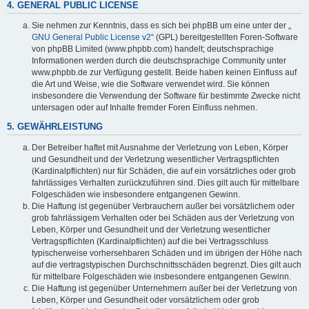
4. GENERAL PUBLIC LICENSE
Sie nehmen zur Kenntnis, dass es sich bei phpBB um eine unter der „
GNU General Public License v2
“ (GPL) bereitgestellten Foren-Software
von phpBB Limited (www.phpbb.com) handelt; deutschsprachige
Informationen werden durch die deutschsprachige Community unter
www.phpbb.de zur Verfügung gestellt. Beide haben keinen Einfluss auf
die Art und Weise, wie die Software verwendet wird. Sie können
insbesondere die Verwendung der Software für bestimmte Zwecke nicht
untersagen oder auf Inhalte fremder Foren Einfluss nehmen.
5. GEWÄHRLEISTUNG
Der Betreiber haftet mit Ausnahme der Verletzung von Leben, Körper
und Gesundheit und der Verletzung wesentlicher Vertragspflichten
(Kardinalpflichten) nur für Schäden, die auf ein vorsätzliches oder grob
fahrlässiges Verhalten zurückzuführen sind. Dies gilt auch für mittelbare
Folgeschäden wie insbesondere entgangenen Gewinn.
Die Haftung ist gegenüber Verbrauchern außer bei vorsätzlichem oder
grob fahrlässigem Verhalten oder bei Schäden aus der Verletzung von
Leben, Körper und Gesundheit und der Verletzung wesentlicher
Vertragspflichten (Kardinalpflichten) auf die bei Vertragsschluss
typischerweise vorhersehbaren Schäden und im übrigen der Höhe nach
auf die vertragstypischen Durchschnittsschäden begrenzt. Dies gilt auch
für mittelbare Folgeschäden wie insbesondere entgangenen Gewinn.
Die Haftung ist gegenüber Unternehmern außer bei der Verletzung von
Leben, Körper und Gesundheit oder vorsätzlichem oder grob