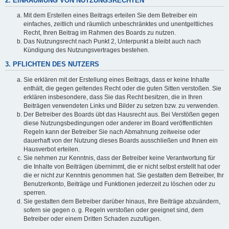
2. EINRÄUMUNG VON NUTZUNGSRECHTEN
Mit dem Erstellen eines Beitrags erteilen Sie dem Betreiber ein
einfaches, zeitlich und räumlich unbeschränktes und unentgeltliches
Recht, Ihren Beitrag im Rahmen des Boards zu nutzen.
Das Nutzungsrecht nach Punkt 2, Unterpunkt a bleibt auch nach
Kündigung des Nutzungsvertrages bestehen.
3. PFLICHTEN DES NUTZERS
Sie erklären mit der Erstellung eines Beitrags, dass er keine Inhalte
enthält, die gegen geltendes Recht oder die guten Sitten verstoßen. Sie
erklären insbesondere, dass Sie das Recht besitzen, die in Ihren
Beiträgen verwendeten Links und Bilder zu setzen bzw. zu verwenden.
Der Betreiber des Boards übt das Hausrecht aus. Bei Verstößen gegen
diese Nutzungsbedingungen oder anderer im Board veröffentlichten
Regeln kann der Betreiber Sie nach Abmahnung zeitweise oder
dauerhaft von der Nutzung dieses Boards ausschließen und Ihnen ein
Hausverbot erteilen.
Sie nehmen zur Kenntnis, dass der Betreiber keine Verantwortung für
die Inhalte von Beiträgen übernimmt, die er nicht selbst erstellt hat oder
die er nicht zur Kenntnis genommen hat. Sie gestatten dem Betreiber, Ihr
Benutzerkonto, Beiträge und Funktionen jederzeit zu löschen oder zu
sperren.
Sie gestatten dem Betreiber darüber hinaus, Ihre Beiträge abzuändern,
sofern sie gegen o. g. Regeln verstoßen oder geeignet sind, dem
Betreiber oder einem Dritten Schaden zuzufügen.