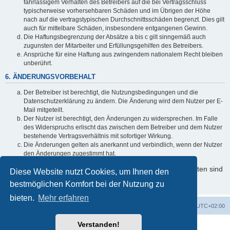
fahrlässigem Verhalten des Betreibers auf die bei Vertragsschluss
typischerweise vorhersehbaren Schäden und im Übrigen der Höhe
nach auf die vertragstypischen Durchschnittsschäden begrenzt. Dies gilt
auch für mittelbare Schäden, insbesondere entgangenen Gewinn.
Die Haftungsbegrenzung der Absätze a bis c gilt sinngemäß auch
zugunsten der Mitarbeiter und Erfüllungsgehilfen des Betreibers.
Ansprüche für eine Haftung aus zwingendem nationalem Recht bleiben
unberührt.
6. ÄNDERUNGSVORBEHALT
Der Betreiber ist berechtigt, die Nutzungsbedingungen und die
Datenschutzerklärung zu ändern. Die Änderung wird dem Nutzer per E-
Mail mitgeteilt.
Der Nutzer ist berechtigt, den Änderungen zu widersprechen. Im Falle
des Widerspruchs erlischt das zwischen dem Betreiber und dem Nutzer
bestehende Vertragsverhältnis mit sofortiger Wirkung.
Die Änderungen gelten als anerkannt und verbindlich, wenn der Nutzer
den Änderungen zugestimmt hat.
Informationen über den Umgang mit Ihren persönlichen Daten sind
Diese Website nutzt Cookies, um Ihnen den
in der Datenschutzerklärung enthalten.
bestmöglichen Komfort bei der Nutzung zu
bieten.
Mehr erfahren
Foren-Übersicht
Alle Cookies löschen
Alle Zeiten sind
UTC+02:00
Verstanden!
Powered by
phpBB
® Forum Software © phpBB Limited