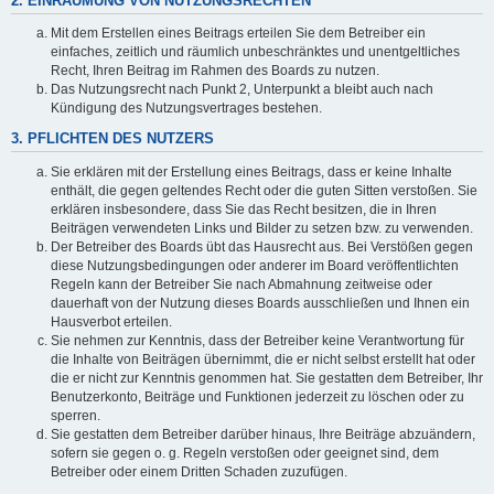
2. EINRÄUMUNG VON NUTZUNGSRECHTEN
Mit dem Erstellen eines Beitrags erteilen Sie dem Betreiber ein
einfaches, zeitlich und räumlich unbeschränktes und unentgeltliches
Recht, Ihren Beitrag im Rahmen des Boards zu nutzen.
Das Nutzungsrecht nach Punkt 2, Unterpunkt a bleibt auch nach
Kündigung des Nutzungsvertrages bestehen.
3. PFLICHTEN DES NUTZERS
Sie erklären mit der Erstellung eines Beitrags, dass er keine Inhalte
enthält, die gegen geltendes Recht oder die guten Sitten verstoßen. Sie
erklären insbesondere, dass Sie das Recht besitzen, die in Ihren
Beiträgen verwendeten Links und Bilder zu setzen bzw. zu verwenden.
Der Betreiber des Boards übt das Hausrecht aus. Bei Verstößen gegen
diese Nutzungsbedingungen oder anderer im Board veröffentlichten
Regeln kann der Betreiber Sie nach Abmahnung zeitweise oder
dauerhaft von der Nutzung dieses Boards ausschließen und Ihnen ein
Hausverbot erteilen.
Sie nehmen zur Kenntnis, dass der Betreiber keine Verantwortung für
die Inhalte von Beiträgen übernimmt, die er nicht selbst erstellt hat oder
die er nicht zur Kenntnis genommen hat. Sie gestatten dem Betreiber, Ihr
Benutzerkonto, Beiträge und Funktionen jederzeit zu löschen oder zu
sperren.
Sie gestatten dem Betreiber darüber hinaus, Ihre Beiträge abzuändern,
sofern sie gegen o. g. Regeln verstoßen oder geeignet sind, dem
Betreiber oder einem Dritten Schaden zuzufügen.