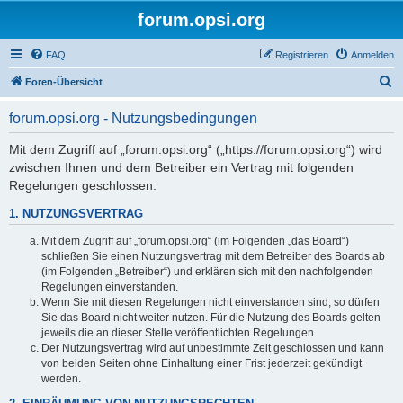
forum.opsi.org
FAQ
Registrieren
Anmelden
S
Foren-Übersicht
u
forum.opsi.org - Nutzungsbedingungen
c
h
Mit dem Zugriff auf „forum.opsi.org“ („https://forum.opsi.org“) wird
zwischen Ihnen und dem Betreiber ein Vertrag mit folgenden
e
Regelungen geschlossen:
1. NUTZUNGSVERTRAG
Mit dem Zugriff auf „forum.opsi.org“ (im Folgenden „das Board“)
schließen Sie einen Nutzungsvertrag mit dem Betreiber des Boards ab
(im Folgenden „Betreiber“) und erklären sich mit den nachfolgenden
Regelungen einverstanden.
Wenn Sie mit diesen Regelungen nicht einverstanden sind, so dürfen
Sie das Board nicht weiter nutzen. Für die Nutzung des Boards gelten
jeweils die an dieser Stelle veröffentlichten Regelungen.
Der Nutzungsvertrag wird auf unbestimmte Zeit geschlossen und kann
von beiden Seiten ohne Einhaltung einer Frist jederzeit gekündigt
werden.