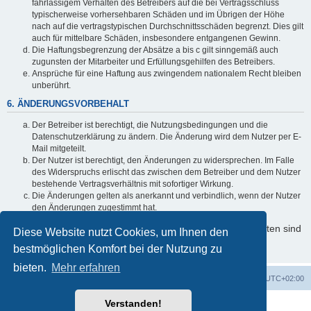
fahrlässigem Verhalten des Betreibers auf die bei Vertragsschluss
typischerweise vorhersehbaren Schäden und im Übrigen der Höhe
nach auf die vertragstypischen Durchschnittsschäden begrenzt. Dies gilt
auch für mittelbare Schäden, insbesondere entgangenen Gewinn.
Die Haftungsbegrenzung der Absätze a bis c gilt sinngemäß auch
zugunsten der Mitarbeiter und Erfüllungsgehilfen des Betreibers.
Ansprüche für eine Haftung aus zwingendem nationalem Recht bleiben
unberührt.
6. ÄNDERUNGSVORBEHALT
Der Betreiber ist berechtigt, die Nutzungsbedingungen und die
Datenschutzerklärung zu ändern. Die Änderung wird dem Nutzer per E-
Mail mitgeteilt.
Der Nutzer ist berechtigt, den Änderungen zu widersprechen. Im Falle
des Widerspruchs erlischt das zwischen dem Betreiber und dem Nutzer
bestehende Vertragsverhältnis mit sofortiger Wirkung.
Die Änderungen gelten als anerkannt und verbindlich, wenn der Nutzer
den Änderungen zugestimmt hat.
Informationen über den Umgang mit Ihren persönlichen Daten sind
Diese Website nutzt Cookies, um Ihnen den
in der Datenschutzerklärung enthalten.
bestmöglichen Komfort bei der Nutzung zu
bieten.
Mehr erfahren
Foren-Übersicht
Alle Cookies löschen
Alle Zeiten sind
UTC+02:00
Verstanden!
Powered by
phpBB
® Forum Software © phpBB Limited