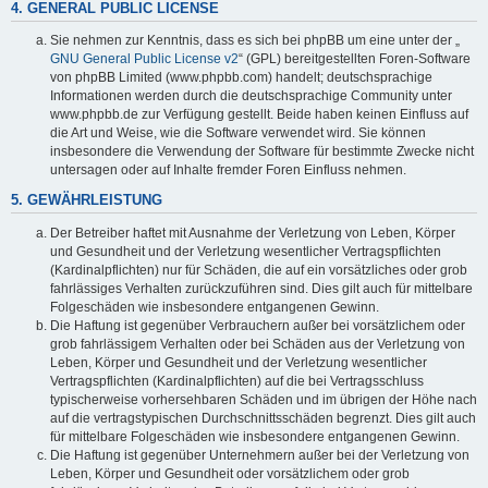
4. GENERAL PUBLIC LICENSE
Sie nehmen zur Kenntnis, dass es sich bei phpBB um eine unter der „
GNU General Public License v2
“ (GPL) bereitgestellten Foren-Software
von phpBB Limited (www.phpbb.com) handelt; deutschsprachige
Informationen werden durch die deutschsprachige Community unter
www.phpbb.de zur Verfügung gestellt. Beide haben keinen Einfluss auf
die Art und Weise, wie die Software verwendet wird. Sie können
insbesondere die Verwendung der Software für bestimmte Zwecke nicht
untersagen oder auf Inhalte fremder Foren Einfluss nehmen.
5. GEWÄHRLEISTUNG
Der Betreiber haftet mit Ausnahme der Verletzung von Leben, Körper
und Gesundheit und der Verletzung wesentlicher Vertragspflichten
(Kardinalpflichten) nur für Schäden, die auf ein vorsätzliches oder grob
fahrlässiges Verhalten zurückzuführen sind. Dies gilt auch für mittelbare
Folgeschäden wie insbesondere entgangenen Gewinn.
Die Haftung ist gegenüber Verbrauchern außer bei vorsätzlichem oder
grob fahrlässigem Verhalten oder bei Schäden aus der Verletzung von
Leben, Körper und Gesundheit und der Verletzung wesentlicher
Vertragspflichten (Kardinalpflichten) auf die bei Vertragsschluss
typischerweise vorhersehbaren Schäden und im übrigen der Höhe nach
auf die vertragstypischen Durchschnittsschäden begrenzt. Dies gilt auch
für mittelbare Folgeschäden wie insbesondere entgangenen Gewinn.
Die Haftung ist gegenüber Unternehmern außer bei der Verletzung von
Leben, Körper und Gesundheit oder vorsätzlichem oder grob