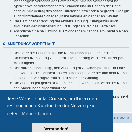
fahrlässigem Verhalten des Betreibers auf die bei Vertragsschluss
typischerweise vorhersehbaren Schäden und im Übrigen der Höhe
nach auf die vertragstypischen Durchschnittsschäden begrenzt. Dies gilt
auch für mittelbare Schäden, insbesondere entgangenen Gewinn.
Die Haftungsbegrenzung der Absätze a bis c gilt sinngemäß auch
zugunsten der Mitarbeiter und Erfüllungsgehilfen des Betreibers.
Ansprüche für eine Haftung aus zwingendem nationalem Recht bleiben
unberührt.
6. ÄNDERUNGSVORBEHALT
Der Betreiber ist berechtigt, die Nutzungsbedingungen und die
Datenschutzerklärung zu ändern. Die Änderung wird dem Nutzer per E-
Mail mitgeteilt.
Der Nutzer ist berechtigt, den Änderungen zu widersprechen. Im Falle
des Widerspruchs erlischt das zwischen dem Betreiber und dem Nutzer
bestehende Vertragsverhältnis mit sofortiger Wirkung.
Die Änderungen gelten als anerkannt und verbindlich, wenn der Nutzer
den Änderungen zugestimmt hat.
Informationen über den Umgang mit Ihren persönlichen Daten sind
Diese Website nutzt Cookies, um Ihnen den
in der Datenschutzerklärung enthalten.
bestmöglichen Komfort bei der Nutzung zu
bieten.
Mehr erfahren
Foren-Übersicht
Alle Cookies löschen
Alle Zeiten sind
UTC+02:00
Verstanden!
Powered by
phpBB
® Forum Software © phpBB Limited