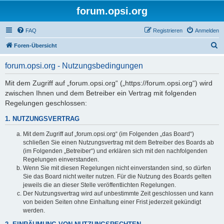
forum.opsi.org
FAQ
Registrieren
Anmelden
S
Foren-Übersicht
u
forum.opsi.org - Nutzungsbedingungen
c
h
Mit dem Zugriff auf „forum.opsi.org“ („https://forum.opsi.org“) wird
zwischen Ihnen und dem Betreiber ein Vertrag mit folgenden
e
Regelungen geschlossen:
1. NUTZUNGSVERTRAG
Mit dem Zugriff auf „forum.opsi.org“ (im Folgenden „das Board“)
schließen Sie einen Nutzungsvertrag mit dem Betreiber des Boards ab
(im Folgenden „Betreiber“) und erklären sich mit den nachfolgenden
Regelungen einverstanden.
Wenn Sie mit diesen Regelungen nicht einverstanden sind, so dürfen
Sie das Board nicht weiter nutzen. Für die Nutzung des Boards gelten
jeweils die an dieser Stelle veröffentlichten Regelungen.
Der Nutzungsvertrag wird auf unbestimmte Zeit geschlossen und kann
von beiden Seiten ohne Einhaltung einer Frist jederzeit gekündigt
werden.