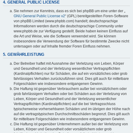
4. GENERAL PUBLIC LICENSE
Sie nehmen zur Kenntnis, dass es sich bei phpBB um eine unter der „
GNU General Public License v2
“ (GPL) bereitgestellten Foren-Software
von phpBB Limited (www.phpbb.com) handelt; deutschsprachige
Informationen werden durch die deutschsprachige Community unter
www.phpbb.de zur Verfügung gestellt. Beide haben keinen Einfluss auf
die Art und Weise, wie die Software verwendet wird. Sie können
insbesondere die Verwendung der Software für bestimmte Zwecke nicht
untersagen oder auf Inhalte fremder Foren Einfluss nehmen.
5. GEWÄHRLEISTUNG
Der Betreiber haftet mit Ausnahme der Verletzung von Leben, Körper
und Gesundheit und der Verletzung wesentlicher Vertragspflichten
(Kardinalpflichten) nur für Schäden, die auf ein vorsätzliches oder grob
fahrlässiges Verhalten zurückzuführen sind. Dies gilt auch für mittelbare
Folgeschäden wie insbesondere entgangenen Gewinn.
Die Haftung ist gegenüber Verbrauchern außer bei vorsätzlichem oder
grob fahrlässigem Verhalten oder bei Schäden aus der Verletzung von
Leben, Körper und Gesundheit und der Verletzung wesentlicher
Vertragspflichten (Kardinalpflichten) auf die bei Vertragsschluss
typischerweise vorhersehbaren Schäden und im übrigen der Höhe nach
auf die vertragstypischen Durchschnittsschäden begrenzt. Dies gilt auch
für mittelbare Folgeschäden wie insbesondere entgangenen Gewinn.
Die Haftung ist gegenüber Unternehmern außer bei der Verletzung von
Leben, Körper und Gesundheit oder vorsätzlichem oder grob