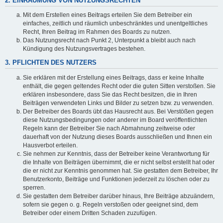
2. EINRÄUMUNG VON NUTZUNGSRECHTEN
Mit dem Erstellen eines Beitrags erteilen Sie dem Betreiber ein
einfaches, zeitlich und räumlich unbeschränktes und unentgeltliches
Recht, Ihren Beitrag im Rahmen des Boards zu nutzen.
Das Nutzungsrecht nach Punkt 2, Unterpunkt a bleibt auch nach
Kündigung des Nutzungsvertrages bestehen.
3. PFLICHTEN DES NUTZERS
Sie erklären mit der Erstellung eines Beitrags, dass er keine Inhalte
enthält, die gegen geltendes Recht oder die guten Sitten verstoßen. Sie
erklären insbesondere, dass Sie das Recht besitzen, die in Ihren
Beiträgen verwendeten Links und Bilder zu setzen bzw. zu verwenden.
Der Betreiber des Boards übt das Hausrecht aus. Bei Verstößen gegen
diese Nutzungsbedingungen oder anderer im Board veröffentlichten
Regeln kann der Betreiber Sie nach Abmahnung zeitweise oder
dauerhaft von der Nutzung dieses Boards ausschließen und Ihnen ein
Hausverbot erteilen.
Sie nehmen zur Kenntnis, dass der Betreiber keine Verantwortung für
die Inhalte von Beiträgen übernimmt, die er nicht selbst erstellt hat oder
die er nicht zur Kenntnis genommen hat. Sie gestatten dem Betreiber, Ihr
Benutzerkonto, Beiträge und Funktionen jederzeit zu löschen oder zu
sperren.
Sie gestatten dem Betreiber darüber hinaus, Ihre Beiträge abzuändern,
sofern sie gegen o. g. Regeln verstoßen oder geeignet sind, dem
Betreiber oder einem Dritten Schaden zuzufügen.