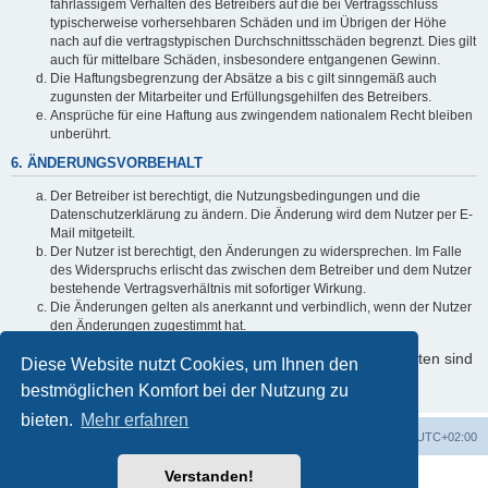
fahrlässigem Verhalten des Betreibers auf die bei Vertragsschluss
typischerweise vorhersehbaren Schäden und im Übrigen der Höhe
nach auf die vertragstypischen Durchschnittsschäden begrenzt. Dies gilt
auch für mittelbare Schäden, insbesondere entgangenen Gewinn.
Die Haftungsbegrenzung der Absätze a bis c gilt sinngemäß auch
zugunsten der Mitarbeiter und Erfüllungsgehilfen des Betreibers.
Ansprüche für eine Haftung aus zwingendem nationalem Recht bleiben
unberührt.
6. ÄNDERUNGSVORBEHALT
Der Betreiber ist berechtigt, die Nutzungsbedingungen und die
Datenschutzerklärung zu ändern. Die Änderung wird dem Nutzer per E-
Mail mitgeteilt.
Der Nutzer ist berechtigt, den Änderungen zu widersprechen. Im Falle
des Widerspruchs erlischt das zwischen dem Betreiber und dem Nutzer
bestehende Vertragsverhältnis mit sofortiger Wirkung.
Die Änderungen gelten als anerkannt und verbindlich, wenn der Nutzer
den Änderungen zugestimmt hat.
Informationen über den Umgang mit Ihren persönlichen Daten sind
Diese Website nutzt Cookies, um Ihnen den
in der Datenschutzerklärung enthalten.
bestmöglichen Komfort bei der Nutzung zu
bieten.
Mehr erfahren
Foren-Übersicht
Alle Cookies löschen
Alle Zeiten sind
UTC+02:00
Verstanden!
Powered by
phpBB
® Forum Software © phpBB Limited