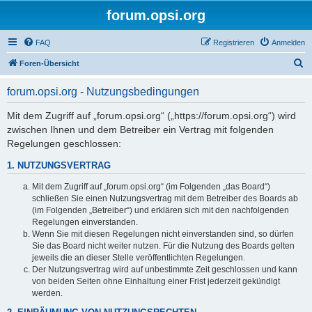
forum.opsi.org
FAQ
Registrieren
Anmelden
S
Foren-Übersicht
u
forum.opsi.org - Nutzungsbedingungen
c
h
Mit dem Zugriff auf „forum.opsi.org“ („https://forum.opsi.org“) wird
zwischen Ihnen und dem Betreiber ein Vertrag mit folgenden
e
Regelungen geschlossen:
1. NUTZUNGSVERTRAG
Mit dem Zugriff auf „forum.opsi.org“ (im Folgenden „das Board“)
schließen Sie einen Nutzungsvertrag mit dem Betreiber des Boards ab
(im Folgenden „Betreiber“) und erklären sich mit den nachfolgenden
Regelungen einverstanden.
Wenn Sie mit diesen Regelungen nicht einverstanden sind, so dürfen
Sie das Board nicht weiter nutzen. Für die Nutzung des Boards gelten
jeweils die an dieser Stelle veröffentlichten Regelungen.
Der Nutzungsvertrag wird auf unbestimmte Zeit geschlossen und kann
von beiden Seiten ohne Einhaltung einer Frist jederzeit gekündigt
werden.