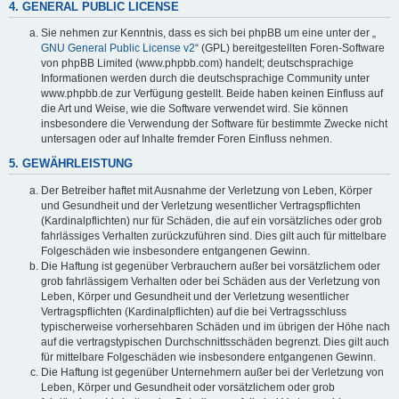
4. GENERAL PUBLIC LICENSE
Sie nehmen zur Kenntnis, dass es sich bei phpBB um eine unter der „
GNU General Public License v2
“ (GPL) bereitgestellten Foren-Software
von phpBB Limited (www.phpbb.com) handelt; deutschsprachige
Informationen werden durch die deutschsprachige Community unter
www.phpbb.de zur Verfügung gestellt. Beide haben keinen Einfluss auf
die Art und Weise, wie die Software verwendet wird. Sie können
insbesondere die Verwendung der Software für bestimmte Zwecke nicht
untersagen oder auf Inhalte fremder Foren Einfluss nehmen.
5. GEWÄHRLEISTUNG
Der Betreiber haftet mit Ausnahme der Verletzung von Leben, Körper
und Gesundheit und der Verletzung wesentlicher Vertragspflichten
(Kardinalpflichten) nur für Schäden, die auf ein vorsätzliches oder grob
fahrlässiges Verhalten zurückzuführen sind. Dies gilt auch für mittelbare
Folgeschäden wie insbesondere entgangenen Gewinn.
Die Haftung ist gegenüber Verbrauchern außer bei vorsätzlichem oder
grob fahrlässigem Verhalten oder bei Schäden aus der Verletzung von
Leben, Körper und Gesundheit und der Verletzung wesentlicher
Vertragspflichten (Kardinalpflichten) auf die bei Vertragsschluss
typischerweise vorhersehbaren Schäden und im übrigen der Höhe nach
auf die vertragstypischen Durchschnittsschäden begrenzt. Dies gilt auch
für mittelbare Folgeschäden wie insbesondere entgangenen Gewinn.
Die Haftung ist gegenüber Unternehmern außer bei der Verletzung von
Leben, Körper und Gesundheit oder vorsätzlichem oder grob