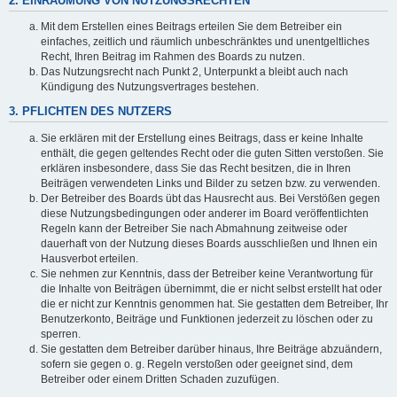
2. EINRÄUMUNG VON NUTZUNGSRECHTEN
Mit dem Erstellen eines Beitrags erteilen Sie dem Betreiber ein
einfaches, zeitlich und räumlich unbeschränktes und unentgeltliches
Recht, Ihren Beitrag im Rahmen des Boards zu nutzen.
Das Nutzungsrecht nach Punkt 2, Unterpunkt a bleibt auch nach
Kündigung des Nutzungsvertrages bestehen.
3. PFLICHTEN DES NUTZERS
Sie erklären mit der Erstellung eines Beitrags, dass er keine Inhalte
enthält, die gegen geltendes Recht oder die guten Sitten verstoßen. Sie
erklären insbesondere, dass Sie das Recht besitzen, die in Ihren
Beiträgen verwendeten Links und Bilder zu setzen bzw. zu verwenden.
Der Betreiber des Boards übt das Hausrecht aus. Bei Verstößen gegen
diese Nutzungsbedingungen oder anderer im Board veröffentlichten
Regeln kann der Betreiber Sie nach Abmahnung zeitweise oder
dauerhaft von der Nutzung dieses Boards ausschließen und Ihnen ein
Hausverbot erteilen.
Sie nehmen zur Kenntnis, dass der Betreiber keine Verantwortung für
die Inhalte von Beiträgen übernimmt, die er nicht selbst erstellt hat oder
die er nicht zur Kenntnis genommen hat. Sie gestatten dem Betreiber, Ihr
Benutzerkonto, Beiträge und Funktionen jederzeit zu löschen oder zu
sperren.
Sie gestatten dem Betreiber darüber hinaus, Ihre Beiträge abzuändern,
sofern sie gegen o. g. Regeln verstoßen oder geeignet sind, dem
Betreiber oder einem Dritten Schaden zuzufügen.