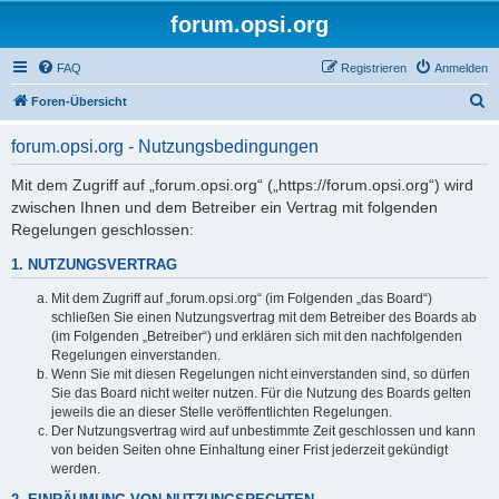
forum.opsi.org
FAQ
Registrieren
Anmelden
S
Foren-Übersicht
u
forum.opsi.org - Nutzungsbedingungen
c
h
Mit dem Zugriff auf „forum.opsi.org“ („https://forum.opsi.org“) wird
zwischen Ihnen und dem Betreiber ein Vertrag mit folgenden
e
Regelungen geschlossen:
1. NUTZUNGSVERTRAG
Mit dem Zugriff auf „forum.opsi.org“ (im Folgenden „das Board“)
schließen Sie einen Nutzungsvertrag mit dem Betreiber des Boards ab
(im Folgenden „Betreiber“) und erklären sich mit den nachfolgenden
Regelungen einverstanden.
Wenn Sie mit diesen Regelungen nicht einverstanden sind, so dürfen
Sie das Board nicht weiter nutzen. Für die Nutzung des Boards gelten
jeweils die an dieser Stelle veröffentlichten Regelungen.
Der Nutzungsvertrag wird auf unbestimmte Zeit geschlossen und kann
von beiden Seiten ohne Einhaltung einer Frist jederzeit gekündigt
werden.