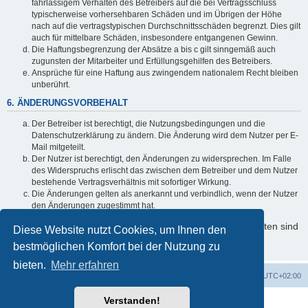
fahrlässigem Verhalten des Betreibers auf die bei Vertragsschluss
typischerweise vorhersehbaren Schäden und im Übrigen der Höhe
nach auf die vertragstypischen Durchschnittsschäden begrenzt. Dies gilt
auch für mittelbare Schäden, insbesondere entgangenen Gewinn.
Die Haftungsbegrenzung der Absätze a bis c gilt sinngemäß auch
zugunsten der Mitarbeiter und Erfüllungsgehilfen des Betreibers.
Ansprüche für eine Haftung aus zwingendem nationalem Recht bleiben
unberührt.
6. ÄNDERUNGSVORBEHALT
Der Betreiber ist berechtigt, die Nutzungsbedingungen und die
Datenschutzerklärung zu ändern. Die Änderung wird dem Nutzer per E-
Mail mitgeteilt.
Der Nutzer ist berechtigt, den Änderungen zu widersprechen. Im Falle
des Widerspruchs erlischt das zwischen dem Betreiber und dem Nutzer
bestehende Vertragsverhältnis mit sofortiger Wirkung.
Die Änderungen gelten als anerkannt und verbindlich, wenn der Nutzer
den Änderungen zugestimmt hat.
Informationen über den Umgang mit Ihren persönlichen Daten sind
Diese Website nutzt Cookies, um Ihnen den
in der Datenschutzerklärung enthalten.
bestmöglichen Komfort bei der Nutzung zu
bieten.
Mehr erfahren
Foren-Übersicht
Alle Cookies löschen
Alle Zeiten sind
UTC+02:00
Verstanden!
Powered by
phpBB
® Forum Software © phpBB Limited