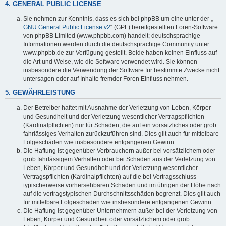
4. GENERAL PUBLIC LICENSE
Sie nehmen zur Kenntnis, dass es sich bei phpBB um eine unter der „
GNU General Public License v2
“ (GPL) bereitgestellten Foren-Software
von phpBB Limited (www.phpbb.com) handelt; deutschsprachige
Informationen werden durch die deutschsprachige Community unter
www.phpbb.de zur Verfügung gestellt. Beide haben keinen Einfluss auf
die Art und Weise, wie die Software verwendet wird. Sie können
insbesondere die Verwendung der Software für bestimmte Zwecke nicht
untersagen oder auf Inhalte fremder Foren Einfluss nehmen.
5. GEWÄHRLEISTUNG
Der Betreiber haftet mit Ausnahme der Verletzung von Leben, Körper
und Gesundheit und der Verletzung wesentlicher Vertragspflichten
(Kardinalpflichten) nur für Schäden, die auf ein vorsätzliches oder grob
fahrlässiges Verhalten zurückzuführen sind. Dies gilt auch für mittelbare
Folgeschäden wie insbesondere entgangenen Gewinn.
Die Haftung ist gegenüber Verbrauchern außer bei vorsätzlichem oder
grob fahrlässigem Verhalten oder bei Schäden aus der Verletzung von
Leben, Körper und Gesundheit und der Verletzung wesentlicher
Vertragspflichten (Kardinalpflichten) auf die bei Vertragsschluss
typischerweise vorhersehbaren Schäden und im übrigen der Höhe nach
auf die vertragstypischen Durchschnittsschäden begrenzt. Dies gilt auch
für mittelbare Folgeschäden wie insbesondere entgangenen Gewinn.
Die Haftung ist gegenüber Unternehmern außer bei der Verletzung von
Leben, Körper und Gesundheit oder vorsätzlichem oder grob