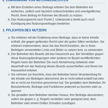
2. EINRÄUMUNG VON NUTZUNGSRECHTEN
Mit dem Erstellen eines Beitrags erteilen Sie dem Betreiber ein
einfaches, zeitlich und räumlich unbeschränktes und unentgeltliches
Recht, Ihren Beitrag im Rahmen des Boards zu nutzen.
Das Nutzungsrecht nach Punkt 2, Unterpunkt a bleibt auch nach
Kündigung des Nutzungsvertrages bestehen.
3. PFLICHTEN DES NUTZERS
Sie erklären mit der Erstellung eines Beitrags, dass er keine Inhalte
enthält, die gegen geltendes Recht oder die guten Sitten verstoßen. Sie
erklären insbesondere, dass Sie das Recht besitzen, die in Ihren
Beiträgen verwendeten Links und Bilder zu setzen bzw. zu verwenden.
Der Betreiber des Boards übt das Hausrecht aus. Bei Verstößen gegen
diese Nutzungsbedingungen oder anderer im Board veröffentlichten
Regeln kann der Betreiber Sie nach Abmahnung zeitweise oder
dauerhaft von der Nutzung dieses Boards ausschließen und Ihnen ein
Hausverbot erteilen.
Sie nehmen zur Kenntnis, dass der Betreiber keine Verantwortung für
die Inhalte von Beiträgen übernimmt, die er nicht selbst erstellt hat oder
die er nicht zur Kenntnis genommen hat. Sie gestatten dem Betreiber, Ihr
Benutzerkonto, Beiträge und Funktionen jederzeit zu löschen oder zu
sperren.
Sie gestatten dem Betreiber darüber hinaus, Ihre Beiträge abzuändern,
sofern sie gegen o. g. Regeln verstoßen oder geeignet sind, dem
Betreiber oder einem Dritten Schaden zuzufügen.