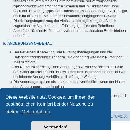
fahrlässigem Verhalten des Betreibers auf die bei Vertragsschluss
typischerweise vorhersehbaren Schäden und im Übrigen der Höhe
nach auf die vertragstypischen Durchschnittsschäden begrenzt. Dies gilt
auch für mittelbare Schäden, insbesondere entgangenen Gewinn.
Die Haftungsbegrenzung der Absätze a bis c gilt sinngemäß auch
zugunsten der Mitarbeiter und Erfüllungsgehilfen des Betreibers.
Ansprüche für eine Haftung aus zwingendem nationalem Recht bleiben
unberührt.
6. ÄNDERUNGSVORBEHALT
Der Betreiber ist berechtigt, die Nutzungsbedingungen und die
Datenschutzerklärung zu ändern. Die Änderung wird dem Nutzer per E-
Mail mitgeteilt.
Der Nutzer ist berechtigt, den Änderungen zu widersprechen. Im Falle
des Widerspruchs erlischt das zwischen dem Betreiber und dem Nutzer
bestehende Vertragsverhältnis mit sofortiger Wirkung.
Die Änderungen gelten als anerkannt und verbindlich, wenn der Nutzer
den Änderungen zugestimmt hat.
Informationen über den Umgang mit Ihren persönlichen Daten sind
Diese Website nutzt Cookies, um Ihnen den
in der Datenschutzerklärung enthalten.
bestmöglichen Komfort bei der Nutzung zu
bieten.
Mehr erfahren
Foren-Übersicht
Alle Cookies löschen
Alle Zeiten sind
UTC+02:00
Verstanden!
Powered by
phpBB
® Forum Software © phpBB Limited