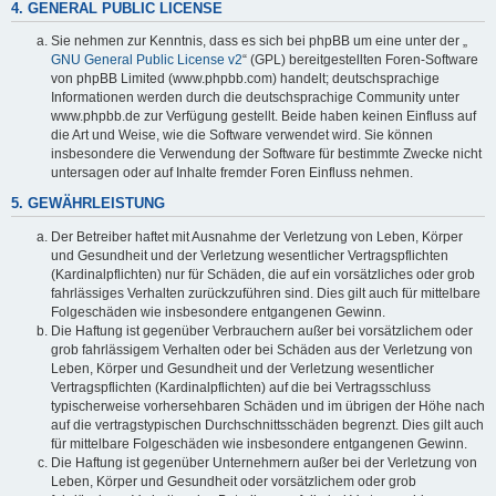
4. GENERAL PUBLIC LICENSE
Sie nehmen zur Kenntnis, dass es sich bei phpBB um eine unter der „
GNU General Public License v2
“ (GPL) bereitgestellten Foren-Software
von phpBB Limited (www.phpbb.com) handelt; deutschsprachige
Informationen werden durch die deutschsprachige Community unter
www.phpbb.de zur Verfügung gestellt. Beide haben keinen Einfluss auf
die Art und Weise, wie die Software verwendet wird. Sie können
insbesondere die Verwendung der Software für bestimmte Zwecke nicht
untersagen oder auf Inhalte fremder Foren Einfluss nehmen.
5. GEWÄHRLEISTUNG
Der Betreiber haftet mit Ausnahme der Verletzung von Leben, Körper
und Gesundheit und der Verletzung wesentlicher Vertragspflichten
(Kardinalpflichten) nur für Schäden, die auf ein vorsätzliches oder grob
fahrlässiges Verhalten zurückzuführen sind. Dies gilt auch für mittelbare
Folgeschäden wie insbesondere entgangenen Gewinn.
Die Haftung ist gegenüber Verbrauchern außer bei vorsätzlichem oder
grob fahrlässigem Verhalten oder bei Schäden aus der Verletzung von
Leben, Körper und Gesundheit und der Verletzung wesentlicher
Vertragspflichten (Kardinalpflichten) auf die bei Vertragsschluss
typischerweise vorhersehbaren Schäden und im übrigen der Höhe nach
auf die vertragstypischen Durchschnittsschäden begrenzt. Dies gilt auch
für mittelbare Folgeschäden wie insbesondere entgangenen Gewinn.
Die Haftung ist gegenüber Unternehmern außer bei der Verletzung von
Leben, Körper und Gesundheit oder vorsätzlichem oder grob