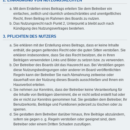
2. EINRÄUMUNG VON NUTZUNGSRECHTEN
Mit dem Erstellen eines Beitrags erteilen Sie dem Betreiber ein
einfaches, zeitlich und räumlich unbeschränktes und unentgeltliches
Recht, Ihren Beitrag im Rahmen des Boards zu nutzen.
Das Nutzungsrecht nach Punkt 2, Unterpunkt a bleibt auch nach
Kündigung des Nutzungsvertrages bestehen.
3. PFLICHTEN DES NUTZERS
Sie erklären mit der Erstellung eines Beitrags, dass er keine Inhalte
enthält, die gegen geltendes Recht oder die guten Sitten verstoßen. Sie
erklären insbesondere, dass Sie das Recht besitzen, die in Ihren
Beiträgen verwendeten Links und Bilder zu setzen bzw. zu verwenden.
Der Betreiber des Boards übt das Hausrecht aus. Bei Verstößen gegen
diese Nutzungsbedingungen oder anderer im Board veröffentlichten
Regeln kann der Betreiber Sie nach Abmahnung zeitweise oder
dauerhaft von der Nutzung dieses Boards ausschließen und Ihnen ein
Hausverbot erteilen.
Sie nehmen zur Kenntnis, dass der Betreiber keine Verantwortung für
die Inhalte von Beiträgen übernimmt, die er nicht selbst erstellt hat oder
die er nicht zur Kenntnis genommen hat. Sie gestatten dem Betreiber, Ihr
Benutzerkonto, Beiträge und Funktionen jederzeit zu löschen oder zu
sperren.
Sie gestatten dem Betreiber darüber hinaus, Ihre Beiträge abzuändern,
sofern sie gegen o. g. Regeln verstoßen oder geeignet sind, dem
Betreiber oder einem Dritten Schaden zuzufügen.