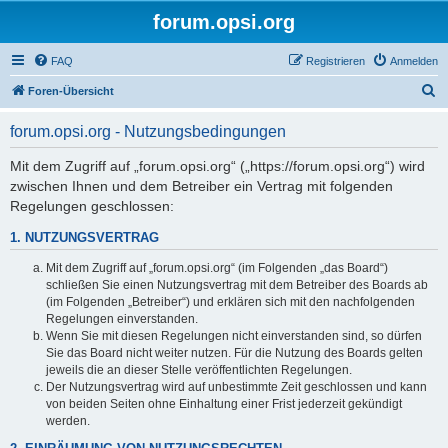
forum.opsi.org
FAQ
Registrieren
Anmelden
S
Foren-Übersicht
u
forum.opsi.org - Nutzungsbedingungen
c
h
Mit dem Zugriff auf „forum.opsi.org“ („https://forum.opsi.org“) wird
zwischen Ihnen und dem Betreiber ein Vertrag mit folgenden
e
Regelungen geschlossen:
1. NUTZUNGSVERTRAG
Mit dem Zugriff auf „forum.opsi.org“ (im Folgenden „das Board“)
schließen Sie einen Nutzungsvertrag mit dem Betreiber des Boards ab
(im Folgenden „Betreiber“) und erklären sich mit den nachfolgenden
Regelungen einverstanden.
Wenn Sie mit diesen Regelungen nicht einverstanden sind, so dürfen
Sie das Board nicht weiter nutzen. Für die Nutzung des Boards gelten
jeweils die an dieser Stelle veröffentlichten Regelungen.
Der Nutzungsvertrag wird auf unbestimmte Zeit geschlossen und kann
von beiden Seiten ohne Einhaltung einer Frist jederzeit gekündigt
werden.