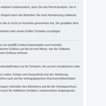
e erklären insbesondere, dass Sie das Recht besitzen, die in
en Regeln kann der Betreiber Sie nach Abmahnung zeitweise
oder die er nicht zur Kenntnis genommen hat. Sie gestatten dem
Betreiber oder einem Dritten Schaden zuzufügen.
ware von phpBB Limited (www.phpbb.com) handelt;
inen Einfluss auf die Art und Weise, wie die Software
oren Einfluss nehmen.
inalpflichten) nur für Schäden, die auf ein vorsätzliches oder
von Leben, Körper und Gesundheit und der Verletzung
r Höhe nach auf die vertragstypischen Durchschnittsschäden
sigem Verhalten des Betreibers auf die bei Vertragsschluss
lt auch für mittelbare Schäden, insbesondere entgangenen