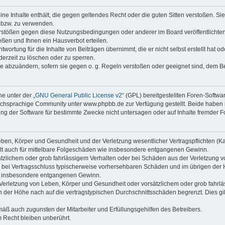
keine Inhalte enthält, die gegen geltendes Recht oder die guten Sitten verstoßen. Si
n bzw. zu verwenden.
erstößen gegen diese Nutzungsbedingungen oder anderer im Board veröffentlicht
ßen und Ihnen ein Hausverbot erteilen.
wortung für die Inhalte von Beiträgen übernimmt, die er nicht selbst erstellt hat 
derzeit zu löschen oder zu sperren.
äge abzuändern, sofern sie gegen o. g. Regeln verstoßen oder geeignet sind, dem 
e unter der „
GNU General Public License v2
“ (GPL) bereitgestellten Foren-Soft
chsprachige Community unter www.phpbb.de zur Verfügung gestellt. Beide haben ke
g der Software für bestimmte Zwecke nicht untersagen oder auf Inhalte fremder F
ben, Körper und Gesundheit und der Verletzung wesentlicher Vertragspflichten (Kard
gilt auch für mittelbare Folgeschäden wie insbesondere entgangenen Gewinn.
ätzlichem oder grob fahrlässigem Verhalten oder bei Schäden aus der Verletzung 
 die bei Vertragsschluss typischerweise vorhersehbaren Schäden und im übrigen de
wie insbesondere entgangenen Gewinn.
erletzung von Leben, Körper und Gesundheit oder vorsätzlichem oder grob fahrläs
der Höhe nach auf die vertragstypischen Durchschnittsschäden begrenzt. Dies gi
mäß auch zugunsten der Mitarbeiter und Erfüllungsgehilfen des Betreibers.
 Recht bleiben unberührt.