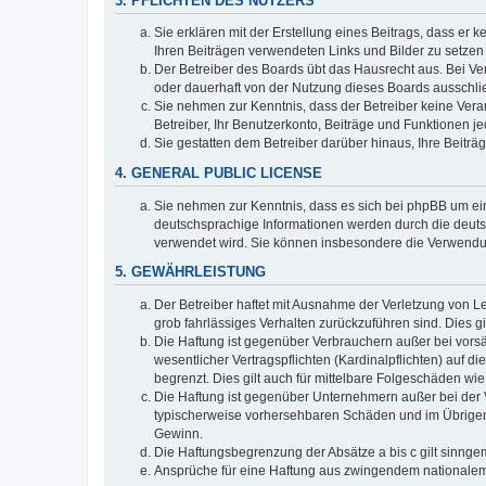
3. PFLICHTEN DES NUTZERS
Sie erklären mit der Erstellung eines Beitrags, dass er 
Ihren Beiträgen verwendeten Links und Bilder zu setze
Der Betreiber des Boards übt das Hausrecht aus. Bei V
oder dauerhaft von der Nutzung dieses Boards ausschlie
Sie nehmen zur Kenntnis, dass der Betreiber keine Verant
Betreiber, Ihr Benutzerkonto, Beiträge und Funktionen je
Sie gestatten dem Betreiber darüber hinaus, Ihre Beitr
4. GENERAL PUBLIC LICENSE
Sie nehmen zur Kenntnis, dass es sich bei phpBB um ein
deutschsprachige Informationen werden durch die deuts
verwendet wird. Sie können insbesondere die Verwendun
5. GEWÄHRLEISTUNG
Der Betreiber haftet mit Ausnahme der Verletzung von Le
grob fahrlässiges Verhalten zurückzuführen sind. Dies 
Die Haftung ist gegenüber Verbrauchern außer bei vors
wesentlicher Vertragspflichten (Kardinalpflichten) auf
begrenzt. Dies gilt auch für mittelbare Folgeschäden 
Die Haftung ist gegenüber Unternehmern außer bei der V
typischerweise vorhersehbaren Schäden und im Übrigen 
Gewinn.
Die Haftungsbegrenzung der Absätze a bis c gilt sinnge
Ansprüche für eine Haftung aus zwingendem nationalem