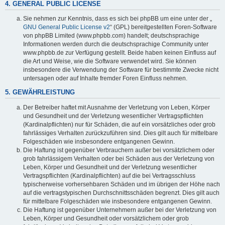
4. GENERAL PUBLIC LICENSE
Sie nehmen zur Kenntnis, dass es sich bei phpBB um eine unter der „
GNU General Public License v2
“ (GPL) bereitgestellten Foren-Software
von phpBB Limited (www.phpbb.com) handelt; deutschsprachige
Informationen werden durch die deutschsprachige Community unter
www.phpbb.de zur Verfügung gestellt. Beide haben keinen Einfluss auf
die Art und Weise, wie die Software verwendet wird. Sie können
insbesondere die Verwendung der Software für bestimmte Zwecke nicht
untersagen oder auf Inhalte fremder Foren Einfluss nehmen.
5. GEWÄHRLEISTUNG
Der Betreiber haftet mit Ausnahme der Verletzung von Leben, Körper
und Gesundheit und der Verletzung wesentlicher Vertragspflichten
(Kardinalpflichten) nur für Schäden, die auf ein vorsätzliches oder grob
fahrlässiges Verhalten zurückzuführen sind. Dies gilt auch für mittelbare
Folgeschäden wie insbesondere entgangenen Gewinn.
Die Haftung ist gegenüber Verbrauchern außer bei vorsätzlichem oder
grob fahrlässigem Verhalten oder bei Schäden aus der Verletzung von
Leben, Körper und Gesundheit und der Verletzung wesentlicher
Vertragspflichten (Kardinalpflichten) auf die bei Vertragsschluss
typischerweise vorhersehbaren Schäden und im übrigen der Höhe nach
auf die vertragstypischen Durchschnittsschäden begrenzt. Dies gilt auch
für mittelbare Folgeschäden wie insbesondere entgangenen Gewinn.
Die Haftung ist gegenüber Unternehmern außer bei der Verletzung von
Leben, Körper und Gesundheit oder vorsätzlichem oder grob