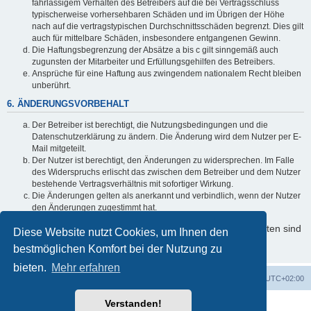
fahrlässigem Verhalten des Betreibers auf die bei Vertragsschluss
typischerweise vorhersehbaren Schäden und im Übrigen der Höhe
nach auf die vertragstypischen Durchschnittsschäden begrenzt. Dies gilt
auch für mittelbare Schäden, insbesondere entgangenen Gewinn.
Die Haftungsbegrenzung der Absätze a bis c gilt sinngemäß auch
zugunsten der Mitarbeiter und Erfüllungsgehilfen des Betreibers.
Ansprüche für eine Haftung aus zwingendem nationalem Recht bleiben
unberührt.
6. ÄNDERUNGSVORBEHALT
Der Betreiber ist berechtigt, die Nutzungsbedingungen und die
Datenschutzerklärung zu ändern. Die Änderung wird dem Nutzer per E-
Mail mitgeteilt.
Der Nutzer ist berechtigt, den Änderungen zu widersprechen. Im Falle
des Widerspruchs erlischt das zwischen dem Betreiber und dem Nutzer
bestehende Vertragsverhältnis mit sofortiger Wirkung.
Die Änderungen gelten als anerkannt und verbindlich, wenn der Nutzer
den Änderungen zugestimmt hat.
Informationen über den Umgang mit Ihren persönlichen Daten sind
Diese Website nutzt Cookies, um Ihnen den
in der Datenschutzerklärung enthalten.
bestmöglichen Komfort bei der Nutzung zu
bieten.
Mehr erfahren
Foren-Übersicht
Alle Cookies löschen
Alle Zeiten sind
UTC+02:00
Verstanden!
Powered by
phpBB
® Forum Software © phpBB Limited