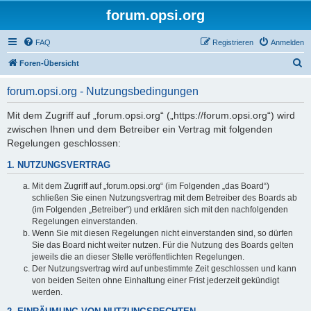
forum.opsi.org
FAQ
Registrieren
Anmelden
S
Foren-Übersicht
u
forum.opsi.org - Nutzungsbedingungen
c
h
Mit dem Zugriff auf „forum.opsi.org“ („https://forum.opsi.org“) wird
zwischen Ihnen und dem Betreiber ein Vertrag mit folgenden
e
Regelungen geschlossen:
1. NUTZUNGSVERTRAG
Mit dem Zugriff auf „forum.opsi.org“ (im Folgenden „das Board“)
schließen Sie einen Nutzungsvertrag mit dem Betreiber des Boards ab
(im Folgenden „Betreiber“) und erklären sich mit den nachfolgenden
Regelungen einverstanden.
Wenn Sie mit diesen Regelungen nicht einverstanden sind, so dürfen
Sie das Board nicht weiter nutzen. Für die Nutzung des Boards gelten
jeweils die an dieser Stelle veröffentlichten Regelungen.
Der Nutzungsvertrag wird auf unbestimmte Zeit geschlossen und kann
von beiden Seiten ohne Einhaltung einer Frist jederzeit gekündigt
werden.