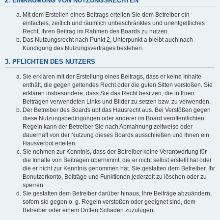
2. EINRÄUMUNG VON NUTZUNGSRECHTEN
Mit dem Erstellen eines Beitrags erteilen Sie dem Betreiber ein
einfaches, zeitlich und räumlich unbeschränktes und unentgeltliches
Recht, Ihren Beitrag im Rahmen des Boards zu nutzen.
Das Nutzungsrecht nach Punkt 2, Unterpunkt a bleibt auch nach
Kündigung des Nutzungsvertrages bestehen.
3. PFLICHTEN DES NUTZERS
Sie erklären mit der Erstellung eines Beitrags, dass er keine Inhalte
enthält, die gegen geltendes Recht oder die guten Sitten verstoßen. Sie
erklären insbesondere, dass Sie das Recht besitzen, die in Ihren
Beiträgen verwendeten Links und Bilder zu setzen bzw. zu verwenden.
Der Betreiber des Boards übt das Hausrecht aus. Bei Verstößen gegen
diese Nutzungsbedingungen oder anderer im Board veröffentlichten
Regeln kann der Betreiber Sie nach Abmahnung zeitweise oder
dauerhaft von der Nutzung dieses Boards ausschließen und Ihnen ein
Hausverbot erteilen.
Sie nehmen zur Kenntnis, dass der Betreiber keine Verantwortung für
die Inhalte von Beiträgen übernimmt, die er nicht selbst erstellt hat oder
die er nicht zur Kenntnis genommen hat. Sie gestatten dem Betreiber, Ihr
Benutzerkonto, Beiträge und Funktionen jederzeit zu löschen oder zu
sperren.
Sie gestatten dem Betreiber darüber hinaus, Ihre Beiträge abzuändern,
sofern sie gegen o. g. Regeln verstoßen oder geeignet sind, dem
Betreiber oder einem Dritten Schaden zuzufügen.