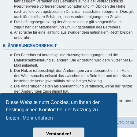
fahrlässigem Verhalten des Betreibers auf die bei Vertragsschluss
typischerweise vorhersehbaren Schäden und im Übrigen der Höhe
nach auf die vertragstypischen Durchschnittsschäden begrenzt. Dies gilt
auch für mittelbare Schäden, insbesondere entgangenen Gewinn.
Die Haftungsbegrenzung der Absätze a bis c gilt sinngemäß auch
zugunsten der Mitarbeiter und Erfüllungsgehilfen des Betreibers.
Ansprüche für eine Haftung aus zwingendem nationalem Recht bleiben
unberührt.
6. ÄNDERUNGSVORBEHALT
Der Betreiber ist berechtigt, die Nutzungsbedingungen und die
Datenschutzerklärung zu ändern. Die Änderung wird dem Nutzer per E-
Mail mitgeteilt.
Der Nutzer ist berechtigt, den Änderungen zu widersprechen. Im Falle
des Widerspruchs erlischt das zwischen dem Betreiber und dem Nutzer
bestehende Vertragsverhältnis mit sofortiger Wirkung.
Die Änderungen gelten als anerkannt und verbindlich, wenn der Nutzer
den Änderungen zugestimmt hat.
Informationen über den Umgang mit Ihren persönlichen Daten sind
Diese Website nutzt Cookies, um Ihnen den
in der Datenschutzerklärung enthalten.
bestmöglichen Komfort bei der Nutzung zu
bieten.
Mehr erfahren
Foren-Übersicht
Alle Cookies löschen
Alle Zeiten sind
UTC+02:00
Verstanden!
Powered by
phpBB
® Forum Software © phpBB Limited