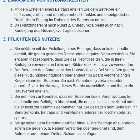
2. EINRÄUMUNG VON NUTZUNGSRECHTEN
Mit dem Erstellen eines Beitrags erteilen Sie dem Betreiber ein
einfaches, zeitlich und räumlich unbeschränktes und unentgeltliches
Recht, Ihren Beitrag im Rahmen des Boards zu nutzen.
Das Nutzungsrecht nach Punkt 2, Unterpunkt a bleibt auch nach
Kündigung des Nutzungsvertrages bestehen.
3. PFLICHTEN DES NUTZERS
Sie erklären mit der Erstellung eines Beitrags, dass er keine Inhalte
enthält, die gegen geltendes Recht oder die guten Sitten verstoßen. Sie
erklären insbesondere, dass Sie das Recht besitzen, die in Ihren
Beiträgen verwendeten Links und Bilder zu setzen bzw. zu verwenden.
Der Betreiber des Boards übt das Hausrecht aus. Bei Verstößen gegen
diese Nutzungsbedingungen oder anderer im Board veröffentlichten
Regeln kann der Betreiber Sie nach Abmahnung zeitweise oder
dauerhaft von der Nutzung dieses Boards ausschließen und Ihnen ein
Hausverbot erteilen.
Sie nehmen zur Kenntnis, dass der Betreiber keine Verantwortung für
die Inhalte von Beiträgen übernimmt, die er nicht selbst erstellt hat oder
die er nicht zur Kenntnis genommen hat. Sie gestatten dem Betreiber, Ihr
Benutzerkonto, Beiträge und Funktionen jederzeit zu löschen oder zu
sperren.
Sie gestatten dem Betreiber darüber hinaus, Ihre Beiträge abzuändern,
sofern sie gegen o. g. Regeln verstoßen oder geeignet sind, dem
Betreiber oder einem Dritten Schaden zuzufügen.