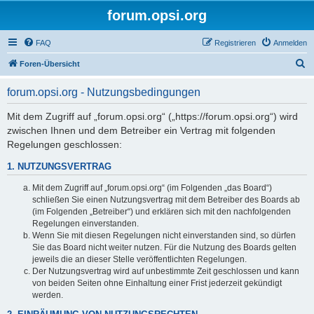
forum.opsi.org
FAQ
Registrieren
Anmelden
S
Foren-Übersicht
u
forum.opsi.org - Nutzungsbedingungen
c
h
Mit dem Zugriff auf „forum.opsi.org“ („https://forum.opsi.org“) wird
zwischen Ihnen und dem Betreiber ein Vertrag mit folgenden
e
Regelungen geschlossen:
1. NUTZUNGSVERTRAG
Mit dem Zugriff auf „forum.opsi.org“ (im Folgenden „das Board“)
schließen Sie einen Nutzungsvertrag mit dem Betreiber des Boards ab
(im Folgenden „Betreiber“) und erklären sich mit den nachfolgenden
Regelungen einverstanden.
Wenn Sie mit diesen Regelungen nicht einverstanden sind, so dürfen
Sie das Board nicht weiter nutzen. Für die Nutzung des Boards gelten
jeweils die an dieser Stelle veröffentlichten Regelungen.
Der Nutzungsvertrag wird auf unbestimmte Zeit geschlossen und kann
von beiden Seiten ohne Einhaltung einer Frist jederzeit gekündigt
werden.