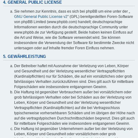
4. GENERAL PUBLIC LICENSE
Sie nehmen zur Kenntnis, dass es sich bei phpBB um eine unter der „
GNU General Public License v2
“ (GPL) bereitgestellten Foren-Software
von phpBB Limited (www.phpbb.com) handelt; deutschsprachige
Informationen werden durch die deutschsprachige Community unter
www.phpbb.de zur Verfügung gestellt. Beide haben keinen Einfluss auf
die Art und Weise, wie die Software verwendet wird. Sie können
insbesondere die Verwendung der Software für bestimmte Zwecke nicht
untersagen oder auf Inhalte fremder Foren Einfluss nehmen.
5. GEWÄHRLEISTUNG
Der Betreiber haftet mit Ausnahme der Verletzung von Leben, Körper
und Gesundheit und der Verletzung wesentlicher Vertragspflichten
(Kardinalpflichten) nur für Schäden, die auf ein vorsätzliches oder grob
fahrlässiges Verhalten zurückzuführen sind. Dies gilt auch für mittelbare
Folgeschäden wie insbesondere entgangenen Gewinn.
Die Haftung ist gegenüber Verbrauchern außer bei vorsätzlichem oder
grob fahrlässigem Verhalten oder bei Schäden aus der Verletzung von
Leben, Körper und Gesundheit und der Verletzung wesentlicher
Vertragspflichten (Kardinalpflichten) auf die bei Vertragsschluss
typischerweise vorhersehbaren Schäden und im übrigen der Höhe nach
auf die vertragstypischen Durchschnittsschäden begrenzt. Dies gilt auch
für mittelbare Folgeschäden wie insbesondere entgangenen Gewinn.
Die Haftung ist gegenüber Unternehmern außer bei der Verletzung von
Leben, Körper und Gesundheit oder vorsätzlichem oder grob