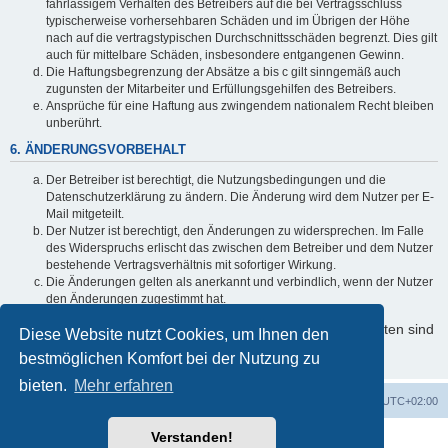
fahrlässigem Verhalten des Betreibers auf die bei Vertragsschluss
typischerweise vorhersehbaren Schäden und im Übrigen der Höhe
nach auf die vertragstypischen Durchschnittsschäden begrenzt. Dies gilt
auch für mittelbare Schäden, insbesondere entgangenen Gewinn.
Die Haftungsbegrenzung der Absätze a bis c gilt sinngemäß auch
zugunsten der Mitarbeiter und Erfüllungsgehilfen des Betreibers.
Ansprüche für eine Haftung aus zwingendem nationalem Recht bleiben
unberührt.
6. ÄNDERUNGSVORBEHALT
Der Betreiber ist berechtigt, die Nutzungsbedingungen und die
Datenschutzerklärung zu ändern. Die Änderung wird dem Nutzer per E-
Mail mitgeteilt.
Der Nutzer ist berechtigt, den Änderungen zu widersprechen. Im Falle
des Widerspruchs erlischt das zwischen dem Betreiber und dem Nutzer
bestehende Vertragsverhältnis mit sofortiger Wirkung.
Die Änderungen gelten als anerkannt und verbindlich, wenn der Nutzer
den Änderungen zugestimmt hat.
Informationen über den Umgang mit Ihren persönlichen Daten sind
Diese Website nutzt Cookies, um Ihnen den
in der Datenschutzerklärung enthalten.
bestmöglichen Komfort bei der Nutzung zu
bieten.
Mehr erfahren
Foren-Übersicht
Alle Cookies löschen
Alle Zeiten sind
UTC+02:00
Verstanden!
Powered by
phpBB
® Forum Software © phpBB Limited