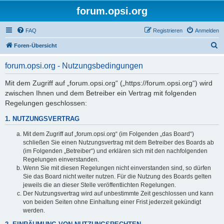
forum.opsi.org
FAQ
Registrieren
Anmelden
S
Foren-Übersicht
u
forum.opsi.org - Nutzungsbedingungen
c
h
Mit dem Zugriff auf „forum.opsi.org“ („https://forum.opsi.org“) wird
zwischen Ihnen und dem Betreiber ein Vertrag mit folgenden
e
Regelungen geschlossen:
1. NUTZUNGSVERTRAG
Mit dem Zugriff auf „forum.opsi.org“ (im Folgenden „das Board“)
schließen Sie einen Nutzungsvertrag mit dem Betreiber des Boards ab
(im Folgenden „Betreiber“) und erklären sich mit den nachfolgenden
Regelungen einverstanden.
Wenn Sie mit diesen Regelungen nicht einverstanden sind, so dürfen
Sie das Board nicht weiter nutzen. Für die Nutzung des Boards gelten
jeweils die an dieser Stelle veröffentlichten Regelungen.
Der Nutzungsvertrag wird auf unbestimmte Zeit geschlossen und kann
von beiden Seiten ohne Einhaltung einer Frist jederzeit gekündigt
werden.