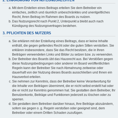
2. EINRÄUMUNG VON NUTZUNGSRECHTEN
Mit dem Erstellen eines Beitrags erteilen Sie dem Betreiber ein
einfaches, zeitlich und räumlich unbeschränktes und unentgeltliches
Recht, Ihren Beitrag im Rahmen des Boards zu nutzen.
Das Nutzungsrecht nach Punkt 2, Unterpunkt a bleibt auch nach
Kündigung des Nutzungsvertrages bestehen.
3. PFLICHTEN DES NUTZERS
Sie erklären mit der Erstellung eines Beitrags, dass er keine Inhalte
enthält, die gegen geltendes Recht oder die guten Sitten verstoßen. Sie
erklären insbesondere, dass Sie das Recht besitzen, die in Ihren
Beiträgen verwendeten Links und Bilder zu setzen bzw. zu verwenden.
Der Betreiber des Boards übt das Hausrecht aus. Bei Verstößen gegen
diese Nutzungsbedingungen oder anderer im Board veröffentlichten
Regeln kann der Betreiber Sie nach Abmahnung zeitweise oder
dauerhaft von der Nutzung dieses Boards ausschließen und Ihnen ein
Hausverbot erteilen.
Sie nehmen zur Kenntnis, dass der Betreiber keine Verantwortung für
die Inhalte von Beiträgen übernimmt, die er nicht selbst erstellt hat oder
die er nicht zur Kenntnis genommen hat. Sie gestatten dem Betreiber, Ihr
Benutzerkonto, Beiträge und Funktionen jederzeit zu löschen oder zu
sperren.
Sie gestatten dem Betreiber darüber hinaus, Ihre Beiträge abzuändern,
sofern sie gegen o. g. Regeln verstoßen oder geeignet sind, dem
Betreiber oder einem Dritten Schaden zuzufügen.