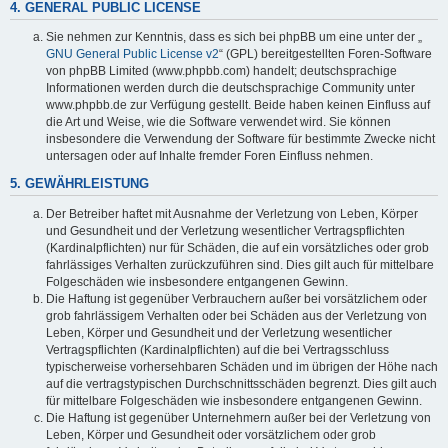
4. GENERAL PUBLIC LICENSE
Sie nehmen zur Kenntnis, dass es sich bei phpBB um eine unter der „
GNU General Public License v2
“ (GPL) bereitgestellten Foren-Software
von phpBB Limited (www.phpbb.com) handelt; deutschsprachige
Informationen werden durch die deutschsprachige Community unter
www.phpbb.de zur Verfügung gestellt. Beide haben keinen Einfluss auf
die Art und Weise, wie die Software verwendet wird. Sie können
insbesondere die Verwendung der Software für bestimmte Zwecke nicht
untersagen oder auf Inhalte fremder Foren Einfluss nehmen.
5. GEWÄHRLEISTUNG
Der Betreiber haftet mit Ausnahme der Verletzung von Leben, Körper
und Gesundheit und der Verletzung wesentlicher Vertragspflichten
(Kardinalpflichten) nur für Schäden, die auf ein vorsätzliches oder grob
fahrlässiges Verhalten zurückzuführen sind. Dies gilt auch für mittelbare
Folgeschäden wie insbesondere entgangenen Gewinn.
Die Haftung ist gegenüber Verbrauchern außer bei vorsätzlichem oder
grob fahrlässigem Verhalten oder bei Schäden aus der Verletzung von
Leben, Körper und Gesundheit und der Verletzung wesentlicher
Vertragspflichten (Kardinalpflichten) auf die bei Vertragsschluss
typischerweise vorhersehbaren Schäden und im übrigen der Höhe nach
auf die vertragstypischen Durchschnittsschäden begrenzt. Dies gilt auch
für mittelbare Folgeschäden wie insbesondere entgangenen Gewinn.
Die Haftung ist gegenüber Unternehmern außer bei der Verletzung von
Leben, Körper und Gesundheit oder vorsätzlichem oder grob