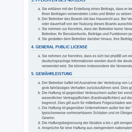
3. PFLICHTEN DES NUTZERS
Sie erklären mit der Erstellung eines Beitrags, dass er 
Ihren Beiträgen verwendeten Links und Bilder zu setze
Der Betreiber des Boards übt das Hausrecht aus. Bei V
oder dauerhaft von der Nutzung dieses Boards ausschlie
Sie nehmen zur Kenntnis, dass der Betreiber keine Verant
Betreiber, Ihr Benutzerkonto, Beiträge und Funktionen je
Sie gestatten dem Betreiber darüber hinaus, Ihre Beitr
4. GENERAL PUBLIC LICENSE
Sie nehmen zur Kenntnis, dass es sich bei phpBB um ein
deutschsprachige Informationen werden durch die deuts
verwendet wird. Sie können insbesondere die Verwendun
5. GEWÄHRLEISTUNG
Der Betreiber haftet mit Ausnahme der Verletzung von Le
grob fahrlässiges Verhalten zurückzuführen sind. Dies 
Die Haftung ist gegenüber Verbrauchern außer bei vors
wesentlicher Vertragspflichten (Kardinalpflichten) auf
begrenzt. Dies gilt auch für mittelbare Folgeschäden 
Die Haftung ist gegenüber Unternehmern außer bei der V
typischerweise vorhersehbaren Schäden und im Übrigen 
Gewinn.
Die Haftungsbegrenzung der Absätze a bis c gilt sinnge
Ansprüche für eine Haftung aus zwingendem nationalem