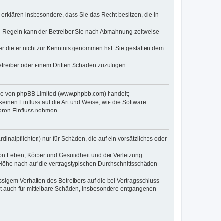
e erklären insbesondere, dass Sie das Recht besitzen, die in
en Regeln kann der Betreiber Sie nach Abmahnung zeitweise
oder die er nicht zur Kenntnis genommen hat. Sie gestatten dem
Betreiber oder einem Dritten Schaden zuzufügen.
ware von phpBB Limited (www.phpbb.com) handelt;
inen Einfluss auf die Art und Weise, wie die Software
oren Einfluss nehmen.
inalpflichten) nur für Schäden, die auf ein vorsätzliches oder
von Leben, Körper und Gesundheit und der Verletzung
r Höhe nach auf die vertragstypischen Durchschnittsschäden
sigem Verhalten des Betreibers auf die bei Vertragsschluss
lt auch für mittelbare Schäden, insbesondere entgangenen