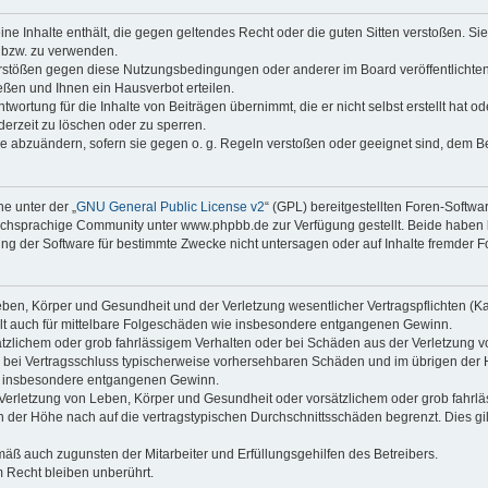
keine Inhalte enthält, die gegen geltendes Recht oder die guten Sitten verstoßen. Si
n bzw. zu verwenden.
erstößen gegen diese Nutzungsbedingungen oder anderer im Board veröffentlicht
ßen und Ihnen ein Hausverbot erteilen.
wortung für die Inhalte von Beiträgen übernimmt, die er nicht selbst erstellt hat 
derzeit zu löschen oder zu sperren.
äge abzuändern, sofern sie gegen o. g. Regeln verstoßen oder geeignet sind, dem 
e unter der „
GNU General Public License v2
“ (GPL) bereitgestellten Foren-Soft
chsprachige Community unter www.phpbb.de zur Verfügung gestellt. Beide haben ke
g der Software für bestimmte Zwecke nicht untersagen oder auf Inhalte fremder F
ben, Körper und Gesundheit und der Verletzung wesentlicher Vertragspflichten (Kard
gilt auch für mittelbare Folgeschäden wie insbesondere entgangenen Gewinn.
ätzlichem oder grob fahrlässigem Verhalten oder bei Schäden aus der Verletzung 
 die bei Vertragsschluss typischerweise vorhersehbaren Schäden und im übrigen de
wie insbesondere entgangenen Gewinn.
erletzung von Leben, Körper und Gesundheit oder vorsätzlichem oder grob fahrläs
der Höhe nach auf die vertragstypischen Durchschnittsschäden begrenzt. Dies gi
mäß auch zugunsten der Mitarbeiter und Erfüllungsgehilfen des Betreibers.
 Recht bleiben unberührt.