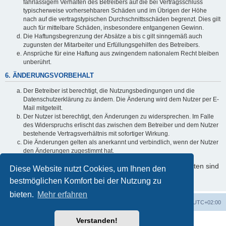
fahrlässigem Verhalten des Betreibers auf die bei Vertragsschluss
typischerweise vorhersehbaren Schäden und im Übrigen der Höhe
nach auf die vertragstypischen Durchschnittsschäden begrenzt. Dies gilt
auch für mittelbare Schäden, insbesondere entgangenen Gewinn.
Die Haftungsbegrenzung der Absätze a bis c gilt sinngemäß auch
zugunsten der Mitarbeiter und Erfüllungsgehilfen des Betreibers.
Ansprüche für eine Haftung aus zwingendem nationalem Recht bleiben
unberührt.
6. ÄNDERUNGSVORBEHALT
Der Betreiber ist berechtigt, die Nutzungsbedingungen und die
Datenschutzerklärung zu ändern. Die Änderung wird dem Nutzer per E-
Mail mitgeteilt.
Der Nutzer ist berechtigt, den Änderungen zu widersprechen. Im Falle
des Widerspruchs erlischt das zwischen dem Betreiber und dem Nutzer
bestehende Vertragsverhältnis mit sofortiger Wirkung.
Die Änderungen gelten als anerkannt und verbindlich, wenn der Nutzer
den Änderungen zugestimmt hat.
Informationen über den Umgang mit Ihren persönlichen Daten sind
Diese Website nutzt Cookies, um Ihnen den
in der Datenschutzerklärung enthalten.
bestmöglichen Komfort bei der Nutzung zu
bieten.
Mehr erfahren
Foren-Übersicht
Alle Cookies löschen
Alle Zeiten sind
UTC+02:00
Verstanden!
Powered by
phpBB
® Forum Software © phpBB Limited