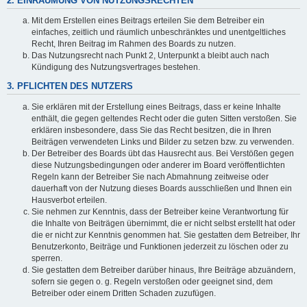
2. EINRÄUMUNG VON NUTZUNGSRECHTEN
Mit dem Erstellen eines Beitrags erteilen Sie dem Betreiber ein
einfaches, zeitlich und räumlich unbeschränktes und unentgeltliches
Recht, Ihren Beitrag im Rahmen des Boards zu nutzen.
Das Nutzungsrecht nach Punkt 2, Unterpunkt a bleibt auch nach
Kündigung des Nutzungsvertrages bestehen.
3. PFLICHTEN DES NUTZERS
Sie erklären mit der Erstellung eines Beitrags, dass er keine Inhalte
enthält, die gegen geltendes Recht oder die guten Sitten verstoßen. Sie
erklären insbesondere, dass Sie das Recht besitzen, die in Ihren
Beiträgen verwendeten Links und Bilder zu setzen bzw. zu verwenden.
Der Betreiber des Boards übt das Hausrecht aus. Bei Verstößen gegen
diese Nutzungsbedingungen oder anderer im Board veröffentlichten
Regeln kann der Betreiber Sie nach Abmahnung zeitweise oder
dauerhaft von der Nutzung dieses Boards ausschließen und Ihnen ein
Hausverbot erteilen.
Sie nehmen zur Kenntnis, dass der Betreiber keine Verantwortung für
die Inhalte von Beiträgen übernimmt, die er nicht selbst erstellt hat oder
die er nicht zur Kenntnis genommen hat. Sie gestatten dem Betreiber, Ihr
Benutzerkonto, Beiträge und Funktionen jederzeit zu löschen oder zu
sperren.
Sie gestatten dem Betreiber darüber hinaus, Ihre Beiträge abzuändern,
sofern sie gegen o. g. Regeln verstoßen oder geeignet sind, dem
Betreiber oder einem Dritten Schaden zuzufügen.