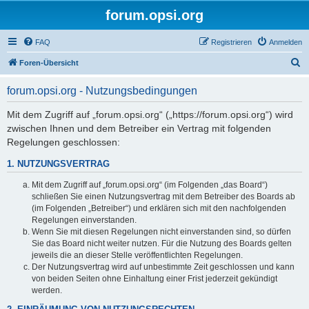
forum.opsi.org
FAQ
Registrieren
Anmelden
S
Foren-Übersicht
u
forum.opsi.org - Nutzungsbedingungen
c
h
Mit dem Zugriff auf „forum.opsi.org“ („https://forum.opsi.org“) wird
zwischen Ihnen und dem Betreiber ein Vertrag mit folgenden
e
Regelungen geschlossen:
1. NUTZUNGSVERTRAG
Mit dem Zugriff auf „forum.opsi.org“ (im Folgenden „das Board“)
schließen Sie einen Nutzungsvertrag mit dem Betreiber des Boards ab
(im Folgenden „Betreiber“) und erklären sich mit den nachfolgenden
Regelungen einverstanden.
Wenn Sie mit diesen Regelungen nicht einverstanden sind, so dürfen
Sie das Board nicht weiter nutzen. Für die Nutzung des Boards gelten
jeweils die an dieser Stelle veröffentlichten Regelungen.
Der Nutzungsvertrag wird auf unbestimmte Zeit geschlossen und kann
von beiden Seiten ohne Einhaltung einer Frist jederzeit gekündigt
werden.