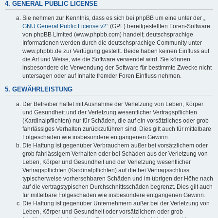
4. GENERAL PUBLIC LICENSE
Sie nehmen zur Kenntnis, dass es sich bei phpBB um eine unter der „
GNU General Public License v2
“ (GPL) bereitgestellten Foren-Software
von phpBB Limited (www.phpbb.com) handelt; deutschsprachige
Informationen werden durch die deutschsprachige Community unter
www.phpbb.de zur Verfügung gestellt. Beide haben keinen Einfluss auf
die Art und Weise, wie die Software verwendet wird. Sie können
insbesondere die Verwendung der Software für bestimmte Zwecke nicht
untersagen oder auf Inhalte fremder Foren Einfluss nehmen.
5. GEWÄHRLEISTUNG
Der Betreiber haftet mit Ausnahme der Verletzung von Leben, Körper
und Gesundheit und der Verletzung wesentlicher Vertragspflichten
(Kardinalpflichten) nur für Schäden, die auf ein vorsätzliches oder grob
fahrlässiges Verhalten zurückzuführen sind. Dies gilt auch für mittelbare
Folgeschäden wie insbesondere entgangenen Gewinn.
Die Haftung ist gegenüber Verbrauchern außer bei vorsätzlichem oder
grob fahrlässigem Verhalten oder bei Schäden aus der Verletzung von
Leben, Körper und Gesundheit und der Verletzung wesentlicher
Vertragspflichten (Kardinalpflichten) auf die bei Vertragsschluss
typischerweise vorhersehbaren Schäden und im übrigen der Höhe nach
auf die vertragstypischen Durchschnittsschäden begrenzt. Dies gilt auch
für mittelbare Folgeschäden wie insbesondere entgangenen Gewinn.
Die Haftung ist gegenüber Unternehmern außer bei der Verletzung von
Leben, Körper und Gesundheit oder vorsätzlichem oder grob