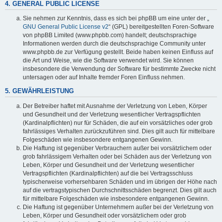
4. GENERAL PUBLIC LICENSE
Sie nehmen zur Kenntnis, dass es sich bei phpBB um eine unter der „
GNU General Public License v2
“ (GPL) bereitgestellten Foren-Software
von phpBB Limited (www.phpbb.com) handelt; deutschsprachige
Informationen werden durch die deutschsprachige Community unter
www.phpbb.de zur Verfügung gestellt. Beide haben keinen Einfluss auf
die Art und Weise, wie die Software verwendet wird. Sie können
insbesondere die Verwendung der Software für bestimmte Zwecke nicht
untersagen oder auf Inhalte fremder Foren Einfluss nehmen.
5. GEWÄHRLEISTUNG
Der Betreiber haftet mit Ausnahme der Verletzung von Leben, Körper
und Gesundheit und der Verletzung wesentlicher Vertragspflichten
(Kardinalpflichten) nur für Schäden, die auf ein vorsätzliches oder grob
fahrlässiges Verhalten zurückzuführen sind. Dies gilt auch für mittelbare
Folgeschäden wie insbesondere entgangenen Gewinn.
Die Haftung ist gegenüber Verbrauchern außer bei vorsätzlichem oder
grob fahrlässigem Verhalten oder bei Schäden aus der Verletzung von
Leben, Körper und Gesundheit und der Verletzung wesentlicher
Vertragspflichten (Kardinalpflichten) auf die bei Vertragsschluss
typischerweise vorhersehbaren Schäden und im übrigen der Höhe nach
auf die vertragstypischen Durchschnittsschäden begrenzt. Dies gilt auch
für mittelbare Folgeschäden wie insbesondere entgangenen Gewinn.
Die Haftung ist gegenüber Unternehmern außer bei der Verletzung von
Leben, Körper und Gesundheit oder vorsätzlichem oder grob