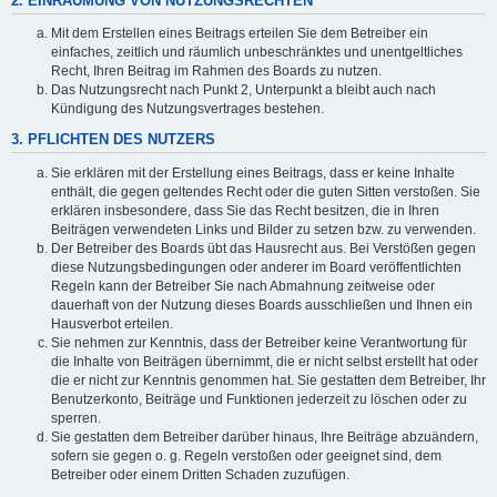
2. EINRÄUMUNG VON NUTZUNGSRECHTEN
Mit dem Erstellen eines Beitrags erteilen Sie dem Betreiber ein
einfaches, zeitlich und räumlich unbeschränktes und unentgeltliches
Recht, Ihren Beitrag im Rahmen des Boards zu nutzen.
Das Nutzungsrecht nach Punkt 2, Unterpunkt a bleibt auch nach
Kündigung des Nutzungsvertrages bestehen.
3. PFLICHTEN DES NUTZERS
Sie erklären mit der Erstellung eines Beitrags, dass er keine Inhalte
enthält, die gegen geltendes Recht oder die guten Sitten verstoßen. Sie
erklären insbesondere, dass Sie das Recht besitzen, die in Ihren
Beiträgen verwendeten Links und Bilder zu setzen bzw. zu verwenden.
Der Betreiber des Boards übt das Hausrecht aus. Bei Verstößen gegen
diese Nutzungsbedingungen oder anderer im Board veröffentlichten
Regeln kann der Betreiber Sie nach Abmahnung zeitweise oder
dauerhaft von der Nutzung dieses Boards ausschließen und Ihnen ein
Hausverbot erteilen.
Sie nehmen zur Kenntnis, dass der Betreiber keine Verantwortung für
die Inhalte von Beiträgen übernimmt, die er nicht selbst erstellt hat oder
die er nicht zur Kenntnis genommen hat. Sie gestatten dem Betreiber, Ihr
Benutzerkonto, Beiträge und Funktionen jederzeit zu löschen oder zu
sperren.
Sie gestatten dem Betreiber darüber hinaus, Ihre Beiträge abzuändern,
sofern sie gegen o. g. Regeln verstoßen oder geeignet sind, dem
Betreiber oder einem Dritten Schaden zuzufügen.