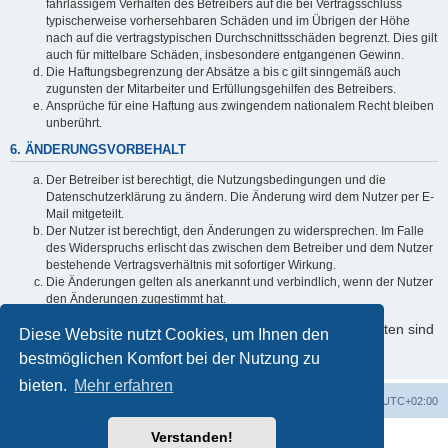
fahrlässigem Verhalten des Betreibers auf die bei Vertragsschluss
typischerweise vorhersehbaren Schäden und im Übrigen der Höhe
nach auf die vertragstypischen Durchschnittsschäden begrenzt. Dies gilt
auch für mittelbare Schäden, insbesondere entgangenen Gewinn.
Die Haftungsbegrenzung der Absätze a bis c gilt sinngemäß auch
zugunsten der Mitarbeiter und Erfüllungsgehilfen des Betreibers.
Ansprüche für eine Haftung aus zwingendem nationalem Recht bleiben
unberührt.
6. ÄNDERUNGSVORBEHALT
Der Betreiber ist berechtigt, die Nutzungsbedingungen und die
Datenschutzerklärung zu ändern. Die Änderung wird dem Nutzer per E-
Mail mitgeteilt.
Der Nutzer ist berechtigt, den Änderungen zu widersprechen. Im Falle
des Widerspruchs erlischt das zwischen dem Betreiber und dem Nutzer
bestehende Vertragsverhältnis mit sofortiger Wirkung.
Die Änderungen gelten als anerkannt und verbindlich, wenn der Nutzer
den Änderungen zugestimmt hat.
Informationen über den Umgang mit Ihren persönlichen Daten sind
Diese Website nutzt Cookies, um Ihnen den
in der Datenschutzerklärung enthalten.
bestmöglichen Komfort bei der Nutzung zu
bieten.
Mehr erfahren
Foren-Übersicht
Alle Cookies löschen
Alle Zeiten sind
UTC+02:00
Verstanden!
Powered by
phpBB
® Forum Software © phpBB Limited