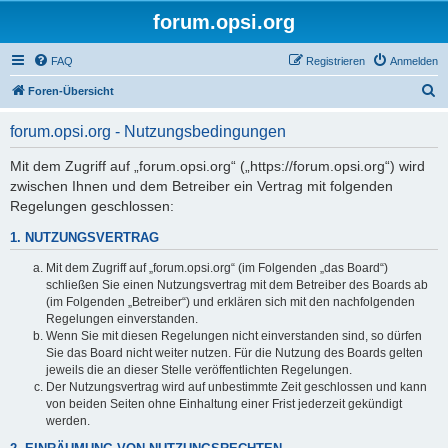
forum.opsi.org
FAQ
Registrieren
Anmelden
S
Foren-Übersicht
u
forum.opsi.org - Nutzungsbedingungen
c
h
Mit dem Zugriff auf „forum.opsi.org“ („https://forum.opsi.org“) wird
zwischen Ihnen und dem Betreiber ein Vertrag mit folgenden
e
Regelungen geschlossen:
1. NUTZUNGSVERTRAG
Mit dem Zugriff auf „forum.opsi.org“ (im Folgenden „das Board“)
schließen Sie einen Nutzungsvertrag mit dem Betreiber des Boards ab
(im Folgenden „Betreiber“) und erklären sich mit den nachfolgenden
Regelungen einverstanden.
Wenn Sie mit diesen Regelungen nicht einverstanden sind, so dürfen
Sie das Board nicht weiter nutzen. Für die Nutzung des Boards gelten
jeweils die an dieser Stelle veröffentlichten Regelungen.
Der Nutzungsvertrag wird auf unbestimmte Zeit geschlossen und kann
von beiden Seiten ohne Einhaltung einer Frist jederzeit gekündigt
werden.