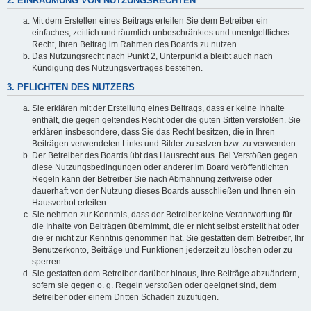
2. EINRÄUMUNG VON NUTZUNGSRECHTEN
Mit dem Erstellen eines Beitrags erteilen Sie dem Betreiber ein
einfaches, zeitlich und räumlich unbeschränktes und unentgeltliches
Recht, Ihren Beitrag im Rahmen des Boards zu nutzen.
Das Nutzungsrecht nach Punkt 2, Unterpunkt a bleibt auch nach
Kündigung des Nutzungsvertrages bestehen.
3. PFLICHTEN DES NUTZERS
Sie erklären mit der Erstellung eines Beitrags, dass er keine Inhalte
enthält, die gegen geltendes Recht oder die guten Sitten verstoßen. Sie
erklären insbesondere, dass Sie das Recht besitzen, die in Ihren
Beiträgen verwendeten Links und Bilder zu setzen bzw. zu verwenden.
Der Betreiber des Boards übt das Hausrecht aus. Bei Verstößen gegen
diese Nutzungsbedingungen oder anderer im Board veröffentlichten
Regeln kann der Betreiber Sie nach Abmahnung zeitweise oder
dauerhaft von der Nutzung dieses Boards ausschließen und Ihnen ein
Hausverbot erteilen.
Sie nehmen zur Kenntnis, dass der Betreiber keine Verantwortung für
die Inhalte von Beiträgen übernimmt, die er nicht selbst erstellt hat oder
die er nicht zur Kenntnis genommen hat. Sie gestatten dem Betreiber, Ihr
Benutzerkonto, Beiträge und Funktionen jederzeit zu löschen oder zu
sperren.
Sie gestatten dem Betreiber darüber hinaus, Ihre Beiträge abzuändern,
sofern sie gegen o. g. Regeln verstoßen oder geeignet sind, dem
Betreiber oder einem Dritten Schaden zuzufügen.