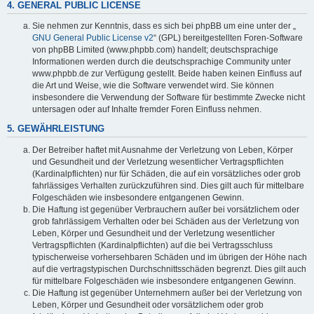
4. GENERAL PUBLIC LICENSE
Sie nehmen zur Kenntnis, dass es sich bei phpBB um eine unter der „
GNU General Public License v2
“ (GPL) bereitgestellten Foren-Software
von phpBB Limited (www.phpbb.com) handelt; deutschsprachige
Informationen werden durch die deutschsprachige Community unter
www.phpbb.de zur Verfügung gestellt. Beide haben keinen Einfluss auf
die Art und Weise, wie die Software verwendet wird. Sie können
insbesondere die Verwendung der Software für bestimmte Zwecke nicht
untersagen oder auf Inhalte fremder Foren Einfluss nehmen.
5. GEWÄHRLEISTUNG
Der Betreiber haftet mit Ausnahme der Verletzung von Leben, Körper
und Gesundheit und der Verletzung wesentlicher Vertragspflichten
(Kardinalpflichten) nur für Schäden, die auf ein vorsätzliches oder grob
fahrlässiges Verhalten zurückzuführen sind. Dies gilt auch für mittelbare
Folgeschäden wie insbesondere entgangenen Gewinn.
Die Haftung ist gegenüber Verbrauchern außer bei vorsätzlichem oder
grob fahrlässigem Verhalten oder bei Schäden aus der Verletzung von
Leben, Körper und Gesundheit und der Verletzung wesentlicher
Vertragspflichten (Kardinalpflichten) auf die bei Vertragsschluss
typischerweise vorhersehbaren Schäden und im übrigen der Höhe nach
auf die vertragstypischen Durchschnittsschäden begrenzt. Dies gilt auch
für mittelbare Folgeschäden wie insbesondere entgangenen Gewinn.
Die Haftung ist gegenüber Unternehmern außer bei der Verletzung von
Leben, Körper und Gesundheit oder vorsätzlichem oder grob