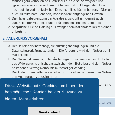
fahrlässigem Verhalten des Betreibers auf die bei Vertragsschluss
typischerweise vorhersehbaren Schäden und im Übrigen der Höhe
nach auf die vertragstypischen Durchschnittsschäden begrenzt. Dies gilt
auch für mittelbare Schäden, insbesondere entgangenen Gewinn.
Die Haftungsbegrenzung der Absätze a bis c gilt sinngemäß auch
zugunsten der Mitarbeiter und Erfüllungsgehilfen des Betreibers.
Ansprüche für eine Haftung aus zwingendem nationalem Recht bleiben
unberührt.
6. ÄNDERUNGSVORBEHALT
Der Betreiber ist berechtigt, die Nutzungsbedingungen und die
Datenschutzerklärung zu ändern. Die Änderung wird dem Nutzer per E-
Mail mitgeteilt.
Der Nutzer ist berechtigt, den Änderungen zu widersprechen. Im Falle
des Widerspruchs erlischt das zwischen dem Betreiber und dem Nutzer
bestehende Vertragsverhältnis mit sofortiger Wirkung.
Die Änderungen gelten als anerkannt und verbindlich, wenn der Nutzer
den Änderungen zugestimmt hat.
Informationen über den Umgang mit Ihren persönlichen Daten sind
Diese Website nutzt Cookies, um Ihnen den
in der Datenschutzerklärung enthalten.
bestmöglichen Komfort bei der Nutzung zu
bieten.
Mehr erfahren
Foren-Übersicht
Alle Cookies löschen
Alle Zeiten sind
UTC+02:00
Verstanden!
Powered by
phpBB
® Forum Software © phpBB Limited