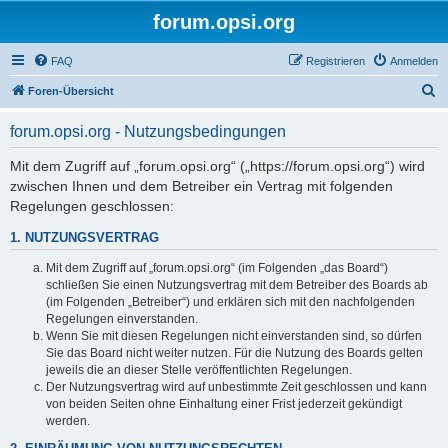
forum.opsi.org
FAQ
Registrieren
Anmelden
S
Foren-Übersicht
u
forum.opsi.org - Nutzungsbedingungen
c
h
Mit dem Zugriff auf „forum.opsi.org“ („https://forum.opsi.org“) wird
zwischen Ihnen und dem Betreiber ein Vertrag mit folgenden
e
Regelungen geschlossen:
1. NUTZUNGSVERTRAG
Mit dem Zugriff auf „forum.opsi.org“ (im Folgenden „das Board“)
schließen Sie einen Nutzungsvertrag mit dem Betreiber des Boards ab
(im Folgenden „Betreiber“) und erklären sich mit den nachfolgenden
Regelungen einverstanden.
Wenn Sie mit diesen Regelungen nicht einverstanden sind, so dürfen
Sie das Board nicht weiter nutzen. Für die Nutzung des Boards gelten
jeweils die an dieser Stelle veröffentlichten Regelungen.
Der Nutzungsvertrag wird auf unbestimmte Zeit geschlossen und kann
von beiden Seiten ohne Einhaltung einer Frist jederzeit gekündigt
werden.