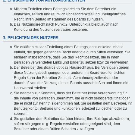
2. EINRÄUMUNG VON NUTZUNGSRECHTEN
Mit dem Erstellen eines Beitrags erteilen Sie dem Betreiber ein
einfaches, zeitlich und räumlich unbeschränktes und unentgeltliches
Recht, Ihren Beitrag im Rahmen des Boards zu nutzen.
Das Nutzungsrecht nach Punkt 2, Unterpunkt a bleibt auch nach
Kündigung des Nutzungsvertrages bestehen.
3. PFLICHTEN DES NUTZERS
Sie erklären mit der Erstellung eines Beitrags, dass er keine Inhalte
enthält, die gegen geltendes Recht oder die guten Sitten verstoßen. Sie
erklären insbesondere, dass Sie das Recht besitzen, die in Ihren
Beiträgen verwendeten Links und Bilder zu setzen bzw. zu verwenden.
Der Betreiber des Boards übt das Hausrecht aus. Bei Verstößen gegen
diese Nutzungsbedingungen oder anderer im Board veröffentlichten
Regeln kann der Betreiber Sie nach Abmahnung zeitweise oder
dauerhaft von der Nutzung dieses Boards ausschließen und Ihnen ein
Hausverbot erteilen.
Sie nehmen zur Kenntnis, dass der Betreiber keine Verantwortung für
die Inhalte von Beiträgen übernimmt, die er nicht selbst erstellt hat oder
die er nicht zur Kenntnis genommen hat. Sie gestatten dem Betreiber, Ihr
Benutzerkonto, Beiträge und Funktionen jederzeit zu löschen oder zu
sperren.
Sie gestatten dem Betreiber darüber hinaus, Ihre Beiträge abzuändern,
sofern sie gegen o. g. Regeln verstoßen oder geeignet sind, dem
Betreiber oder einem Dritten Schaden zuzufügen.