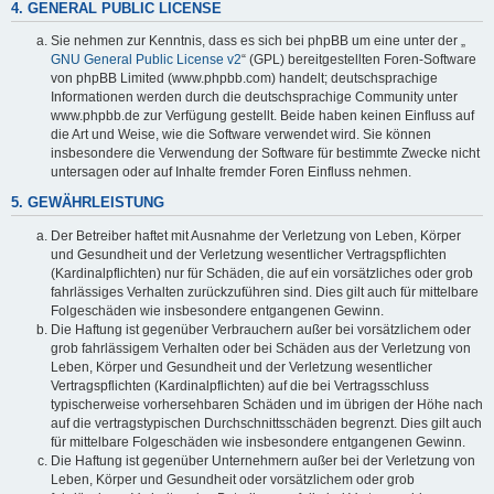
4. GENERAL PUBLIC LICENSE
Sie nehmen zur Kenntnis, dass es sich bei phpBB um eine unter der „
GNU General Public License v2
“ (GPL) bereitgestellten Foren-Software
von phpBB Limited (www.phpbb.com) handelt; deutschsprachige
Informationen werden durch die deutschsprachige Community unter
www.phpbb.de zur Verfügung gestellt. Beide haben keinen Einfluss auf
die Art und Weise, wie die Software verwendet wird. Sie können
insbesondere die Verwendung der Software für bestimmte Zwecke nicht
untersagen oder auf Inhalte fremder Foren Einfluss nehmen.
5. GEWÄHRLEISTUNG
Der Betreiber haftet mit Ausnahme der Verletzung von Leben, Körper
und Gesundheit und der Verletzung wesentlicher Vertragspflichten
(Kardinalpflichten) nur für Schäden, die auf ein vorsätzliches oder grob
fahrlässiges Verhalten zurückzuführen sind. Dies gilt auch für mittelbare
Folgeschäden wie insbesondere entgangenen Gewinn.
Die Haftung ist gegenüber Verbrauchern außer bei vorsätzlichem oder
grob fahrlässigem Verhalten oder bei Schäden aus der Verletzung von
Leben, Körper und Gesundheit und der Verletzung wesentlicher
Vertragspflichten (Kardinalpflichten) auf die bei Vertragsschluss
typischerweise vorhersehbaren Schäden und im übrigen der Höhe nach
auf die vertragstypischen Durchschnittsschäden begrenzt. Dies gilt auch
für mittelbare Folgeschäden wie insbesondere entgangenen Gewinn.
Die Haftung ist gegenüber Unternehmern außer bei der Verletzung von
Leben, Körper und Gesundheit oder vorsätzlichem oder grob