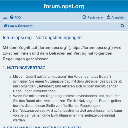
forum.opsi.org
FAQ
Registrieren
Anmelden
S
Foren-Übersicht
u
forum.opsi.org - Nutzungsbedingungen
c
h
Mit dem Zugriff auf „forum.opsi.org“ („https://forum.opsi.org“) wird
zwischen Ihnen und dem Betreiber ein Vertrag mit folgenden
e
Regelungen geschlossen:
1. NUTZUNGSVERTRAG
Mit dem Zugriff auf „forum.opsi.org“ (im Folgenden „das Board“)
schließen Sie einen Nutzungsvertrag mit dem Betreiber des Boards ab
(im Folgenden „Betreiber“) und erklären sich mit den nachfolgenden
Regelungen einverstanden.
Wenn Sie mit diesen Regelungen nicht einverstanden sind, so dürfen
Sie das Board nicht weiter nutzen. Für die Nutzung des Boards gelten
jeweils die an dieser Stelle veröffentlichten Regelungen.
Der Nutzungsvertrag wird auf unbestimmte Zeit geschlossen und kann
von beiden Seiten ohne Einhaltung einer Frist jederzeit gekündigt
werden.