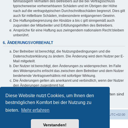
fahrlässigem Verhalten des Betreibers auf die bei Vertragsschluss
typischerweise vorhersehbaren Schäden und im Übrigen der Höhe
nach auf die vertragstypischen Durchschnittsschäden begrenzt. Dies gilt
auch für mittelbare Schäden, insbesondere entgangenen Gewinn.
Die Haftungsbegrenzung der Absätze a bis c gilt sinngemäß auch
zugunsten der Mitarbeiter und Erfüllungsgehilfen des Betreibers.
Ansprüche für eine Haftung aus zwingendem nationalem Recht bleiben
unberührt.
6. ÄNDERUNGSVORBEHALT
Der Betreiber ist berechtigt, die Nutzungsbedingungen und die
Datenschutzerklärung zu ändern. Die Änderung wird dem Nutzer per E-
Mail mitgeteilt.
Der Nutzer ist berechtigt, den Änderungen zu widersprechen. Im Falle
des Widerspruchs erlischt das zwischen dem Betreiber und dem Nutzer
bestehende Vertragsverhältnis mit sofortiger Wirkung.
Die Änderungen gelten als anerkannt und verbindlich, wenn der Nutzer
den Änderungen zugestimmt hat.
Informationen über den Umgang mit Ihren persönlichen Daten sind
Diese Website nutzt Cookies, um Ihnen den
in der Datenschutzerklärung enthalten.
bestmöglichen Komfort bei der Nutzung zu
bieten.
Mehr erfahren
Foren-Übersicht
Alle Cookies löschen
Alle Zeiten sind
UTC+02:00
Verstanden!
Powered by
phpBB
® Forum Software © phpBB Limited