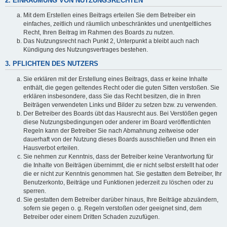
2. EINRÄUMUNG VON NUTZUNGSRECHTEN
Mit dem Erstellen eines Beitrags erteilen Sie dem Betreiber ein
einfaches, zeitlich und räumlich unbeschränktes und unentgeltliches
Recht, Ihren Beitrag im Rahmen des Boards zu nutzen.
Das Nutzungsrecht nach Punkt 2, Unterpunkt a bleibt auch nach
Kündigung des Nutzungsvertrages bestehen.
3. PFLICHTEN DES NUTZERS
Sie erklären mit der Erstellung eines Beitrags, dass er keine Inhalte
enthält, die gegen geltendes Recht oder die guten Sitten verstoßen. Sie
erklären insbesondere, dass Sie das Recht besitzen, die in Ihren
Beiträgen verwendeten Links und Bilder zu setzen bzw. zu verwenden.
Der Betreiber des Boards übt das Hausrecht aus. Bei Verstößen gegen
diese Nutzungsbedingungen oder anderer im Board veröffentlichten
Regeln kann der Betreiber Sie nach Abmahnung zeitweise oder
dauerhaft von der Nutzung dieses Boards ausschließen und Ihnen ein
Hausverbot erteilen.
Sie nehmen zur Kenntnis, dass der Betreiber keine Verantwortung für
die Inhalte von Beiträgen übernimmt, die er nicht selbst erstellt hat oder
die er nicht zur Kenntnis genommen hat. Sie gestatten dem Betreiber, Ihr
Benutzerkonto, Beiträge und Funktionen jederzeit zu löschen oder zu
sperren.
Sie gestatten dem Betreiber darüber hinaus, Ihre Beiträge abzuändern,
sofern sie gegen o. g. Regeln verstoßen oder geeignet sind, dem
Betreiber oder einem Dritten Schaden zuzufügen.