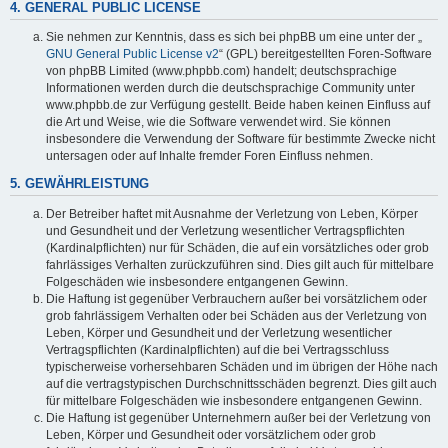
4. GENERAL PUBLIC LICENSE
Sie nehmen zur Kenntnis, dass es sich bei phpBB um eine unter der „
GNU General Public License v2
“ (GPL) bereitgestellten Foren-Software
von phpBB Limited (www.phpbb.com) handelt; deutschsprachige
Informationen werden durch die deutschsprachige Community unter
www.phpbb.de zur Verfügung gestellt. Beide haben keinen Einfluss auf
die Art und Weise, wie die Software verwendet wird. Sie können
insbesondere die Verwendung der Software für bestimmte Zwecke nicht
untersagen oder auf Inhalte fremder Foren Einfluss nehmen.
5. GEWÄHRLEISTUNG
Der Betreiber haftet mit Ausnahme der Verletzung von Leben, Körper
und Gesundheit und der Verletzung wesentlicher Vertragspflichten
(Kardinalpflichten) nur für Schäden, die auf ein vorsätzliches oder grob
fahrlässiges Verhalten zurückzuführen sind. Dies gilt auch für mittelbare
Folgeschäden wie insbesondere entgangenen Gewinn.
Die Haftung ist gegenüber Verbrauchern außer bei vorsätzlichem oder
grob fahrlässigem Verhalten oder bei Schäden aus der Verletzung von
Leben, Körper und Gesundheit und der Verletzung wesentlicher
Vertragspflichten (Kardinalpflichten) auf die bei Vertragsschluss
typischerweise vorhersehbaren Schäden und im übrigen der Höhe nach
auf die vertragstypischen Durchschnittsschäden begrenzt. Dies gilt auch
für mittelbare Folgeschäden wie insbesondere entgangenen Gewinn.
Die Haftung ist gegenüber Unternehmern außer bei der Verletzung von
Leben, Körper und Gesundheit oder vorsätzlichem oder grob