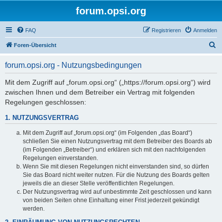
forum.opsi.org
FAQ
Registrieren
Anmelden
S
Foren-Übersicht
u
forum.opsi.org - Nutzungsbedingungen
c
h
Mit dem Zugriff auf „forum.opsi.org“ („https://forum.opsi.org“) wird
zwischen Ihnen und dem Betreiber ein Vertrag mit folgenden
e
Regelungen geschlossen:
1. NUTZUNGSVERTRAG
Mit dem Zugriff auf „forum.opsi.org“ (im Folgenden „das Board“)
schließen Sie einen Nutzungsvertrag mit dem Betreiber des Boards ab
(im Folgenden „Betreiber“) und erklären sich mit den nachfolgenden
Regelungen einverstanden.
Wenn Sie mit diesen Regelungen nicht einverstanden sind, so dürfen
Sie das Board nicht weiter nutzen. Für die Nutzung des Boards gelten
jeweils die an dieser Stelle veröffentlichten Regelungen.
Der Nutzungsvertrag wird auf unbestimmte Zeit geschlossen und kann
von beiden Seiten ohne Einhaltung einer Frist jederzeit gekündigt
werden.