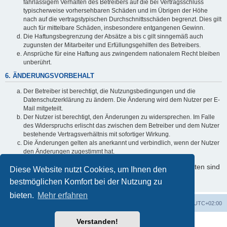
fahrlässigem Verhalten des Betreibers auf die bei Vertragsschluss
typischerweise vorhersehbaren Schäden und im Übrigen der Höhe
nach auf die vertragstypischen Durchschnittsschäden begrenzt. Dies gilt
auch für mittelbare Schäden, insbesondere entgangenen Gewinn.
Die Haftungsbegrenzung der Absätze a bis c gilt sinngemäß auch
zugunsten der Mitarbeiter und Erfüllungsgehilfen des Betreibers.
Ansprüche für eine Haftung aus zwingendem nationalem Recht bleiben
unberührt.
6. ÄNDERUNGSVORBEHALT
Der Betreiber ist berechtigt, die Nutzungsbedingungen und die
Datenschutzerklärung zu ändern. Die Änderung wird dem Nutzer per E-
Mail mitgeteilt.
Der Nutzer ist berechtigt, den Änderungen zu widersprechen. Im Falle
des Widerspruchs erlischt das zwischen dem Betreiber und dem Nutzer
bestehende Vertragsverhältnis mit sofortiger Wirkung.
Die Änderungen gelten als anerkannt und verbindlich, wenn der Nutzer
den Änderungen zugestimmt hat.
Informationen über den Umgang mit Ihren persönlichen Daten sind
Diese Website nutzt Cookies, um Ihnen den
in der Datenschutzerklärung enthalten.
bestmöglichen Komfort bei der Nutzung zu
bieten.
Mehr erfahren
Foren-Übersicht
Alle Cookies löschen
Alle Zeiten sind
UTC+02:00
Verstanden!
Powered by
phpBB
® Forum Software © phpBB Limited