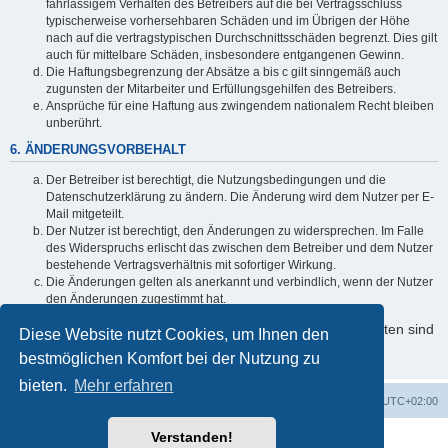
fahrlässigem Verhalten des Betreibers auf die bei Vertragsschluss
typischerweise vorhersehbaren Schäden und im Übrigen der Höhe
nach auf die vertragstypischen Durchschnittsschäden begrenzt. Dies gilt
auch für mittelbare Schäden, insbesondere entgangenen Gewinn.
Die Haftungsbegrenzung der Absätze a bis c gilt sinngemäß auch
zugunsten der Mitarbeiter und Erfüllungsgehilfen des Betreibers.
Ansprüche für eine Haftung aus zwingendem nationalem Recht bleiben
unberührt.
6. ÄNDERUNGSVORBEHALT
Der Betreiber ist berechtigt, die Nutzungsbedingungen und die
Datenschutzerklärung zu ändern. Die Änderung wird dem Nutzer per E-
Mail mitgeteilt.
Der Nutzer ist berechtigt, den Änderungen zu widersprechen. Im Falle
des Widerspruchs erlischt das zwischen dem Betreiber und dem Nutzer
bestehende Vertragsverhältnis mit sofortiger Wirkung.
Die Änderungen gelten als anerkannt und verbindlich, wenn der Nutzer
den Änderungen zugestimmt hat.
Informationen über den Umgang mit Ihren persönlichen Daten sind
Diese Website nutzt Cookies, um Ihnen den
in der Datenschutzerklärung enthalten.
bestmöglichen Komfort bei der Nutzung zu
bieten.
Mehr erfahren
Foren-Übersicht
Alle Cookies löschen
Alle Zeiten sind
UTC+02:00
Verstanden!
Powered by
phpBB
® Forum Software © phpBB Limited