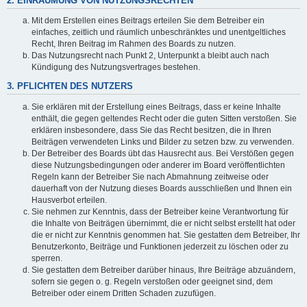
2. EINRÄUMUNG VON NUTZUNGSRECHTEN
Mit dem Erstellen eines Beitrags erteilen Sie dem Betreiber ein
einfaches, zeitlich und räumlich unbeschränktes und unentgeltliches
Recht, Ihren Beitrag im Rahmen des Boards zu nutzen.
Das Nutzungsrecht nach Punkt 2, Unterpunkt a bleibt auch nach
Kündigung des Nutzungsvertrages bestehen.
3. PFLICHTEN DES NUTZERS
Sie erklären mit der Erstellung eines Beitrags, dass er keine Inhalte
enthält, die gegen geltendes Recht oder die guten Sitten verstoßen. Sie
erklären insbesondere, dass Sie das Recht besitzen, die in Ihren
Beiträgen verwendeten Links und Bilder zu setzen bzw. zu verwenden.
Der Betreiber des Boards übt das Hausrecht aus. Bei Verstößen gegen
diese Nutzungsbedingungen oder anderer im Board veröffentlichten
Regeln kann der Betreiber Sie nach Abmahnung zeitweise oder
dauerhaft von der Nutzung dieses Boards ausschließen und Ihnen ein
Hausverbot erteilen.
Sie nehmen zur Kenntnis, dass der Betreiber keine Verantwortung für
die Inhalte von Beiträgen übernimmt, die er nicht selbst erstellt hat oder
die er nicht zur Kenntnis genommen hat. Sie gestatten dem Betreiber, Ihr
Benutzerkonto, Beiträge und Funktionen jederzeit zu löschen oder zu
sperren.
Sie gestatten dem Betreiber darüber hinaus, Ihre Beiträge abzuändern,
sofern sie gegen o. g. Regeln verstoßen oder geeignet sind, dem
Betreiber oder einem Dritten Schaden zuzufügen.