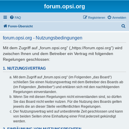
forum.opsi.org
FAQ
Registrieren
Anmelden
S
Foren-Übersicht
u
forum.opsi.org - Nutzungsbedingungen
c
h
Mit dem Zugriff auf „forum.opsi.org“ („https://forum.opsi.org“) wird
zwischen Ihnen und dem Betreiber ein Vertrag mit folgenden
e
Regelungen geschlossen:
1. NUTZUNGSVERTRAG
Mit dem Zugriff auf „forum.opsi.org“ (im Folgenden „das Board“)
schließen Sie einen Nutzungsvertrag mit dem Betreiber des Boards ab
(im Folgenden „Betreiber“) und erklären sich mit den nachfolgenden
Regelungen einverstanden.
Wenn Sie mit diesen Regelungen nicht einverstanden sind, so dürfen
Sie das Board nicht weiter nutzen. Für die Nutzung des Boards gelten
jeweils die an dieser Stelle veröffentlichten Regelungen.
Der Nutzungsvertrag wird auf unbestimmte Zeit geschlossen und kann
von beiden Seiten ohne Einhaltung einer Frist jederzeit gekündigt
werden.