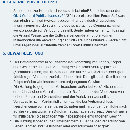
4. GENERAL PUBLIC LICENSE
Sie nehmen zur Kenntnis, dass es sich bei phpBB um eine unter der „
GNU General Public License v2
“ (GPL) bereitgestellten Foren-Software
von phpBB Limited (www.phpbb.com) handelt; deutschsprachige
Informationen werden durch die deutschsprachige Community unter
www.phpbb.de zur Verfügung gestellt. Beide haben keinen Einfluss auf
die Art und Weise, wie die Software verwendet wird. Sie können
insbesondere die Verwendung der Software für bestimmte Zwecke nicht
untersagen oder auf Inhalte fremder Foren Einfluss nehmen.
5. GEWÄHRLEISTUNG
Der Betreiber haftet mit Ausnahme der Verletzung von Leben, Körper
und Gesundheit und der Verletzung wesentlicher Vertragspflichten
(Kardinalpflichten) nur für Schäden, die auf ein vorsätzliches oder grob
fahrlässiges Verhalten zurückzuführen sind. Dies gilt auch für mittelbare
Folgeschäden wie insbesondere entgangenen Gewinn.
Die Haftung ist gegenüber Verbrauchern außer bei vorsätzlichem oder
grob fahrlässigem Verhalten oder bei Schäden aus der Verletzung von
Leben, Körper und Gesundheit und der Verletzung wesentlicher
Vertragspflichten (Kardinalpflichten) auf die bei Vertragsschluss
typischerweise vorhersehbaren Schäden und im übrigen der Höhe nach
auf die vertragstypischen Durchschnittsschäden begrenzt. Dies gilt auch
für mittelbare Folgeschäden wie insbesondere entgangenen Gewinn.
Die Haftung ist gegenüber Unternehmern außer bei der Verletzung von
Leben, Körper und Gesundheit oder vorsätzlichem oder grob