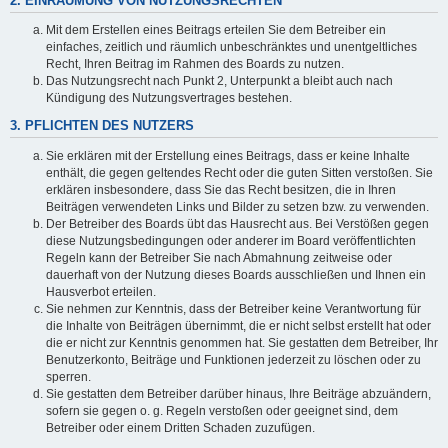
2. EINRÄUMUNG VON NUTZUNGSRECHTEN
Mit dem Erstellen eines Beitrags erteilen Sie dem Betreiber ein
einfaches, zeitlich und räumlich unbeschränktes und unentgeltliches
Recht, Ihren Beitrag im Rahmen des Boards zu nutzen.
Das Nutzungsrecht nach Punkt 2, Unterpunkt a bleibt auch nach
Kündigung des Nutzungsvertrages bestehen.
3. PFLICHTEN DES NUTZERS
Sie erklären mit der Erstellung eines Beitrags, dass er keine Inhalte
enthält, die gegen geltendes Recht oder die guten Sitten verstoßen. Sie
erklären insbesondere, dass Sie das Recht besitzen, die in Ihren
Beiträgen verwendeten Links und Bilder zu setzen bzw. zu verwenden.
Der Betreiber des Boards übt das Hausrecht aus. Bei Verstößen gegen
diese Nutzungsbedingungen oder anderer im Board veröffentlichten
Regeln kann der Betreiber Sie nach Abmahnung zeitweise oder
dauerhaft von der Nutzung dieses Boards ausschließen und Ihnen ein
Hausverbot erteilen.
Sie nehmen zur Kenntnis, dass der Betreiber keine Verantwortung für
die Inhalte von Beiträgen übernimmt, die er nicht selbst erstellt hat oder
die er nicht zur Kenntnis genommen hat. Sie gestatten dem Betreiber, Ihr
Benutzerkonto, Beiträge und Funktionen jederzeit zu löschen oder zu
sperren.
Sie gestatten dem Betreiber darüber hinaus, Ihre Beiträge abzuändern,
sofern sie gegen o. g. Regeln verstoßen oder geeignet sind, dem
Betreiber oder einem Dritten Schaden zuzufügen.