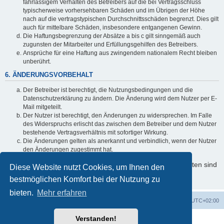
fahrlässigem Verhalten des Betreibers auf die bei Vertragsschluss
typischerweise vorhersehbaren Schäden und im Übrigen der Höhe
nach auf die vertragstypischen Durchschnittsschäden begrenzt. Dies gilt
auch für mittelbare Schäden, insbesondere entgangenen Gewinn.
Die Haftungsbegrenzung der Absätze a bis c gilt sinngemäß auch
zugunsten der Mitarbeiter und Erfüllungsgehilfen des Betreibers.
Ansprüche für eine Haftung aus zwingendem nationalem Recht bleiben
unberührt.
6. ÄNDERUNGSVORBEHALT
Der Betreiber ist berechtigt, die Nutzungsbedingungen und die
Datenschutzerklärung zu ändern. Die Änderung wird dem Nutzer per E-
Mail mitgeteilt.
Der Nutzer ist berechtigt, den Änderungen zu widersprechen. Im Falle
des Widerspruchs erlischt das zwischen dem Betreiber und dem Nutzer
bestehende Vertragsverhältnis mit sofortiger Wirkung.
Die Änderungen gelten als anerkannt und verbindlich, wenn der Nutzer
den Änderungen zugestimmt hat.
Informationen über den Umgang mit Ihren persönlichen Daten sind
Diese Website nutzt Cookies, um Ihnen den
in der Datenschutzerklärung enthalten.
bestmöglichen Komfort bei der Nutzung zu
bieten.
Mehr erfahren
Foren-Übersicht
Alle Cookies löschen
Alle Zeiten sind
UTC+02:00
Verstanden!
Powered by
phpBB
® Forum Software © phpBB Limited