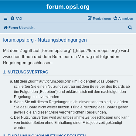
forum.opsi.org
FAQ
Registrieren
Anmelden
S
Foren-Übersicht
u
forum.opsi.org - Nutzungsbedingungen
c
h
Mit dem Zugriff auf „forum.opsi.org“ („https://forum.opsi.org“) wird
zwischen Ihnen und dem Betreiber ein Vertrag mit folgenden
e
Regelungen geschlossen:
1. NUTZUNGSVERTRAG
Mit dem Zugriff auf „forum.opsi.org“ (im Folgenden „das Board“)
schließen Sie einen Nutzungsvertrag mit dem Betreiber des Boards ab
(im Folgenden „Betreiber“) und erklären sich mit den nachfolgenden
Regelungen einverstanden.
Wenn Sie mit diesen Regelungen nicht einverstanden sind, so dürfen
Sie das Board nicht weiter nutzen. Für die Nutzung des Boards gelten
jeweils die an dieser Stelle veröffentlichten Regelungen.
Der Nutzungsvertrag wird auf unbestimmte Zeit geschlossen und kann
von beiden Seiten ohne Einhaltung einer Frist jederzeit gekündigt
werden.