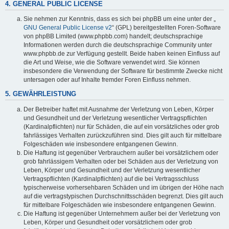
4. GENERAL PUBLIC LICENSE
Sie nehmen zur Kenntnis, dass es sich bei phpBB um eine unter der „
GNU General Public License v2
“ (GPL) bereitgestellten Foren-Software
von phpBB Limited (www.phpbb.com) handelt; deutschsprachige
Informationen werden durch die deutschsprachige Community unter
www.phpbb.de zur Verfügung gestellt. Beide haben keinen Einfluss auf
die Art und Weise, wie die Software verwendet wird. Sie können
insbesondere die Verwendung der Software für bestimmte Zwecke nicht
untersagen oder auf Inhalte fremder Foren Einfluss nehmen.
5. GEWÄHRLEISTUNG
Der Betreiber haftet mit Ausnahme der Verletzung von Leben, Körper
und Gesundheit und der Verletzung wesentlicher Vertragspflichten
(Kardinalpflichten) nur für Schäden, die auf ein vorsätzliches oder grob
fahrlässiges Verhalten zurückzuführen sind. Dies gilt auch für mittelbare
Folgeschäden wie insbesondere entgangenen Gewinn.
Die Haftung ist gegenüber Verbrauchern außer bei vorsätzlichem oder
grob fahrlässigem Verhalten oder bei Schäden aus der Verletzung von
Leben, Körper und Gesundheit und der Verletzung wesentlicher
Vertragspflichten (Kardinalpflichten) auf die bei Vertragsschluss
typischerweise vorhersehbaren Schäden und im übrigen der Höhe nach
auf die vertragstypischen Durchschnittsschäden begrenzt. Dies gilt auch
für mittelbare Folgeschäden wie insbesondere entgangenen Gewinn.
Die Haftung ist gegenüber Unternehmern außer bei der Verletzung von
Leben, Körper und Gesundheit oder vorsätzlichem oder grob