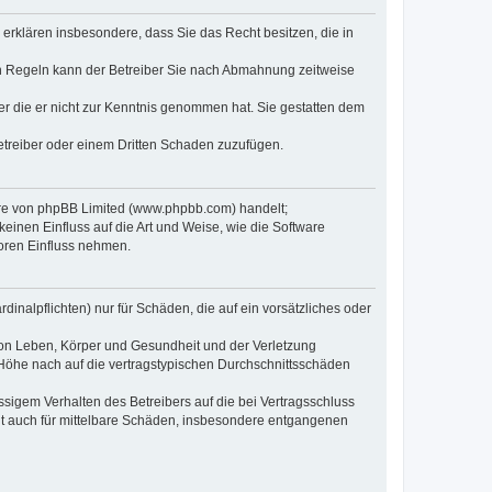
e erklären insbesondere, dass Sie das Recht besitzen, die in
en Regeln kann der Betreiber Sie nach Abmahnung zeitweise
oder die er nicht zur Kenntnis genommen hat. Sie gestatten dem
Betreiber oder einem Dritten Schaden zuzufügen.
ware von phpBB Limited (www.phpbb.com) handelt;
inen Einfluss auf die Art und Weise, wie die Software
oren Einfluss nehmen.
inalpflichten) nur für Schäden, die auf ein vorsätzliches oder
von Leben, Körper und Gesundheit und der Verletzung
r Höhe nach auf die vertragstypischen Durchschnittsschäden
sigem Verhalten des Betreibers auf die bei Vertragsschluss
lt auch für mittelbare Schäden, insbesondere entgangenen