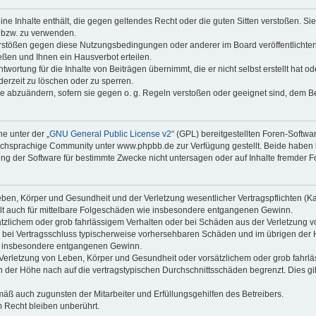
keine Inhalte enthält, die gegen geltendes Recht oder die guten Sitten verstoßen. Si
n bzw. zu verwenden.
erstößen gegen diese Nutzungsbedingungen oder anderer im Board veröffentlicht
ßen und Ihnen ein Hausverbot erteilen.
wortung für die Inhalte von Beiträgen übernimmt, die er nicht selbst erstellt hat 
derzeit zu löschen oder zu sperren.
äge abzuändern, sofern sie gegen o. g. Regeln verstoßen oder geeignet sind, dem 
e unter der „
GNU General Public License v2
“ (GPL) bereitgestellten Foren-Soft
chsprachige Community unter www.phpbb.de zur Verfügung gestellt. Beide haben ke
g der Software für bestimmte Zwecke nicht untersagen oder auf Inhalte fremder F
ben, Körper und Gesundheit und der Verletzung wesentlicher Vertragspflichten (Kard
gilt auch für mittelbare Folgeschäden wie insbesondere entgangenen Gewinn.
ätzlichem oder grob fahrlässigem Verhalten oder bei Schäden aus der Verletzung 
 die bei Vertragsschluss typischerweise vorhersehbaren Schäden und im übrigen de
wie insbesondere entgangenen Gewinn.
erletzung von Leben, Körper und Gesundheit oder vorsätzlichem oder grob fahrläs
der Höhe nach auf die vertragstypischen Durchschnittsschäden begrenzt. Dies gi
mäß auch zugunsten der Mitarbeiter und Erfüllungsgehilfen des Betreibers.
 Recht bleiben unberührt.