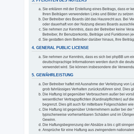
3. PFLICHTEN DES NUTZERS
Sie erklären mit der Erstellung eines Beitrags, dass er 
Ihren Beiträgen verwendeten Links und Bilder zu setze
Der Betreiber des Boards übt das Hausrecht aus. Bei V
oder dauerhaft von der Nutzung dieses Boards ausschlie
Sie nehmen zur Kenntnis, dass der Betreiber keine Verant
Betreiber, Ihr Benutzerkonto, Beiträge und Funktionen je
Sie gestatten dem Betreiber darüber hinaus, Ihre Beitr
4. GENERAL PUBLIC LICENSE
Sie nehmen zur Kenntnis, dass es sich bei phpBB um ein
deutschsprachige Informationen werden durch die deuts
verwendet wird. Sie können insbesondere die Verwendun
5. GEWÄHRLEISTUNG
Der Betreiber haftet mit Ausnahme der Verletzung von Le
grob fahrlässiges Verhalten zurückzuführen sind. Dies 
Die Haftung ist gegenüber Verbrauchern außer bei vors
wesentlicher Vertragspflichten (Kardinalpflichten) auf
begrenzt. Dies gilt auch für mittelbare Folgeschäden 
Die Haftung ist gegenüber Unternehmern außer bei der V
typischerweise vorhersehbaren Schäden und im Übrigen 
Gewinn.
Die Haftungsbegrenzung der Absätze a bis c gilt sinnge
Ansprüche für eine Haftung aus zwingendem nationalem