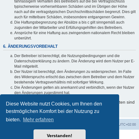
fahrlässigem Verhalten des Betreibers auf die bei Vertragsschluss
typischerweise vorhersehbaren Schäden und im Übrigen der Höhe
nach auf die vertragstypischen Durchschnittsschäden begrenzt. Dies gilt
auch für mittelbare Schäden, insbesondere entgangenen Gewinn.
Die Haftungsbegrenzung der Absätze a bis c gilt sinngemäß auch
zugunsten der Mitarbeiter und Erfüllungsgehilfen des Betreibers.
Ansprüche für eine Haftung aus zwingendem nationalem Recht bleiben
unberührt.
6. ÄNDERUNGSVORBEHALT
Der Betreiber ist berechtigt, die Nutzungsbedingungen und die
Datenschutzerklärung zu ändern. Die Änderung wird dem Nutzer per E-
Mail mitgeteilt.
Der Nutzer ist berechtigt, den Änderungen zu widersprechen. Im Falle
des Widerspruchs erlischt das zwischen dem Betreiber und dem Nutzer
bestehende Vertragsverhältnis mit sofortiger Wirkung.
Die Änderungen gelten als anerkannt und verbindlich, wenn der Nutzer
den Änderungen zugestimmt hat.
Informationen über den Umgang mit Ihren persönlichen Daten sind
Diese Website nutzt Cookies, um Ihnen den
in der Datenschutzerklärung enthalten.
bestmöglichen Komfort bei der Nutzung zu
bieten.
Mehr erfahren
Foren-Übersicht
Alle Cookies löschen
Alle Zeiten sind
UTC+02:00
Verstanden!
Powered by
phpBB
® Forum Software © phpBB Limited