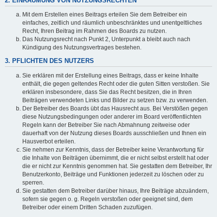
2. EINRÄUMUNG VON NUTZUNGSRECHTEN
Mit dem Erstellen eines Beitrags erteilen Sie dem Betreiber ein
einfaches, zeitlich und räumlich unbeschränktes und unentgeltliches
Recht, Ihren Beitrag im Rahmen des Boards zu nutzen.
Das Nutzungsrecht nach Punkt 2, Unterpunkt a bleibt auch nach
Kündigung des Nutzungsvertrages bestehen.
3. PFLICHTEN DES NUTZERS
Sie erklären mit der Erstellung eines Beitrags, dass er keine Inhalte
enthält, die gegen geltendes Recht oder die guten Sitten verstoßen. Sie
erklären insbesondere, dass Sie das Recht besitzen, die in Ihren
Beiträgen verwendeten Links und Bilder zu setzen bzw. zu verwenden.
Der Betreiber des Boards übt das Hausrecht aus. Bei Verstößen gegen
diese Nutzungsbedingungen oder anderer im Board veröffentlichten
Regeln kann der Betreiber Sie nach Abmahnung zeitweise oder
dauerhaft von der Nutzung dieses Boards ausschließen und Ihnen ein
Hausverbot erteilen.
Sie nehmen zur Kenntnis, dass der Betreiber keine Verantwortung für
die Inhalte von Beiträgen übernimmt, die er nicht selbst erstellt hat oder
die er nicht zur Kenntnis genommen hat. Sie gestatten dem Betreiber, Ihr
Benutzerkonto, Beiträge und Funktionen jederzeit zu löschen oder zu
sperren.
Sie gestatten dem Betreiber darüber hinaus, Ihre Beiträge abzuändern,
sofern sie gegen o. g. Regeln verstoßen oder geeignet sind, dem
Betreiber oder einem Dritten Schaden zuzufügen.