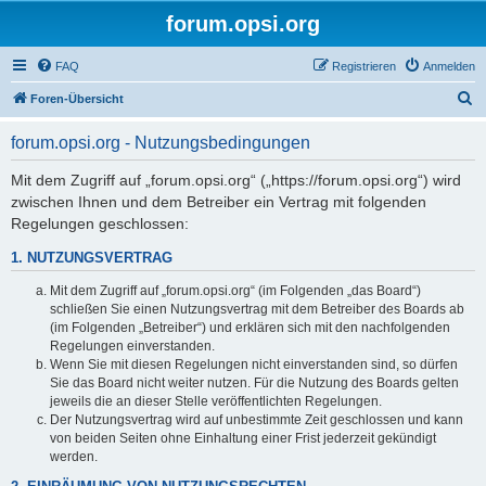
forum.opsi.org
FAQ
Registrieren
Anmelden
S
Foren-Übersicht
u
forum.opsi.org - Nutzungsbedingungen
c
h
Mit dem Zugriff auf „forum.opsi.org“ („https://forum.opsi.org“) wird
zwischen Ihnen und dem Betreiber ein Vertrag mit folgenden
e
Regelungen geschlossen:
1. NUTZUNGSVERTRAG
Mit dem Zugriff auf „forum.opsi.org“ (im Folgenden „das Board“)
schließen Sie einen Nutzungsvertrag mit dem Betreiber des Boards ab
(im Folgenden „Betreiber“) und erklären sich mit den nachfolgenden
Regelungen einverstanden.
Wenn Sie mit diesen Regelungen nicht einverstanden sind, so dürfen
Sie das Board nicht weiter nutzen. Für die Nutzung des Boards gelten
jeweils die an dieser Stelle veröffentlichten Regelungen.
Der Nutzungsvertrag wird auf unbestimmte Zeit geschlossen und kann
von beiden Seiten ohne Einhaltung einer Frist jederzeit gekündigt
werden.