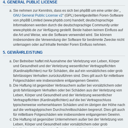
4. GENERAL PUBLIC LICENSE
Sie nehmen zur Kenntnis, dass es sich bei phpBB um eine unter der „
GNU General Public License v2
“ (GPL) bereitgestellten Foren-Software
von phpBB Limited (www.phpbb.com) handelt; deutschsprachige
Informationen werden durch die deutschsprachige Community unter
www.phpbb.de zur Verfügung gestellt. Beide haben keinen Einfluss auf
die Art und Weise, wie die Software verwendet wird. Sie können
insbesondere die Verwendung der Software für bestimmte Zwecke nicht
untersagen oder auf Inhalte fremder Foren Einfluss nehmen.
5. GEWÄHRLEISTUNG
Der Betreiber haftet mit Ausnahme der Verletzung von Leben, Körper
und Gesundheit und der Verletzung wesentlicher Vertragspflichten
(Kardinalpflichten) nur für Schäden, die auf ein vorsätzliches oder grob
fahrlässiges Verhalten zurückzuführen sind. Dies gilt auch für mittelbare
Folgeschäden wie insbesondere entgangenen Gewinn.
Die Haftung ist gegenüber Verbrauchern außer bei vorsätzlichem oder
grob fahrlässigem Verhalten oder bei Schäden aus der Verletzung von
Leben, Körper und Gesundheit und der Verletzung wesentlicher
Vertragspflichten (Kardinalpflichten) auf die bei Vertragsschluss
typischerweise vorhersehbaren Schäden und im übrigen der Höhe nach
auf die vertragstypischen Durchschnittsschäden begrenzt. Dies gilt auch
für mittelbare Folgeschäden wie insbesondere entgangenen Gewinn.
Die Haftung ist gegenüber Unternehmern außer bei der Verletzung von
Leben, Körper und Gesundheit oder vorsätzlichem oder grob