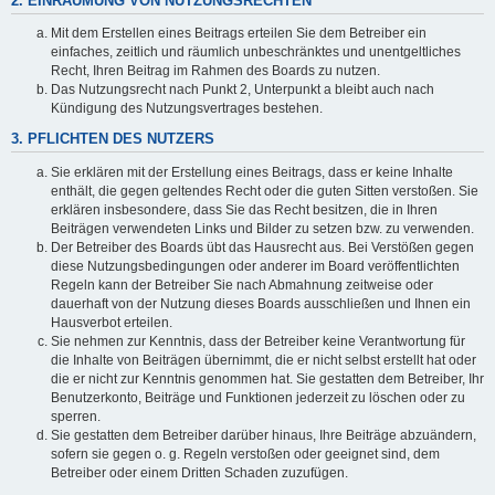
2. EINRÄUMUNG VON NUTZUNGSRECHTEN
Mit dem Erstellen eines Beitrags erteilen Sie dem Betreiber ein
einfaches, zeitlich und räumlich unbeschränktes und unentgeltliches
Recht, Ihren Beitrag im Rahmen des Boards zu nutzen.
Das Nutzungsrecht nach Punkt 2, Unterpunkt a bleibt auch nach
Kündigung des Nutzungsvertrages bestehen.
3. PFLICHTEN DES NUTZERS
Sie erklären mit der Erstellung eines Beitrags, dass er keine Inhalte
enthält, die gegen geltendes Recht oder die guten Sitten verstoßen. Sie
erklären insbesondere, dass Sie das Recht besitzen, die in Ihren
Beiträgen verwendeten Links und Bilder zu setzen bzw. zu verwenden.
Der Betreiber des Boards übt das Hausrecht aus. Bei Verstößen gegen
diese Nutzungsbedingungen oder anderer im Board veröffentlichten
Regeln kann der Betreiber Sie nach Abmahnung zeitweise oder
dauerhaft von der Nutzung dieses Boards ausschließen und Ihnen ein
Hausverbot erteilen.
Sie nehmen zur Kenntnis, dass der Betreiber keine Verantwortung für
die Inhalte von Beiträgen übernimmt, die er nicht selbst erstellt hat oder
die er nicht zur Kenntnis genommen hat. Sie gestatten dem Betreiber, Ihr
Benutzerkonto, Beiträge und Funktionen jederzeit zu löschen oder zu
sperren.
Sie gestatten dem Betreiber darüber hinaus, Ihre Beiträge abzuändern,
sofern sie gegen o. g. Regeln verstoßen oder geeignet sind, dem
Betreiber oder einem Dritten Schaden zuzufügen.