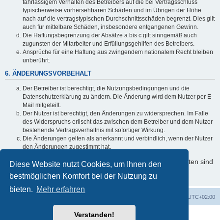
fahrlässigem Verhalten des Betreibers auf die bei Vertragsschluss
typischerweise vorhersehbaren Schäden und im Übrigen der Höhe
nach auf die vertragstypischen Durchschnittsschäden begrenzt. Dies gilt
auch für mittelbare Schäden, insbesondere entgangenen Gewinn.
Die Haftungsbegrenzung der Absätze a bis c gilt sinngemäß auch
zugunsten der Mitarbeiter und Erfüllungsgehilfen des Betreibers.
Ansprüche für eine Haftung aus zwingendem nationalem Recht bleiben
unberührt.
6. ÄNDERUNGSVORBEHALT
Der Betreiber ist berechtigt, die Nutzungsbedingungen und die
Datenschutzerklärung zu ändern. Die Änderung wird dem Nutzer per E-
Mail mitgeteilt.
Der Nutzer ist berechtigt, den Änderungen zu widersprechen. Im Falle
des Widerspruchs erlischt das zwischen dem Betreiber und dem Nutzer
bestehende Vertragsverhältnis mit sofortiger Wirkung.
Die Änderungen gelten als anerkannt und verbindlich, wenn der Nutzer
den Änderungen zugestimmt hat.
Informationen über den Umgang mit Ihren persönlichen Daten sind
Diese Website nutzt Cookies, um Ihnen den
in der Datenschutzerklärung enthalten.
bestmöglichen Komfort bei der Nutzung zu
bieten.
Mehr erfahren
Foren-Übersicht
Alle Cookies löschen
Alle Zeiten sind
UTC+02:00
Verstanden!
Powered by
phpBB
® Forum Software © phpBB Limited