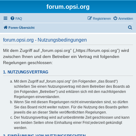
forum.opsi.org
FAQ
Registrieren
Anmelden
S
Foren-Übersicht
u
forum.opsi.org - Nutzungsbedingungen
c
h
Mit dem Zugriff auf „forum.opsi.org“ („https://forum.opsi.org“) wird
zwischen Ihnen und dem Betreiber ein Vertrag mit folgenden
e
Regelungen geschlossen:
1. NUTZUNGSVERTRAG
Mit dem Zugriff auf „forum.opsi.org“ (im Folgenden „das Board“)
schließen Sie einen Nutzungsvertrag mit dem Betreiber des Boards ab
(im Folgenden „Betreiber“) und erklären sich mit den nachfolgenden
Regelungen einverstanden.
Wenn Sie mit diesen Regelungen nicht einverstanden sind, so dürfen
Sie das Board nicht weiter nutzen. Für die Nutzung des Boards gelten
jeweils die an dieser Stelle veröffentlichten Regelungen.
Der Nutzungsvertrag wird auf unbestimmte Zeit geschlossen und kann
von beiden Seiten ohne Einhaltung einer Frist jederzeit gekündigt
werden.