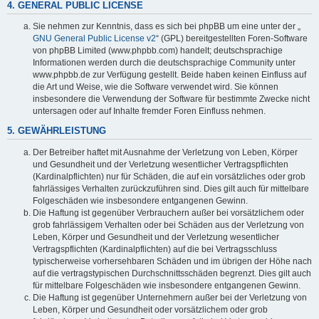
4. GENERAL PUBLIC LICENSE
Sie nehmen zur Kenntnis, dass es sich bei phpBB um eine unter der „
GNU General Public License v2
“ (GPL) bereitgestellten Foren-Software
von phpBB Limited (www.phpbb.com) handelt; deutschsprachige
Informationen werden durch die deutschsprachige Community unter
www.phpbb.de zur Verfügung gestellt. Beide haben keinen Einfluss auf
die Art und Weise, wie die Software verwendet wird. Sie können
insbesondere die Verwendung der Software für bestimmte Zwecke nicht
untersagen oder auf Inhalte fremder Foren Einfluss nehmen.
5. GEWÄHRLEISTUNG
Der Betreiber haftet mit Ausnahme der Verletzung von Leben, Körper
und Gesundheit und der Verletzung wesentlicher Vertragspflichten
(Kardinalpflichten) nur für Schäden, die auf ein vorsätzliches oder grob
fahrlässiges Verhalten zurückzuführen sind. Dies gilt auch für mittelbare
Folgeschäden wie insbesondere entgangenen Gewinn.
Die Haftung ist gegenüber Verbrauchern außer bei vorsätzlichem oder
grob fahrlässigem Verhalten oder bei Schäden aus der Verletzung von
Leben, Körper und Gesundheit und der Verletzung wesentlicher
Vertragspflichten (Kardinalpflichten) auf die bei Vertragsschluss
typischerweise vorhersehbaren Schäden und im übrigen der Höhe nach
auf die vertragstypischen Durchschnittsschäden begrenzt. Dies gilt auch
für mittelbare Folgeschäden wie insbesondere entgangenen Gewinn.
Die Haftung ist gegenüber Unternehmern außer bei der Verletzung von
Leben, Körper und Gesundheit oder vorsätzlichem oder grob