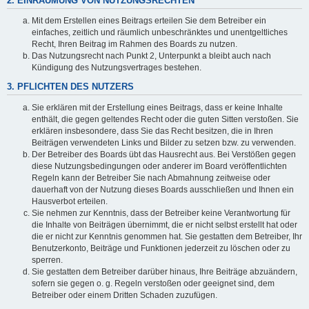
2. EINRÄUMUNG VON NUTZUNGSRECHTEN
Mit dem Erstellen eines Beitrags erteilen Sie dem Betreiber ein
einfaches, zeitlich und räumlich unbeschränktes und unentgeltliches
Recht, Ihren Beitrag im Rahmen des Boards zu nutzen.
Das Nutzungsrecht nach Punkt 2, Unterpunkt a bleibt auch nach
Kündigung des Nutzungsvertrages bestehen.
3. PFLICHTEN DES NUTZERS
Sie erklären mit der Erstellung eines Beitrags, dass er keine Inhalte
enthält, die gegen geltendes Recht oder die guten Sitten verstoßen. Sie
erklären insbesondere, dass Sie das Recht besitzen, die in Ihren
Beiträgen verwendeten Links und Bilder zu setzen bzw. zu verwenden.
Der Betreiber des Boards übt das Hausrecht aus. Bei Verstößen gegen
diese Nutzungsbedingungen oder anderer im Board veröffentlichten
Regeln kann der Betreiber Sie nach Abmahnung zeitweise oder
dauerhaft von der Nutzung dieses Boards ausschließen und Ihnen ein
Hausverbot erteilen.
Sie nehmen zur Kenntnis, dass der Betreiber keine Verantwortung für
die Inhalte von Beiträgen übernimmt, die er nicht selbst erstellt hat oder
die er nicht zur Kenntnis genommen hat. Sie gestatten dem Betreiber, Ihr
Benutzerkonto, Beiträge und Funktionen jederzeit zu löschen oder zu
sperren.
Sie gestatten dem Betreiber darüber hinaus, Ihre Beiträge abzuändern,
sofern sie gegen o. g. Regeln verstoßen oder geeignet sind, dem
Betreiber oder einem Dritten Schaden zuzufügen.