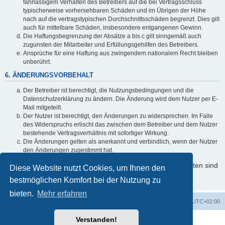
fahrlässigem Verhalten des Betreibers auf die bei Vertragsschluss
typischerweise vorhersehbaren Schäden und im Übrigen der Höhe
nach auf die vertragstypischen Durchschnittsschäden begrenzt. Dies gilt
auch für mittelbare Schäden, insbesondere entgangenen Gewinn.
Die Haftungsbegrenzung der Absätze a bis c gilt sinngemäß auch
zugunsten der Mitarbeiter und Erfüllungsgehilfen des Betreibers.
Ansprüche für eine Haftung aus zwingendem nationalem Recht bleiben
unberührt.
6. ÄNDERUNGSVORBEHALT
Der Betreiber ist berechtigt, die Nutzungsbedingungen und die
Datenschutzerklärung zu ändern. Die Änderung wird dem Nutzer per E-
Mail mitgeteilt.
Der Nutzer ist berechtigt, den Änderungen zu widersprechen. Im Falle
des Widerspruchs erlischt das zwischen dem Betreiber und dem Nutzer
bestehende Vertragsverhältnis mit sofortiger Wirkung.
Die Änderungen gelten als anerkannt und verbindlich, wenn der Nutzer
den Änderungen zugestimmt hat.
Informationen über den Umgang mit Ihren persönlichen Daten sind
Diese Website nutzt Cookies, um Ihnen den
in der Datenschutzerklärung enthalten.
bestmöglichen Komfort bei der Nutzung zu
bieten.
Mehr erfahren
Foren-Übersicht
Alle Cookies löschen
Alle Zeiten sind
UTC+02:00
Verstanden!
Powered by
phpBB
® Forum Software © phpBB Limited