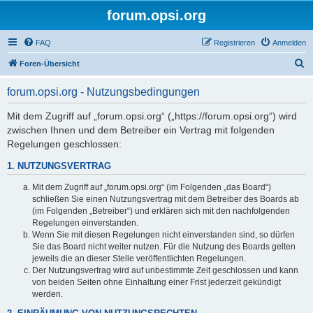
forum.opsi.org
FAQ
Registrieren
Anmelden
S
Foren-Übersicht
u
forum.opsi.org - Nutzungsbedingungen
c
h
Mit dem Zugriff auf „forum.opsi.org“ („https://forum.opsi.org“) wird
zwischen Ihnen und dem Betreiber ein Vertrag mit folgenden
e
Regelungen geschlossen:
1. NUTZUNGSVERTRAG
Mit dem Zugriff auf „forum.opsi.org“ (im Folgenden „das Board“)
schließen Sie einen Nutzungsvertrag mit dem Betreiber des Boards ab
(im Folgenden „Betreiber“) und erklären sich mit den nachfolgenden
Regelungen einverstanden.
Wenn Sie mit diesen Regelungen nicht einverstanden sind, so dürfen
Sie das Board nicht weiter nutzen. Für die Nutzung des Boards gelten
jeweils die an dieser Stelle veröffentlichten Regelungen.
Der Nutzungsvertrag wird auf unbestimmte Zeit geschlossen und kann
von beiden Seiten ohne Einhaltung einer Frist jederzeit gekündigt
werden.