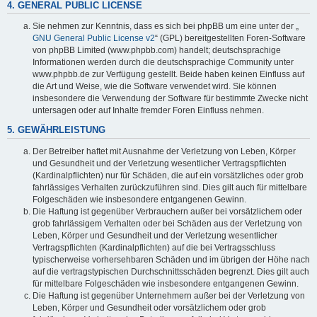
4. GENERAL PUBLIC LICENSE
Sie nehmen zur Kenntnis, dass es sich bei phpBB um eine unter der „
GNU General Public License v2
“ (GPL) bereitgestellten Foren-Software
von phpBB Limited (www.phpbb.com) handelt; deutschsprachige
Informationen werden durch die deutschsprachige Community unter
www.phpbb.de zur Verfügung gestellt. Beide haben keinen Einfluss auf
die Art und Weise, wie die Software verwendet wird. Sie können
insbesondere die Verwendung der Software für bestimmte Zwecke nicht
untersagen oder auf Inhalte fremder Foren Einfluss nehmen.
5. GEWÄHRLEISTUNG
Der Betreiber haftet mit Ausnahme der Verletzung von Leben, Körper
und Gesundheit und der Verletzung wesentlicher Vertragspflichten
(Kardinalpflichten) nur für Schäden, die auf ein vorsätzliches oder grob
fahrlässiges Verhalten zurückzuführen sind. Dies gilt auch für mittelbare
Folgeschäden wie insbesondere entgangenen Gewinn.
Die Haftung ist gegenüber Verbrauchern außer bei vorsätzlichem oder
grob fahrlässigem Verhalten oder bei Schäden aus der Verletzung von
Leben, Körper und Gesundheit und der Verletzung wesentlicher
Vertragspflichten (Kardinalpflichten) auf die bei Vertragsschluss
typischerweise vorhersehbaren Schäden und im übrigen der Höhe nach
auf die vertragstypischen Durchschnittsschäden begrenzt. Dies gilt auch
für mittelbare Folgeschäden wie insbesondere entgangenen Gewinn.
Die Haftung ist gegenüber Unternehmern außer bei der Verletzung von
Leben, Körper und Gesundheit oder vorsätzlichem oder grob