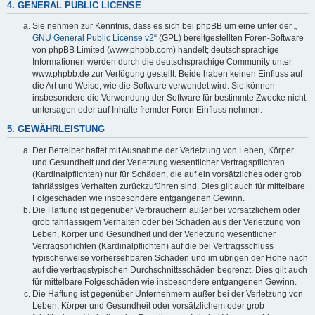
4. GENERAL PUBLIC LICENSE
Sie nehmen zur Kenntnis, dass es sich bei phpBB um eine unter der „
GNU General Public License v2
“ (GPL) bereitgestellten Foren-Software
von phpBB Limited (www.phpbb.com) handelt; deutschsprachige
Informationen werden durch die deutschsprachige Community unter
www.phpbb.de zur Verfügung gestellt. Beide haben keinen Einfluss auf
die Art und Weise, wie die Software verwendet wird. Sie können
insbesondere die Verwendung der Software für bestimmte Zwecke nicht
untersagen oder auf Inhalte fremder Foren Einfluss nehmen.
5. GEWÄHRLEISTUNG
Der Betreiber haftet mit Ausnahme der Verletzung von Leben, Körper
und Gesundheit und der Verletzung wesentlicher Vertragspflichten
(Kardinalpflichten) nur für Schäden, die auf ein vorsätzliches oder grob
fahrlässiges Verhalten zurückzuführen sind. Dies gilt auch für mittelbare
Folgeschäden wie insbesondere entgangenen Gewinn.
Die Haftung ist gegenüber Verbrauchern außer bei vorsätzlichem oder
grob fahrlässigem Verhalten oder bei Schäden aus der Verletzung von
Leben, Körper und Gesundheit und der Verletzung wesentlicher
Vertragspflichten (Kardinalpflichten) auf die bei Vertragsschluss
typischerweise vorhersehbaren Schäden und im übrigen der Höhe nach
auf die vertragstypischen Durchschnittsschäden begrenzt. Dies gilt auch
für mittelbare Folgeschäden wie insbesondere entgangenen Gewinn.
Die Haftung ist gegenüber Unternehmern außer bei der Verletzung von
Leben, Körper und Gesundheit oder vorsätzlichem oder grob