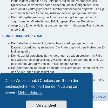
fahrlässigem Verhalten des Betreibers auf die bei Vertragsschluss
typischerweise vorhersehbaren Schäden und im Übrigen der Höhe
nach auf die vertragstypischen Durchschnittsschäden begrenzt. Dies gilt
auch für mittelbare Schäden, insbesondere entgangenen Gewinn.
Die Haftungsbegrenzung der Absätze a bis c gilt sinngemäß auch
zugunsten der Mitarbeiter und Erfüllungsgehilfen des Betreibers.
Ansprüche für eine Haftung aus zwingendem nationalem Recht bleiben
unberührt.
6. ÄNDERUNGSVORBEHALT
Der Betreiber ist berechtigt, die Nutzungsbedingungen und die
Datenschutzerklärung zu ändern. Die Änderung wird dem Nutzer per E-
Mail mitgeteilt.
Der Nutzer ist berechtigt, den Änderungen zu widersprechen. Im Falle
des Widerspruchs erlischt das zwischen dem Betreiber und dem Nutzer
bestehende Vertragsverhältnis mit sofortiger Wirkung.
Die Änderungen gelten als anerkannt und verbindlich, wenn der Nutzer
den Änderungen zugestimmt hat.
Informationen über den Umgang mit Ihren persönlichen Daten sind
Diese Website nutzt Cookies, um Ihnen den
in der Datenschutzerklärung enthalten.
bestmöglichen Komfort bei der Nutzung zu
bieten.
Mehr erfahren
Foren-Übersicht
Alle Cookies löschen
Alle Zeiten sind
UTC+02:00
Verstanden!
Powered by
phpBB
® Forum Software © phpBB Limited