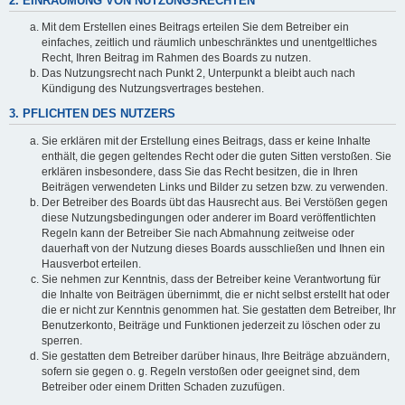
2. EINRÄUMUNG VON NUTZUNGSRECHTEN
Mit dem Erstellen eines Beitrags erteilen Sie dem Betreiber ein
einfaches, zeitlich und räumlich unbeschränktes und unentgeltliches
Recht, Ihren Beitrag im Rahmen des Boards zu nutzen.
Das Nutzungsrecht nach Punkt 2, Unterpunkt a bleibt auch nach
Kündigung des Nutzungsvertrages bestehen.
3. PFLICHTEN DES NUTZERS
Sie erklären mit der Erstellung eines Beitrags, dass er keine Inhalte
enthält, die gegen geltendes Recht oder die guten Sitten verstoßen. Sie
erklären insbesondere, dass Sie das Recht besitzen, die in Ihren
Beiträgen verwendeten Links und Bilder zu setzen bzw. zu verwenden.
Der Betreiber des Boards übt das Hausrecht aus. Bei Verstößen gegen
diese Nutzungsbedingungen oder anderer im Board veröffentlichten
Regeln kann der Betreiber Sie nach Abmahnung zeitweise oder
dauerhaft von der Nutzung dieses Boards ausschließen und Ihnen ein
Hausverbot erteilen.
Sie nehmen zur Kenntnis, dass der Betreiber keine Verantwortung für
die Inhalte von Beiträgen übernimmt, die er nicht selbst erstellt hat oder
die er nicht zur Kenntnis genommen hat. Sie gestatten dem Betreiber, Ihr
Benutzerkonto, Beiträge und Funktionen jederzeit zu löschen oder zu
sperren.
Sie gestatten dem Betreiber darüber hinaus, Ihre Beiträge abzuändern,
sofern sie gegen o. g. Regeln verstoßen oder geeignet sind, dem
Betreiber oder einem Dritten Schaden zuzufügen.