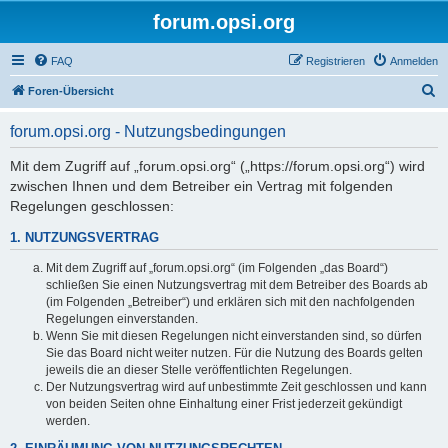
forum.opsi.org
FAQ
Registrieren
Anmelden
S
Foren-Übersicht
u
forum.opsi.org - Nutzungsbedingungen
c
h
Mit dem Zugriff auf „forum.opsi.org“ („https://forum.opsi.org“) wird
zwischen Ihnen und dem Betreiber ein Vertrag mit folgenden
e
Regelungen geschlossen:
1. NUTZUNGSVERTRAG
Mit dem Zugriff auf „forum.opsi.org“ (im Folgenden „das Board“)
schließen Sie einen Nutzungsvertrag mit dem Betreiber des Boards ab
(im Folgenden „Betreiber“) und erklären sich mit den nachfolgenden
Regelungen einverstanden.
Wenn Sie mit diesen Regelungen nicht einverstanden sind, so dürfen
Sie das Board nicht weiter nutzen. Für die Nutzung des Boards gelten
jeweils die an dieser Stelle veröffentlichten Regelungen.
Der Nutzungsvertrag wird auf unbestimmte Zeit geschlossen und kann
von beiden Seiten ohne Einhaltung einer Frist jederzeit gekündigt
werden.