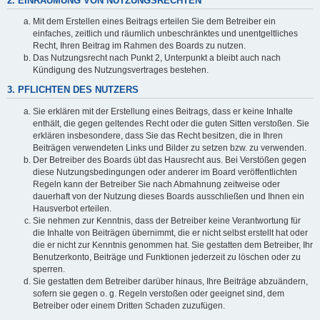
2. EINRÄUMUNG VON NUTZUNGSRECHTEN
Mit dem Erstellen eines Beitrags erteilen Sie dem Betreiber ein
einfaches, zeitlich und räumlich unbeschränktes und unentgeltliches
Recht, Ihren Beitrag im Rahmen des Boards zu nutzen.
Das Nutzungsrecht nach Punkt 2, Unterpunkt a bleibt auch nach
Kündigung des Nutzungsvertrages bestehen.
3. PFLICHTEN DES NUTZERS
Sie erklären mit der Erstellung eines Beitrags, dass er keine Inhalte
enthält, die gegen geltendes Recht oder die guten Sitten verstoßen. Sie
erklären insbesondere, dass Sie das Recht besitzen, die in Ihren
Beiträgen verwendeten Links und Bilder zu setzen bzw. zu verwenden.
Der Betreiber des Boards übt das Hausrecht aus. Bei Verstößen gegen
diese Nutzungsbedingungen oder anderer im Board veröffentlichten
Regeln kann der Betreiber Sie nach Abmahnung zeitweise oder
dauerhaft von der Nutzung dieses Boards ausschließen und Ihnen ein
Hausverbot erteilen.
Sie nehmen zur Kenntnis, dass der Betreiber keine Verantwortung für
die Inhalte von Beiträgen übernimmt, die er nicht selbst erstellt hat oder
die er nicht zur Kenntnis genommen hat. Sie gestatten dem Betreiber, Ihr
Benutzerkonto, Beiträge und Funktionen jederzeit zu löschen oder zu
sperren.
Sie gestatten dem Betreiber darüber hinaus, Ihre Beiträge abzuändern,
sofern sie gegen o. g. Regeln verstoßen oder geeignet sind, dem
Betreiber oder einem Dritten Schaden zuzufügen.