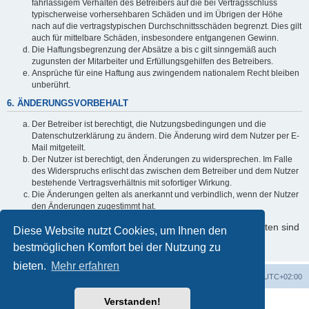
fahrlässigem Verhalten des Betreibers auf die bei Vertragsschluss
typischerweise vorhersehbaren Schäden und im Übrigen der Höhe
nach auf die vertragstypischen Durchschnittsschäden begrenzt. Dies gilt
auch für mittelbare Schäden, insbesondere entgangenen Gewinn.
Die Haftungsbegrenzung der Absätze a bis c gilt sinngemäß auch
zugunsten der Mitarbeiter und Erfüllungsgehilfen des Betreibers.
Ansprüche für eine Haftung aus zwingendem nationalem Recht bleiben
unberührt.
6. ÄNDERUNGSVORBEHALT
Der Betreiber ist berechtigt, die Nutzungsbedingungen und die
Datenschutzerklärung zu ändern. Die Änderung wird dem Nutzer per E-
Mail mitgeteilt.
Der Nutzer ist berechtigt, den Änderungen zu widersprechen. Im Falle
des Widerspruchs erlischt das zwischen dem Betreiber und dem Nutzer
bestehende Vertragsverhältnis mit sofortiger Wirkung.
Die Änderungen gelten als anerkannt und verbindlich, wenn der Nutzer
den Änderungen zugestimmt hat.
Informationen über den Umgang mit Ihren persönlichen Daten sind
Diese Website nutzt Cookies, um Ihnen den
in der Datenschutzerklärung enthalten.
bestmöglichen Komfort bei der Nutzung zu
bieten.
Mehr erfahren
Foren-Übersicht
Alle Cookies löschen
Alle Zeiten sind
UTC+02:00
Verstanden!
Powered by
phpBB
® Forum Software © phpBB Limited