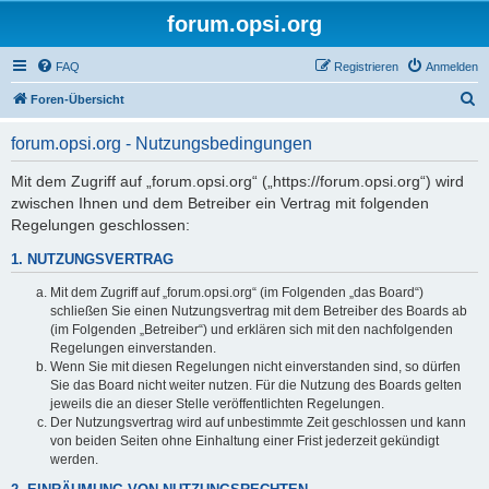
forum.opsi.org
FAQ
Registrieren
Anmelden
S
Foren-Übersicht
u
forum.opsi.org - Nutzungsbedingungen
c
h
Mit dem Zugriff auf „forum.opsi.org“ („https://forum.opsi.org“) wird
zwischen Ihnen und dem Betreiber ein Vertrag mit folgenden
e
Regelungen geschlossen:
1. NUTZUNGSVERTRAG
Mit dem Zugriff auf „forum.opsi.org“ (im Folgenden „das Board“)
schließen Sie einen Nutzungsvertrag mit dem Betreiber des Boards ab
(im Folgenden „Betreiber“) und erklären sich mit den nachfolgenden
Regelungen einverstanden.
Wenn Sie mit diesen Regelungen nicht einverstanden sind, so dürfen
Sie das Board nicht weiter nutzen. Für die Nutzung des Boards gelten
jeweils die an dieser Stelle veröffentlichten Regelungen.
Der Nutzungsvertrag wird auf unbestimmte Zeit geschlossen und kann
von beiden Seiten ohne Einhaltung einer Frist jederzeit gekündigt
werden.