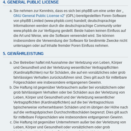
4. GENERAL PUBLIC LICENSE
Sie nehmen zur Kenntnis, dass es sich bei phpBB um eine unter der „
GNU General Public License v2
“ (GPL) bereitgestellten Foren-Software
von phpBB Limited (www.phpbb.com) handelt; deutschsprachige
Informationen werden durch die deutschsprachige Community unter
www.phpbb.de zur Verfügung gestellt. Beide haben keinen Einfluss auf
die Art und Weise, wie die Software verwendet wird. Sie können
insbesondere die Verwendung der Software für bestimmte Zwecke nicht
untersagen oder auf Inhalte fremder Foren Einfluss nehmen.
5. GEWÄHRLEISTUNG
Der Betreiber haftet mit Ausnahme der Verletzung von Leben, Körper
und Gesundheit und der Verletzung wesentlicher Vertragspflichten
(Kardinalpflichten) nur für Schäden, die auf ein vorsätzliches oder grob
fahrlässiges Verhalten zurückzuführen sind. Dies gilt auch für mittelbare
Folgeschäden wie insbesondere entgangenen Gewinn.
Die Haftung ist gegenüber Verbrauchern außer bei vorsätzlichem oder
grob fahrlässigem Verhalten oder bei Schäden aus der Verletzung von
Leben, Körper und Gesundheit und der Verletzung wesentlicher
Vertragspflichten (Kardinalpflichten) auf die bei Vertragsschluss
typischerweise vorhersehbaren Schäden und im übrigen der Höhe nach
auf die vertragstypischen Durchschnittsschäden begrenzt. Dies gilt auch
für mittelbare Folgeschäden wie insbesondere entgangenen Gewinn.
Die Haftung ist gegenüber Unternehmern außer bei der Verletzung von
Leben, Körper und Gesundheit oder vorsätzlichem oder grob