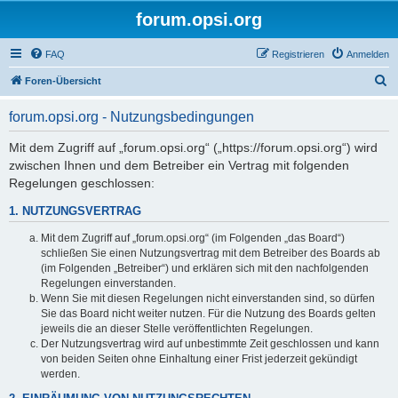
forum.opsi.org
FAQ
Registrieren
Anmelden
S
Foren-Übersicht
u
forum.opsi.org - Nutzungsbedingungen
c
h
Mit dem Zugriff auf „forum.opsi.org“ („https://forum.opsi.org“) wird
zwischen Ihnen und dem Betreiber ein Vertrag mit folgenden
e
Regelungen geschlossen:
1. NUTZUNGSVERTRAG
Mit dem Zugriff auf „forum.opsi.org“ (im Folgenden „das Board“)
schließen Sie einen Nutzungsvertrag mit dem Betreiber des Boards ab
(im Folgenden „Betreiber“) und erklären sich mit den nachfolgenden
Regelungen einverstanden.
Wenn Sie mit diesen Regelungen nicht einverstanden sind, so dürfen
Sie das Board nicht weiter nutzen. Für die Nutzung des Boards gelten
jeweils die an dieser Stelle veröffentlichten Regelungen.
Der Nutzungsvertrag wird auf unbestimmte Zeit geschlossen und kann
von beiden Seiten ohne Einhaltung einer Frist jederzeit gekündigt
werden.