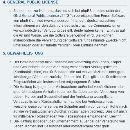
4. GENERAL PUBLIC LICENSE
Sie nehmen zur Kenntnis, dass es sich bei phpBB um eine unter der „
GNU General Public License v2
“ (GPL) bereitgestellten Foren-Software
von phpBB Limited (www.phpbb.com) handelt; deutschsprachige
Informationen werden durch die deutschsprachige Community unter
www.phpbb.de zur Verfügung gestellt. Beide haben keinen Einfluss auf
die Art und Weise, wie die Software verwendet wird. Sie können
insbesondere die Verwendung der Software für bestimmte Zwecke nicht
untersagen oder auf Inhalte fremder Foren Einfluss nehmen.
5. GEWÄHRLEISTUNG
Der Betreiber haftet mit Ausnahme der Verletzung von Leben, Körper
und Gesundheit und der Verletzung wesentlicher Vertragspflichten
(Kardinalpflichten) nur für Schäden, die auf ein vorsätzliches oder grob
fahrlässiges Verhalten zurückzuführen sind. Dies gilt auch für mittelbare
Folgeschäden wie insbesondere entgangenen Gewinn.
Die Haftung ist gegenüber Verbrauchern außer bei vorsätzlichem oder
grob fahrlässigem Verhalten oder bei Schäden aus der Verletzung von
Leben, Körper und Gesundheit und der Verletzung wesentlicher
Vertragspflichten (Kardinalpflichten) auf die bei Vertragsschluss
typischerweise vorhersehbaren Schäden und im übrigen der Höhe nach
auf die vertragstypischen Durchschnittsschäden begrenzt. Dies gilt auch
für mittelbare Folgeschäden wie insbesondere entgangenen Gewinn.
Die Haftung ist gegenüber Unternehmern außer bei der Verletzung von
Leben, Körper und Gesundheit oder vorsätzlichem oder grob