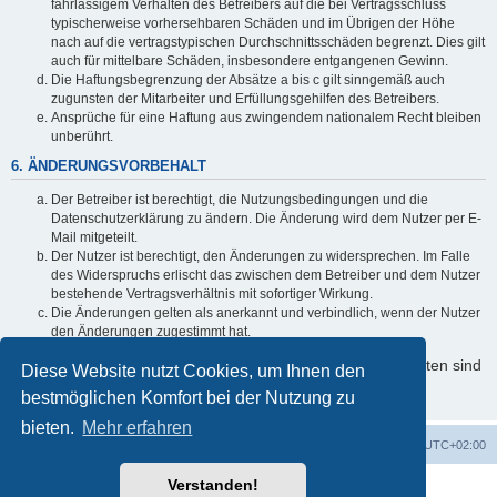
fahrlässigem Verhalten des Betreibers auf die bei Vertragsschluss
typischerweise vorhersehbaren Schäden und im Übrigen der Höhe
nach auf die vertragstypischen Durchschnittsschäden begrenzt. Dies gilt
auch für mittelbare Schäden, insbesondere entgangenen Gewinn.
Die Haftungsbegrenzung der Absätze a bis c gilt sinngemäß auch
zugunsten der Mitarbeiter und Erfüllungsgehilfen des Betreibers.
Ansprüche für eine Haftung aus zwingendem nationalem Recht bleiben
unberührt.
6. ÄNDERUNGSVORBEHALT
Der Betreiber ist berechtigt, die Nutzungsbedingungen und die
Datenschutzerklärung zu ändern. Die Änderung wird dem Nutzer per E-
Mail mitgeteilt.
Der Nutzer ist berechtigt, den Änderungen zu widersprechen. Im Falle
des Widerspruchs erlischt das zwischen dem Betreiber und dem Nutzer
bestehende Vertragsverhältnis mit sofortiger Wirkung.
Die Änderungen gelten als anerkannt und verbindlich, wenn der Nutzer
den Änderungen zugestimmt hat.
Informationen über den Umgang mit Ihren persönlichen Daten sind
Diese Website nutzt Cookies, um Ihnen den
in der Datenschutzerklärung enthalten.
bestmöglichen Komfort bei der Nutzung zu
bieten.
Mehr erfahren
Foren-Übersicht
Alle Cookies löschen
Alle Zeiten sind
UTC+02:00
Verstanden!
Powered by
phpBB
® Forum Software © phpBB Limited