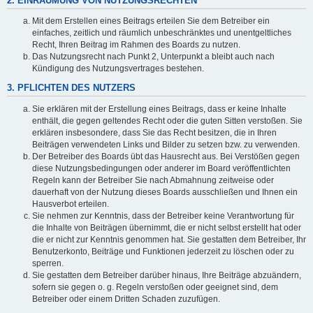
2. EINRÄUMUNG VON NUTZUNGSRECHTEN
Mit dem Erstellen eines Beitrags erteilen Sie dem Betreiber ein
einfaches, zeitlich und räumlich unbeschränktes und unentgeltliches
Recht, Ihren Beitrag im Rahmen des Boards zu nutzen.
Das Nutzungsrecht nach Punkt 2, Unterpunkt a bleibt auch nach
Kündigung des Nutzungsvertrages bestehen.
3. PFLICHTEN DES NUTZERS
Sie erklären mit der Erstellung eines Beitrags, dass er keine Inhalte
enthält, die gegen geltendes Recht oder die guten Sitten verstoßen. Sie
erklären insbesondere, dass Sie das Recht besitzen, die in Ihren
Beiträgen verwendeten Links und Bilder zu setzen bzw. zu verwenden.
Der Betreiber des Boards übt das Hausrecht aus. Bei Verstößen gegen
diese Nutzungsbedingungen oder anderer im Board veröffentlichten
Regeln kann der Betreiber Sie nach Abmahnung zeitweise oder
dauerhaft von der Nutzung dieses Boards ausschließen und Ihnen ein
Hausverbot erteilen.
Sie nehmen zur Kenntnis, dass der Betreiber keine Verantwortung für
die Inhalte von Beiträgen übernimmt, die er nicht selbst erstellt hat oder
die er nicht zur Kenntnis genommen hat. Sie gestatten dem Betreiber, Ihr
Benutzerkonto, Beiträge und Funktionen jederzeit zu löschen oder zu
sperren.
Sie gestatten dem Betreiber darüber hinaus, Ihre Beiträge abzuändern,
sofern sie gegen o. g. Regeln verstoßen oder geeignet sind, dem
Betreiber oder einem Dritten Schaden zuzufügen.