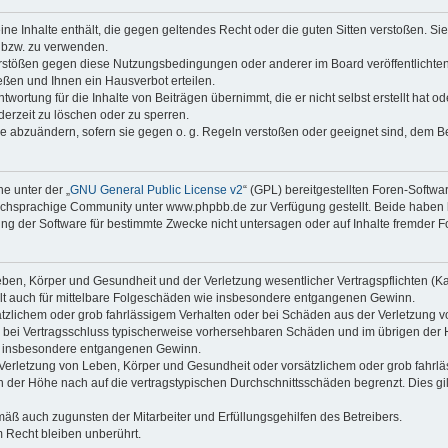
keine Inhalte enthält, die gegen geltendes Recht oder die guten Sitten verstoßen. Si
n bzw. zu verwenden.
erstößen gegen diese Nutzungsbedingungen oder anderer im Board veröffentlicht
ßen und Ihnen ein Hausverbot erteilen.
wortung für die Inhalte von Beiträgen übernimmt, die er nicht selbst erstellt hat 
derzeit zu löschen oder zu sperren.
äge abzuändern, sofern sie gegen o. g. Regeln verstoßen oder geeignet sind, dem 
e unter der „
GNU General Public License v2
“ (GPL) bereitgestellten Foren-Soft
chsprachige Community unter www.phpbb.de zur Verfügung gestellt. Beide haben ke
g der Software für bestimmte Zwecke nicht untersagen oder auf Inhalte fremder F
ben, Körper und Gesundheit und der Verletzung wesentlicher Vertragspflichten (Kard
gilt auch für mittelbare Folgeschäden wie insbesondere entgangenen Gewinn.
ätzlichem oder grob fahrlässigem Verhalten oder bei Schäden aus der Verletzung 
 die bei Vertragsschluss typischerweise vorhersehbaren Schäden und im übrigen de
wie insbesondere entgangenen Gewinn.
erletzung von Leben, Körper und Gesundheit oder vorsätzlichem oder grob fahrläs
der Höhe nach auf die vertragstypischen Durchschnittsschäden begrenzt. Dies gi
mäß auch zugunsten der Mitarbeiter und Erfüllungsgehilfen des Betreibers.
 Recht bleiben unberührt.