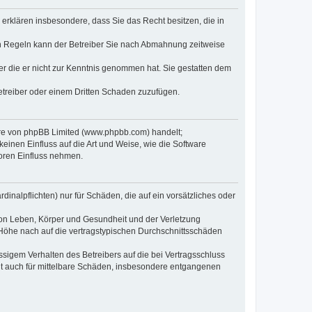
e erklären insbesondere, dass Sie das Recht besitzen, die in
en Regeln kann der Betreiber Sie nach Abmahnung zeitweise
oder die er nicht zur Kenntnis genommen hat. Sie gestatten dem
Betreiber oder einem Dritten Schaden zuzufügen.
ware von phpBB Limited (www.phpbb.com) handelt;
inen Einfluss auf die Art und Weise, wie die Software
oren Einfluss nehmen.
inalpflichten) nur für Schäden, die auf ein vorsätzliches oder
von Leben, Körper und Gesundheit und der Verletzung
r Höhe nach auf die vertragstypischen Durchschnittsschäden
sigem Verhalten des Betreibers auf die bei Vertragsschluss
lt auch für mittelbare Schäden, insbesondere entgangenen