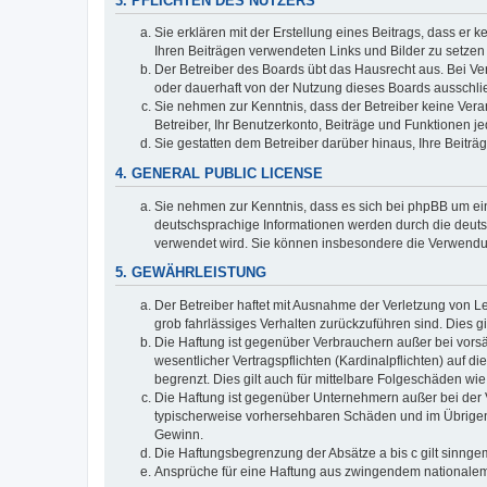
3. PFLICHTEN DES NUTZERS
Sie erklären mit der Erstellung eines Beitrags, dass er 
Ihren Beiträgen verwendeten Links und Bilder zu setze
Der Betreiber des Boards übt das Hausrecht aus. Bei V
oder dauerhaft von der Nutzung dieses Boards ausschlie
Sie nehmen zur Kenntnis, dass der Betreiber keine Verant
Betreiber, Ihr Benutzerkonto, Beiträge und Funktionen je
Sie gestatten dem Betreiber darüber hinaus, Ihre Beitr
4. GENERAL PUBLIC LICENSE
Sie nehmen zur Kenntnis, dass es sich bei phpBB um ein
deutschsprachige Informationen werden durch die deuts
verwendet wird. Sie können insbesondere die Verwendun
5. GEWÄHRLEISTUNG
Der Betreiber haftet mit Ausnahme der Verletzung von Le
grob fahrlässiges Verhalten zurückzuführen sind. Dies 
Die Haftung ist gegenüber Verbrauchern außer bei vors
wesentlicher Vertragspflichten (Kardinalpflichten) auf
begrenzt. Dies gilt auch für mittelbare Folgeschäden 
Die Haftung ist gegenüber Unternehmern außer bei der V
typischerweise vorhersehbaren Schäden und im Übrigen 
Gewinn.
Die Haftungsbegrenzung der Absätze a bis c gilt sinnge
Ansprüche für eine Haftung aus zwingendem nationalem