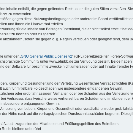
keine Inhalte enthält, die gegen geltendes Recht oder die guten Sitten verstoßen. Si
n bzw. zu verwenden.
erstößen gegen diese Nutzungsbedingungen oder anderer im Board veröffentlicht
ßen und Ihnen ein Hausverbot erteilen.
wortung für die Inhalte von Beiträgen übernimmt, die er nicht selbst erstellt hat 
derzeit zu löschen oder zu sperren.
äge abzuändern, sofern sie gegen o. g. Regeln verstoßen oder geeignet sind, dem 
e unter der „
GNU General Public License v2
“ (GPL) bereitgestellten Foren-Soft
chsprachige Community unter www.phpbb.de zur Verfügung gestellt. Beide haben ke
g der Software für bestimmte Zwecke nicht untersagen oder auf Inhalte fremder F
ben, Körper und Gesundheit und der Verletzung wesentlicher Vertragspflichten (Kard
gilt auch für mittelbare Folgeschäden wie insbesondere entgangenen Gewinn.
ätzlichem oder grob fahrlässigem Verhalten oder bei Schäden aus der Verletzung 
 die bei Vertragsschluss typischerweise vorhersehbaren Schäden und im übrigen de
wie insbesondere entgangenen Gewinn.
erletzung von Leben, Körper und Gesundheit oder vorsätzlichem oder grob fahrläs
der Höhe nach auf die vertragstypischen Durchschnittsschäden begrenzt. Dies gi
mäß auch zugunsten der Mitarbeiter und Erfüllungsgehilfen des Betreibers.
 Recht bleiben unberührt.