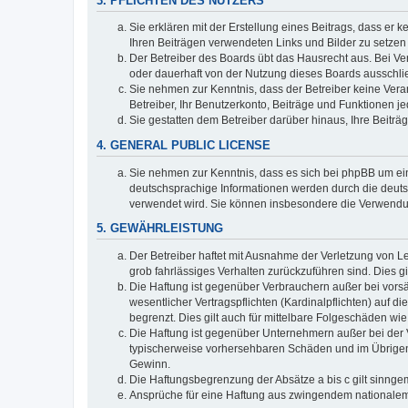
3. PFLICHTEN DES NUTZERS
Sie erklären mit der Erstellung eines Beitrags, dass er 
Ihren Beiträgen verwendeten Links und Bilder zu setze
Der Betreiber des Boards übt das Hausrecht aus. Bei V
oder dauerhaft von der Nutzung dieses Boards ausschlie
Sie nehmen zur Kenntnis, dass der Betreiber keine Verant
Betreiber, Ihr Benutzerkonto, Beiträge und Funktionen je
Sie gestatten dem Betreiber darüber hinaus, Ihre Beitr
4. GENERAL PUBLIC LICENSE
Sie nehmen zur Kenntnis, dass es sich bei phpBB um ein
deutschsprachige Informationen werden durch die deuts
verwendet wird. Sie können insbesondere die Verwendun
5. GEWÄHRLEISTUNG
Der Betreiber haftet mit Ausnahme der Verletzung von Le
grob fahrlässiges Verhalten zurückzuführen sind. Dies 
Die Haftung ist gegenüber Verbrauchern außer bei vors
wesentlicher Vertragspflichten (Kardinalpflichten) auf
begrenzt. Dies gilt auch für mittelbare Folgeschäden 
Die Haftung ist gegenüber Unternehmern außer bei der V
typischerweise vorhersehbaren Schäden und im Übrigen 
Gewinn.
Die Haftungsbegrenzung der Absätze a bis c gilt sinnge
Ansprüche für eine Haftung aus zwingendem nationalem