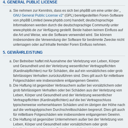
4. GENERAL PUBLIC LICENSE
Sie nehmen zur Kenntnis, dass es sich bei phpBB um eine unter der „
GNU General Public License v2
“ (GPL) bereitgestellten Foren-Software
von phpBB Limited (www.phpbb.com) handelt; deutschsprachige
Informationen werden durch die deutschsprachige Community unter
www.phpbb.de zur Verfügung gestellt. Beide haben keinen Einfluss auf
die Art und Weise, wie die Software verwendet wird. Sie können
insbesondere die Verwendung der Software für bestimmte Zwecke nicht
untersagen oder auf Inhalte fremder Foren Einfluss nehmen.
5. GEWÄHRLEISTUNG
Der Betreiber haftet mit Ausnahme der Verletzung von Leben, Körper
und Gesundheit und der Verletzung wesentlicher Vertragspflichten
(Kardinalpflichten) nur für Schäden, die auf ein vorsätzliches oder grob
fahrlässiges Verhalten zurückzuführen sind. Dies gilt auch für mittelbare
Folgeschäden wie insbesondere entgangenen Gewinn.
Die Haftung ist gegenüber Verbrauchern außer bei vorsätzlichem oder
grob fahrlässigem Verhalten oder bei Schäden aus der Verletzung von
Leben, Körper und Gesundheit und der Verletzung wesentlicher
Vertragspflichten (Kardinalpflichten) auf die bei Vertragsschluss
typischerweise vorhersehbaren Schäden und im übrigen der Höhe nach
auf die vertragstypischen Durchschnittsschäden begrenzt. Dies gilt auch
für mittelbare Folgeschäden wie insbesondere entgangenen Gewinn.
Die Haftung ist gegenüber Unternehmern außer bei der Verletzung von
Leben, Körper und Gesundheit oder vorsätzlichem oder grob