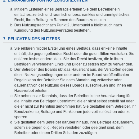
2. EINRÄUMUNG VON NUTZUNGSRECHTEN
Mit dem Erstellen eines Beitrags erteilen Sie dem Betreiber ein
einfaches, zeitlich und räumlich unbeschränktes und unentgeltliches
Recht, Ihren Beitrag im Rahmen des Boards zu nutzen.
Das Nutzungsrecht nach Punkt 2, Unterpunkt a bleibt auch nach
Kündigung des Nutzungsvertrages bestehen.
3. PFLICHTEN DES NUTZERS
Sie erklären mit der Erstellung eines Beitrags, dass er keine Inhalte
enthält, die gegen geltendes Recht oder die guten Sitten verstoßen. Sie
erklären insbesondere, dass Sie das Recht besitzen, die in Ihren
Beiträgen verwendeten Links und Bilder zu setzen bzw. zu verwenden.
Der Betreiber des Boards übt das Hausrecht aus. Bei Verstößen gegen
diese Nutzungsbedingungen oder anderer im Board veröffentlichten
Regeln kann der Betreiber Sie nach Abmahnung zeitweise oder
dauerhaft von der Nutzung dieses Boards ausschließen und Ihnen ein
Hausverbot erteilen.
Sie nehmen zur Kenntnis, dass der Betreiber keine Verantwortung für
die Inhalte von Beiträgen übernimmt, die er nicht selbst erstellt hat oder
die er nicht zur Kenntnis genommen hat. Sie gestatten dem Betreiber, Ihr
Benutzerkonto, Beiträge und Funktionen jederzeit zu löschen oder zu
sperren.
Sie gestatten dem Betreiber darüber hinaus, Ihre Beiträge abzuändern,
sofern sie gegen o. g. Regeln verstoßen oder geeignet sind, dem
Betreiber oder einem Dritten Schaden zuzufügen.