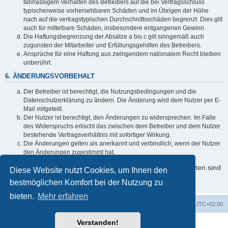
fahrlässigem Verhalten des Betreibers auf die bei Vertragsschluss
typischerweise vorhersehbaren Schäden und im Übrigen der Höhe
nach auf die vertragstypischen Durchschnittsschäden begrenzt. Dies gilt
auch für mittelbare Schäden, insbesondere entgangenen Gewinn.
Die Haftungsbegrenzung der Absätze a bis c gilt sinngemäß auch
zugunsten der Mitarbeiter und Erfüllungsgehilfen des Betreibers.
Ansprüche für eine Haftung aus zwingendem nationalem Recht bleiben
unberührt.
6. ÄNDERUNGSVORBEHALT
Der Betreiber ist berechtigt, die Nutzungsbedingungen und die
Datenschutzerklärung zu ändern. Die Änderung wird dem Nutzer per E-
Mail mitgeteilt.
Der Nutzer ist berechtigt, den Änderungen zu widersprechen. Im Falle
des Widerspruchs erlischt das zwischen dem Betreiber und dem Nutzer
bestehende Vertragsverhältnis mit sofortiger Wirkung.
Die Änderungen gelten als anerkannt und verbindlich, wenn der Nutzer
den Änderungen zugestimmt hat.
Informationen über den Umgang mit Ihren persönlichen Daten sind
Diese Website nutzt Cookies, um Ihnen den
in der Datenschutzerklärung enthalten.
bestmöglichen Komfort bei der Nutzung zu
bieten.
Mehr erfahren
Foren-Übersicht
Alle Cookies löschen
Alle Zeiten sind
UTC+02:00
Verstanden!
Powered by
phpBB
® Forum Software © phpBB Limited