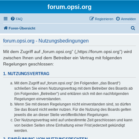
forum.opsi.org
FAQ
Registrieren
Anmelden
S
Foren-Übersicht
u
forum.opsi.org - Nutzungsbedingungen
c
h
Mit dem Zugriff auf „forum.opsi.org“ („https://forum.opsi.org“) wird
zwischen Ihnen und dem Betreiber ein Vertrag mit folgenden
e
Regelungen geschlossen:
1. NUTZUNGSVERTRAG
Mit dem Zugriff auf „forum.opsi.org“ (im Folgenden „das Board“)
schließen Sie einen Nutzungsvertrag mit dem Betreiber des Boards ab
(im Folgenden „Betreiber“) und erklären sich mit den nachfolgenden
Regelungen einverstanden.
Wenn Sie mit diesen Regelungen nicht einverstanden sind, so dürfen
Sie das Board nicht weiter nutzen. Für die Nutzung des Boards gelten
jeweils die an dieser Stelle veröffentlichten Regelungen.
Der Nutzungsvertrag wird auf unbestimmte Zeit geschlossen und kann
von beiden Seiten ohne Einhaltung einer Frist jederzeit gekündigt
werden.