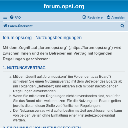
forum.opsi.org
FAQ
Registrieren
Anmelden
S
Foren-Übersicht
u
forum.opsi.org - Nutzungsbedingungen
c
h
Mit dem Zugriff auf „forum.opsi.org“ („https://forum.opsi.org“) wird
zwischen Ihnen und dem Betreiber ein Vertrag mit folgenden
e
Regelungen geschlossen:
1. NUTZUNGSVERTRAG
Mit dem Zugriff auf „forum.opsi.org“ (im Folgenden „das Board“)
schließen Sie einen Nutzungsvertrag mit dem Betreiber des Boards ab
(im Folgenden „Betreiber“) und erklären sich mit den nachfolgenden
Regelungen einverstanden.
Wenn Sie mit diesen Regelungen nicht einverstanden sind, so dürfen
Sie das Board nicht weiter nutzen. Für die Nutzung des Boards gelten
jeweils die an dieser Stelle veröffentlichten Regelungen.
Der Nutzungsvertrag wird auf unbestimmte Zeit geschlossen und kann
von beiden Seiten ohne Einhaltung einer Frist jederzeit gekündigt
werden.