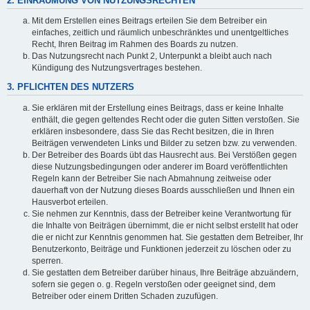
2. EINRÄUMUNG VON NUTZUNGSRECHTEN
Mit dem Erstellen eines Beitrags erteilen Sie dem Betreiber ein
einfaches, zeitlich und räumlich unbeschränktes und unentgeltliches
Recht, Ihren Beitrag im Rahmen des Boards zu nutzen.
Das Nutzungsrecht nach Punkt 2, Unterpunkt a bleibt auch nach
Kündigung des Nutzungsvertrages bestehen.
3. PFLICHTEN DES NUTZERS
Sie erklären mit der Erstellung eines Beitrags, dass er keine Inhalte
enthält, die gegen geltendes Recht oder die guten Sitten verstoßen. Sie
erklären insbesondere, dass Sie das Recht besitzen, die in Ihren
Beiträgen verwendeten Links und Bilder zu setzen bzw. zu verwenden.
Der Betreiber des Boards übt das Hausrecht aus. Bei Verstößen gegen
diese Nutzungsbedingungen oder anderer im Board veröffentlichten
Regeln kann der Betreiber Sie nach Abmahnung zeitweise oder
dauerhaft von der Nutzung dieses Boards ausschließen und Ihnen ein
Hausverbot erteilen.
Sie nehmen zur Kenntnis, dass der Betreiber keine Verantwortung für
die Inhalte von Beiträgen übernimmt, die er nicht selbst erstellt hat oder
die er nicht zur Kenntnis genommen hat. Sie gestatten dem Betreiber, Ihr
Benutzerkonto, Beiträge und Funktionen jederzeit zu löschen oder zu
sperren.
Sie gestatten dem Betreiber darüber hinaus, Ihre Beiträge abzuändern,
sofern sie gegen o. g. Regeln verstoßen oder geeignet sind, dem
Betreiber oder einem Dritten Schaden zuzufügen.