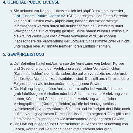
4. GENERAL PUBLIC LICENSE
Sie nehmen zur Kenntnis, dass es sich bei phpBB um eine unter der „
GNU General Public License v2
“ (GPL) bereitgestellten Foren-Software
von phpBB Limited (www.phpbb.com) handelt; deutschsprachige
Informationen werden durch die deutschsprachige Community unter
www.phpbb.de zur Verfügung gestellt. Beide haben keinen Einfluss auf
die Art und Weise, wie die Software verwendet wird. Sie können
insbesondere die Verwendung der Software für bestimmte Zwecke nicht
untersagen oder auf Inhalte fremder Foren Einfluss nehmen.
5. GEWÄHRLEISTUNG
Der Betreiber haftet mit Ausnahme der Verletzung von Leben, Körper
und Gesundheit und der Verletzung wesentlicher Vertragspflichten
(Kardinalpflichten) nur für Schäden, die auf ein vorsätzliches oder grob
fahrlässiges Verhalten zurückzuführen sind. Dies gilt auch für mittelbare
Folgeschäden wie insbesondere entgangenen Gewinn.
Die Haftung ist gegenüber Verbrauchern außer bei vorsätzlichem oder
grob fahrlässigem Verhalten oder bei Schäden aus der Verletzung von
Leben, Körper und Gesundheit und der Verletzung wesentlicher
Vertragspflichten (Kardinalpflichten) auf die bei Vertragsschluss
typischerweise vorhersehbaren Schäden und im übrigen der Höhe nach
auf die vertragstypischen Durchschnittsschäden begrenzt. Dies gilt auch
für mittelbare Folgeschäden wie insbesondere entgangenen Gewinn.
Die Haftung ist gegenüber Unternehmern außer bei der Verletzung von
Leben, Körper und Gesundheit oder vorsätzlichem oder grob