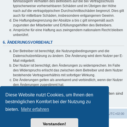
fahrlässigem Verhalten des Betreibers auf die bei Vertragsschluss
typischerweise vorhersehbaren Schäden und im Übrigen der Höhe
nach auf die vertragstypischen Durchschnittsschäden begrenzt. Dies gilt
auch für mittelbare Schäden, insbesondere entgangenen Gewinn.
Die Haftungsbegrenzung der Absätze a bis c gilt sinngemäß auch
zugunsten der Mitarbeiter und Erfüllungsgehilfen des Betreibers.
Ansprüche für eine Haftung aus zwingendem nationalem Recht bleiben
unberührt.
6. ÄNDERUNGSVORBEHALT
Der Betreiber ist berechtigt, die Nutzungsbedingungen und die
Datenschutzerklärung zu ändern. Die Änderung wird dem Nutzer per E-
Mail mitgeteilt.
Der Nutzer ist berechtigt, den Änderungen zu widersprechen. Im Falle
des Widerspruchs erlischt das zwischen dem Betreiber und dem Nutzer
bestehende Vertragsverhältnis mit sofortiger Wirkung.
Die Änderungen gelten als anerkannt und verbindlich, wenn der Nutzer
den Änderungen zugestimmt hat.
Informationen über den Umgang mit Ihren persönlichen Daten sind
Diese Website nutzt Cookies, um Ihnen den
in der Datenschutzerklärung enthalten.
bestmöglichen Komfort bei der Nutzung zu
bieten.
Mehr erfahren
Foren-Übersicht
Alle Cookies löschen
Alle Zeiten sind
UTC+02:00
Verstanden!
Powered by
phpBB
® Forum Software © phpBB Limited