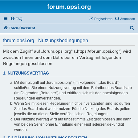
forum.opsi.org
FAQ
Registrieren
Anmelden
S
Foren-Übersicht
u
forum.opsi.org - Nutzungsbedingungen
c
h
Mit dem Zugriff auf „forum.opsi.org“ („https://forum.opsi.org“) wird
zwischen Ihnen und dem Betreiber ein Vertrag mit folgenden
e
Regelungen geschlossen:
1. NUTZUNGSVERTRAG
Mit dem Zugriff auf „forum.opsi.org“ (im Folgenden „das Board“)
schließen Sie einen Nutzungsvertrag mit dem Betreiber des Boards ab
(im Folgenden „Betreiber“) und erklären sich mit den nachfolgenden
Regelungen einverstanden.
Wenn Sie mit diesen Regelungen nicht einverstanden sind, so dürfen
Sie das Board nicht weiter nutzen. Für die Nutzung des Boards gelten
jeweils die an dieser Stelle veröffentlichten Regelungen.
Der Nutzungsvertrag wird auf unbestimmte Zeit geschlossen und kann
von beiden Seiten ohne Einhaltung einer Frist jederzeit gekündigt
werden.