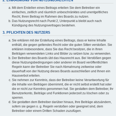
2. EINRÄUMUNG VON NUTZUNGSRECHTEN
Mit dem Erstellen eines Beitrags erteilen Sie dem Betreiber ein
einfaches, zeitlich und räumlich unbeschränktes und unentgeltliches
Recht, Ihren Beitrag im Rahmen des Boards zu nutzen.
Das Nutzungsrecht nach Punkt 2, Unterpunkt a bleibt auch nach
Kündigung des Nutzungsvertrages bestehen.
3. PFLICHTEN DES NUTZERS
Sie erklären mit der Erstellung eines Beitrags, dass er keine Inhalte
enthält, die gegen geltendes Recht oder die guten Sitten verstoßen. Sie
erklären insbesondere, dass Sie das Recht besitzen, die in Ihren
Beiträgen verwendeten Links und Bilder zu setzen bzw. zu verwenden.
Der Betreiber des Boards übt das Hausrecht aus. Bei Verstößen gegen
diese Nutzungsbedingungen oder anderer im Board veröffentlichten
Regeln kann der Betreiber Sie nach Abmahnung zeitweise oder
dauerhaft von der Nutzung dieses Boards ausschließen und Ihnen ein
Hausverbot erteilen.
Sie nehmen zur Kenntnis, dass der Betreiber keine Verantwortung für
die Inhalte von Beiträgen übernimmt, die er nicht selbst erstellt hat oder
die er nicht zur Kenntnis genommen hat. Sie gestatten dem Betreiber, Ihr
Benutzerkonto, Beiträge und Funktionen jederzeit zu löschen oder zu
sperren.
Sie gestatten dem Betreiber darüber hinaus, Ihre Beiträge abzuändern,
sofern sie gegen o. g. Regeln verstoßen oder geeignet sind, dem
Betreiber oder einem Dritten Schaden zuzufügen.