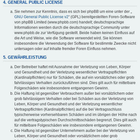
4. GENERAL PUBLIC LICENSE
Sie nehmen zur Kenntnis, dass es sich bei phpBB um eine unter der „
GNU General Public License v2
“ (GPL) bereitgestellten Foren-Software
von phpBB Limited (www.phpbb.com) handelt; deutschsprachige
Informationen werden durch die deutschsprachige Community unter
www.phpbb.de zur Verfügung gestellt. Beide haben keinen Einfluss auf
die Art und Weise, wie die Software verwendet wird. Sie können
insbesondere die Verwendung der Software für bestimmte Zwecke nicht
untersagen oder auf Inhalte fremder Foren Einfluss nehmen.
5. GEWÄHRLEISTUNG
Der Betreiber haftet mit Ausnahme der Verletzung von Leben, Körper
und Gesundheit und der Verletzung wesentlicher Vertragspflichten
(Kardinalpflichten) nur für Schäden, die auf ein vorsätzliches oder grob
fahrlässiges Verhalten zurückzuführen sind. Dies gilt auch für mittelbare
Folgeschäden wie insbesondere entgangenen Gewinn.
Die Haftung ist gegenüber Verbrauchern außer bei vorsätzlichem oder
grob fahrlässigem Verhalten oder bei Schäden aus der Verletzung von
Leben, Körper und Gesundheit und der Verletzung wesentlicher
Vertragspflichten (Kardinalpflichten) auf die bei Vertragsschluss
typischerweise vorhersehbaren Schäden und im übrigen der Höhe nach
auf die vertragstypischen Durchschnittsschäden begrenzt. Dies gilt auch
für mittelbare Folgeschäden wie insbesondere entgangenen Gewinn.
Die Haftung ist gegenüber Unternehmern außer bei der Verletzung von
Leben, Körper und Gesundheit oder vorsätzlichem oder grob