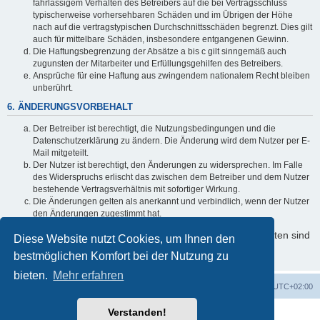
fahrlässigem Verhalten des Betreibers auf die bei Vertragsschluss
typischerweise vorhersehbaren Schäden und im Übrigen der Höhe
nach auf die vertragstypischen Durchschnittsschäden begrenzt. Dies gilt
auch für mittelbare Schäden, insbesondere entgangenen Gewinn.
Die Haftungsbegrenzung der Absätze a bis c gilt sinngemäß auch
zugunsten der Mitarbeiter und Erfüllungsgehilfen des Betreibers.
Ansprüche für eine Haftung aus zwingendem nationalem Recht bleiben
unberührt.
6. ÄNDERUNGSVORBEHALT
Der Betreiber ist berechtigt, die Nutzungsbedingungen und die
Datenschutzerklärung zu ändern. Die Änderung wird dem Nutzer per E-
Mail mitgeteilt.
Der Nutzer ist berechtigt, den Änderungen zu widersprechen. Im Falle
des Widerspruchs erlischt das zwischen dem Betreiber und dem Nutzer
bestehende Vertragsverhältnis mit sofortiger Wirkung.
Die Änderungen gelten als anerkannt und verbindlich, wenn der Nutzer
den Änderungen zugestimmt hat.
Informationen über den Umgang mit Ihren persönlichen Daten sind
Diese Website nutzt Cookies, um Ihnen den
in der Datenschutzerklärung enthalten.
bestmöglichen Komfort bei der Nutzung zu
bieten.
Mehr erfahren
Foren-Übersicht
Alle Cookies löschen
Alle Zeiten sind
UTC+02:00
Verstanden!
Powered by
phpBB
® Forum Software © phpBB Limited