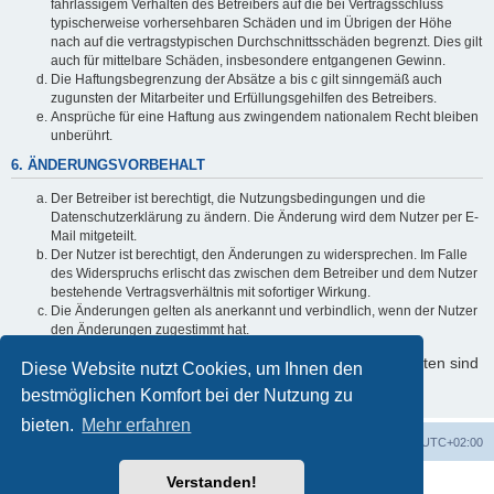
fahrlässigem Verhalten des Betreibers auf die bei Vertragsschluss
typischerweise vorhersehbaren Schäden und im Übrigen der Höhe
nach auf die vertragstypischen Durchschnittsschäden begrenzt. Dies gilt
auch für mittelbare Schäden, insbesondere entgangenen Gewinn.
Die Haftungsbegrenzung der Absätze a bis c gilt sinngemäß auch
zugunsten der Mitarbeiter und Erfüllungsgehilfen des Betreibers.
Ansprüche für eine Haftung aus zwingendem nationalem Recht bleiben
unberührt.
6. ÄNDERUNGSVORBEHALT
Der Betreiber ist berechtigt, die Nutzungsbedingungen und die
Datenschutzerklärung zu ändern. Die Änderung wird dem Nutzer per E-
Mail mitgeteilt.
Der Nutzer ist berechtigt, den Änderungen zu widersprechen. Im Falle
des Widerspruchs erlischt das zwischen dem Betreiber und dem Nutzer
bestehende Vertragsverhältnis mit sofortiger Wirkung.
Die Änderungen gelten als anerkannt und verbindlich, wenn der Nutzer
den Änderungen zugestimmt hat.
Informationen über den Umgang mit Ihren persönlichen Daten sind
Diese Website nutzt Cookies, um Ihnen den
in der Datenschutzerklärung enthalten.
bestmöglichen Komfort bei der Nutzung zu
bieten.
Mehr erfahren
Foren-Übersicht
Alle Cookies löschen
Alle Zeiten sind
UTC+02:00
Verstanden!
Powered by
phpBB
® Forum Software © phpBB Limited