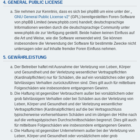
4. GENERAL PUBLIC LICENSE
Sie nehmen zur Kenntnis, dass es sich bei phpBB um eine unter der „
GNU General Public License v2
“ (GPL) bereitgestellten Foren-Software
von phpBB Limited (www.phpbb.com) handelt; deutschsprachige
Informationen werden durch die deutschsprachige Community unter
www.phpbb.de zur Verfügung gestellt. Beide haben keinen Einfluss auf
die Art und Weise, wie die Software verwendet wird. Sie können
insbesondere die Verwendung der Software für bestimmte Zwecke nicht
untersagen oder auf Inhalte fremder Foren Einfluss nehmen.
5. GEWÄHRLEISTUNG
Der Betreiber haftet mit Ausnahme der Verletzung von Leben, Körper
und Gesundheit und der Verletzung wesentlicher Vertragspflichten
(Kardinalpflichten) nur für Schäden, die auf ein vorsätzliches oder grob
fahrlässiges Verhalten zurückzuführen sind. Dies gilt auch für mittelbare
Folgeschäden wie insbesondere entgangenen Gewinn.
Die Haftung ist gegenüber Verbrauchern außer bei vorsätzlichem oder
grob fahrlässigem Verhalten oder bei Schäden aus der Verletzung von
Leben, Körper und Gesundheit und der Verletzung wesentlicher
Vertragspflichten (Kardinalpflichten) auf die bei Vertragsschluss
typischerweise vorhersehbaren Schäden und im übrigen der Höhe nach
auf die vertragstypischen Durchschnittsschäden begrenzt. Dies gilt auch
für mittelbare Folgeschäden wie insbesondere entgangenen Gewinn.
Die Haftung ist gegenüber Unternehmern außer bei der Verletzung von
Leben, Körper und Gesundheit oder vorsätzlichem oder grob