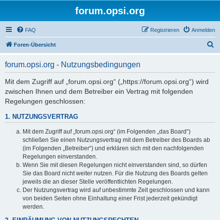
forum.opsi.org
FAQ
Registrieren
Anmelden
S
Foren-Übersicht
u
forum.opsi.org - Nutzungsbedingungen
c
h
Mit dem Zugriff auf „forum.opsi.org“ („https://forum.opsi.org“) wird
zwischen Ihnen und dem Betreiber ein Vertrag mit folgenden
e
Regelungen geschlossen:
1. NUTZUNGSVERTRAG
Mit dem Zugriff auf „forum.opsi.org“ (im Folgenden „das Board“)
schließen Sie einen Nutzungsvertrag mit dem Betreiber des Boards ab
(im Folgenden „Betreiber“) und erklären sich mit den nachfolgenden
Regelungen einverstanden.
Wenn Sie mit diesen Regelungen nicht einverstanden sind, so dürfen
Sie das Board nicht weiter nutzen. Für die Nutzung des Boards gelten
jeweils die an dieser Stelle veröffentlichten Regelungen.
Der Nutzungsvertrag wird auf unbestimmte Zeit geschlossen und kann
von beiden Seiten ohne Einhaltung einer Frist jederzeit gekündigt
werden.