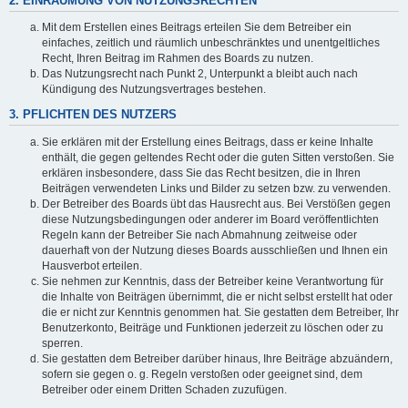
2. EINRÄUMUNG VON NUTZUNGSRECHTEN
Mit dem Erstellen eines Beitrags erteilen Sie dem Betreiber ein
einfaches, zeitlich und räumlich unbeschränktes und unentgeltliches
Recht, Ihren Beitrag im Rahmen des Boards zu nutzen.
Das Nutzungsrecht nach Punkt 2, Unterpunkt a bleibt auch nach
Kündigung des Nutzungsvertrages bestehen.
3. PFLICHTEN DES NUTZERS
Sie erklären mit der Erstellung eines Beitrags, dass er keine Inhalte
enthält, die gegen geltendes Recht oder die guten Sitten verstoßen. Sie
erklären insbesondere, dass Sie das Recht besitzen, die in Ihren
Beiträgen verwendeten Links und Bilder zu setzen bzw. zu verwenden.
Der Betreiber des Boards übt das Hausrecht aus. Bei Verstößen gegen
diese Nutzungsbedingungen oder anderer im Board veröffentlichten
Regeln kann der Betreiber Sie nach Abmahnung zeitweise oder
dauerhaft von der Nutzung dieses Boards ausschließen und Ihnen ein
Hausverbot erteilen.
Sie nehmen zur Kenntnis, dass der Betreiber keine Verantwortung für
die Inhalte von Beiträgen übernimmt, die er nicht selbst erstellt hat oder
die er nicht zur Kenntnis genommen hat. Sie gestatten dem Betreiber, Ihr
Benutzerkonto, Beiträge und Funktionen jederzeit zu löschen oder zu
sperren.
Sie gestatten dem Betreiber darüber hinaus, Ihre Beiträge abzuändern,
sofern sie gegen o. g. Regeln verstoßen oder geeignet sind, dem
Betreiber oder einem Dritten Schaden zuzufügen.