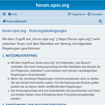
forum.opsi.org
FAQ
Registrieren
Anmelden
S
Foren-Übersicht
u
forum.opsi.org - Nutzungsbedingungen
c
h
Mit dem Zugriff auf „forum.opsi.org“ („https://forum.opsi.org“) wird
zwischen Ihnen und dem Betreiber ein Vertrag mit folgenden
e
Regelungen geschlossen:
1. NUTZUNGSVERTRAG
Mit dem Zugriff auf „forum.opsi.org“ (im Folgenden „das Board“)
schließen Sie einen Nutzungsvertrag mit dem Betreiber des Boards ab
(im Folgenden „Betreiber“) und erklären sich mit den nachfolgenden
Regelungen einverstanden.
Wenn Sie mit diesen Regelungen nicht einverstanden sind, so dürfen
Sie das Board nicht weiter nutzen. Für die Nutzung des Boards gelten
jeweils die an dieser Stelle veröffentlichten Regelungen.
Der Nutzungsvertrag wird auf unbestimmte Zeit geschlossen und kann
von beiden Seiten ohne Einhaltung einer Frist jederzeit gekündigt
werden.