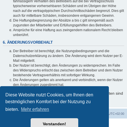
fahrlässigem Verhalten des Betreibers auf die bei Vertragsschluss
typischerweise vorhersehbaren Schäden und im Übrigen der Höhe
nach auf die vertragstypischen Durchschnittsschäden begrenzt. Dies gilt
auch für mittelbare Schäden, insbesondere entgangenen Gewinn.
Die Haftungsbegrenzung der Absätze a bis c gilt sinngemäß auch
zugunsten der Mitarbeiter und Erfüllungsgehilfen des Betreibers.
Ansprüche für eine Haftung aus zwingendem nationalem Recht bleiben
unberührt.
6. ÄNDERUNGSVORBEHALT
Der Betreiber ist berechtigt, die Nutzungsbedingungen und die
Datenschutzerklärung zu ändern. Die Änderung wird dem Nutzer per E-
Mail mitgeteilt.
Der Nutzer ist berechtigt, den Änderungen zu widersprechen. Im Falle
des Widerspruchs erlischt das zwischen dem Betreiber und dem Nutzer
bestehende Vertragsverhältnis mit sofortiger Wirkung.
Die Änderungen gelten als anerkannt und verbindlich, wenn der Nutzer
den Änderungen zugestimmt hat.
Informationen über den Umgang mit Ihren persönlichen Daten sind
Diese Website nutzt Cookies, um Ihnen den
in der Datenschutzerklärung enthalten.
bestmöglichen Komfort bei der Nutzung zu
bieten.
Mehr erfahren
Foren-Übersicht
Alle Cookies löschen
Alle Zeiten sind
UTC+02:00
Verstanden!
Powered by
phpBB
® Forum Software © phpBB Limited