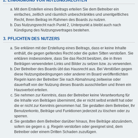
2. EINRÄUMUNG VON NUTZUNGSRECHTEN
Mit dem Erstellen eines Beitrags erteilen Sie dem Betreiber ein
einfaches, zeitlich und räumlich unbeschränktes und unentgeltliches
Recht, Ihren Beitrag im Rahmen des Boards zu nutzen.
Das Nutzungsrecht nach Punkt 2, Unterpunkt a bleibt auch nach
Kündigung des Nutzungsvertrages bestehen.
3. PFLICHTEN DES NUTZERS
Sie erklären mit der Erstellung eines Beitrags, dass er keine Inhalte
enthält, die gegen geltendes Recht oder die guten Sitten verstoßen. Sie
erklären insbesondere, dass Sie das Recht besitzen, die in Ihren
Beiträgen verwendeten Links und Bilder zu setzen bzw. zu verwenden.
Der Betreiber des Boards übt das Hausrecht aus. Bei Verstößen gegen
diese Nutzungsbedingungen oder anderer im Board veröffentlichten
Regeln kann der Betreiber Sie nach Abmahnung zeitweise oder
dauerhaft von der Nutzung dieses Boards ausschließen und Ihnen ein
Hausverbot erteilen.
Sie nehmen zur Kenntnis, dass der Betreiber keine Verantwortung für
die Inhalte von Beiträgen übernimmt, die er nicht selbst erstellt hat oder
die er nicht zur Kenntnis genommen hat. Sie gestatten dem Betreiber, Ihr
Benutzerkonto, Beiträge und Funktionen jederzeit zu löschen oder zu
sperren.
Sie gestatten dem Betreiber darüber hinaus, Ihre Beiträge abzuändern,
sofern sie gegen o. g. Regeln verstoßen oder geeignet sind, dem
Betreiber oder einem Dritten Schaden zuzufügen.