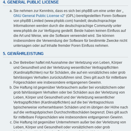
4. GENERAL PUBLIC LICENSE
Sie nehmen zur Kenntnis, dass es sich bei phpBB um eine unter der „
GNU General Public License v2
“ (GPL) bereitgestellten Foren-Software
von phpBB Limited (www.phpbb.com) handelt; deutschsprachige
Informationen werden durch die deutschsprachige Community unter
www.phpbb.de zur Verfügung gestellt. Beide haben keinen Einfluss auf
die Art und Weise, wie die Software verwendet wird. Sie können
insbesondere die Verwendung der Software für bestimmte Zwecke nicht
untersagen oder auf Inhalte fremder Foren Einfluss nehmen.
5. GEWÄHRLEISTUNG
Der Betreiber haftet mit Ausnahme der Verletzung von Leben, Körper
und Gesundheit und der Verletzung wesentlicher Vertragspflichten
(Kardinalpflichten) nur für Schäden, die auf ein vorsätzliches oder grob
fahrlässiges Verhalten zurückzuführen sind. Dies gilt auch für mittelbare
Folgeschäden wie insbesondere entgangenen Gewinn.
Die Haftung ist gegenüber Verbrauchern außer bei vorsätzlichem oder
grob fahrlässigem Verhalten oder bei Schäden aus der Verletzung von
Leben, Körper und Gesundheit und der Verletzung wesentlicher
Vertragspflichten (Kardinalpflichten) auf die bei Vertragsschluss
typischerweise vorhersehbaren Schäden und im übrigen der Höhe nach
auf die vertragstypischen Durchschnittsschäden begrenzt. Dies gilt auch
für mittelbare Folgeschäden wie insbesondere entgangenen Gewinn.
Die Haftung ist gegenüber Unternehmern außer bei der Verletzung von
Leben, Körper und Gesundheit oder vorsätzlichem oder grob