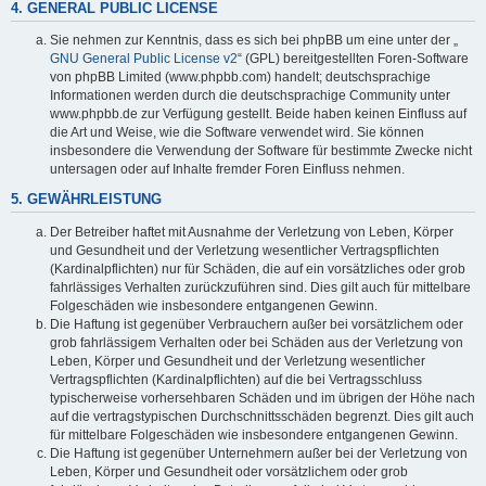
4. GENERAL PUBLIC LICENSE
Sie nehmen zur Kenntnis, dass es sich bei phpBB um eine unter der „
GNU General Public License v2
“ (GPL) bereitgestellten Foren-Software
von phpBB Limited (www.phpbb.com) handelt; deutschsprachige
Informationen werden durch die deutschsprachige Community unter
www.phpbb.de zur Verfügung gestellt. Beide haben keinen Einfluss auf
die Art und Weise, wie die Software verwendet wird. Sie können
insbesondere die Verwendung der Software für bestimmte Zwecke nicht
untersagen oder auf Inhalte fremder Foren Einfluss nehmen.
5. GEWÄHRLEISTUNG
Der Betreiber haftet mit Ausnahme der Verletzung von Leben, Körper
und Gesundheit und der Verletzung wesentlicher Vertragspflichten
(Kardinalpflichten) nur für Schäden, die auf ein vorsätzliches oder grob
fahrlässiges Verhalten zurückzuführen sind. Dies gilt auch für mittelbare
Folgeschäden wie insbesondere entgangenen Gewinn.
Die Haftung ist gegenüber Verbrauchern außer bei vorsätzlichem oder
grob fahrlässigem Verhalten oder bei Schäden aus der Verletzung von
Leben, Körper und Gesundheit und der Verletzung wesentlicher
Vertragspflichten (Kardinalpflichten) auf die bei Vertragsschluss
typischerweise vorhersehbaren Schäden und im übrigen der Höhe nach
auf die vertragstypischen Durchschnittsschäden begrenzt. Dies gilt auch
für mittelbare Folgeschäden wie insbesondere entgangenen Gewinn.
Die Haftung ist gegenüber Unternehmern außer bei der Verletzung von
Leben, Körper und Gesundheit oder vorsätzlichem oder grob