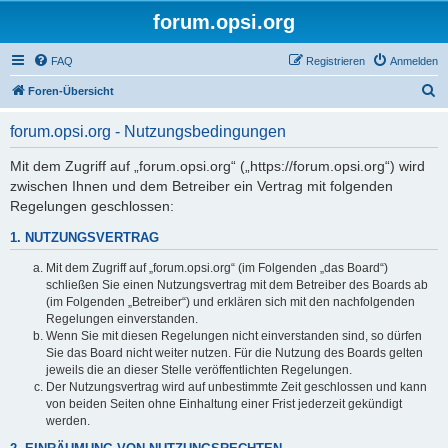
forum.opsi.org
FAQ
Registrieren
Anmelden
S
Foren-Übersicht
u
forum.opsi.org - Nutzungsbedingungen
c
h
Mit dem Zugriff auf „forum.opsi.org“ („https://forum.opsi.org“) wird
zwischen Ihnen und dem Betreiber ein Vertrag mit folgenden
e
Regelungen geschlossen:
1. NUTZUNGSVERTRAG
Mit dem Zugriff auf „forum.opsi.org“ (im Folgenden „das Board“)
schließen Sie einen Nutzungsvertrag mit dem Betreiber des Boards ab
(im Folgenden „Betreiber“) und erklären sich mit den nachfolgenden
Regelungen einverstanden.
Wenn Sie mit diesen Regelungen nicht einverstanden sind, so dürfen
Sie das Board nicht weiter nutzen. Für die Nutzung des Boards gelten
jeweils die an dieser Stelle veröffentlichten Regelungen.
Der Nutzungsvertrag wird auf unbestimmte Zeit geschlossen und kann
von beiden Seiten ohne Einhaltung einer Frist jederzeit gekündigt
werden.