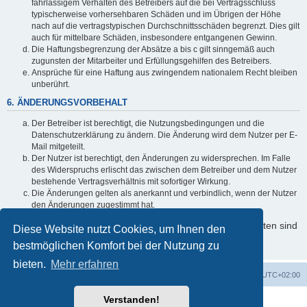
fahrlässigem Verhalten des Betreibers auf die bei Vertragsschluss
typischerweise vorhersehbaren Schäden und im Übrigen der Höhe
nach auf die vertragstypischen Durchschnittsschäden begrenzt. Dies gilt
auch für mittelbare Schäden, insbesondere entgangenen Gewinn.
Die Haftungsbegrenzung der Absätze a bis c gilt sinngemäß auch
zugunsten der Mitarbeiter und Erfüllungsgehilfen des Betreibers.
Ansprüche für eine Haftung aus zwingendem nationalem Recht bleiben
unberührt.
6. ÄNDERUNGSVORBEHALT
Der Betreiber ist berechtigt, die Nutzungsbedingungen und die
Datenschutzerklärung zu ändern. Die Änderung wird dem Nutzer per E-
Mail mitgeteilt.
Der Nutzer ist berechtigt, den Änderungen zu widersprechen. Im Falle
des Widerspruchs erlischt das zwischen dem Betreiber und dem Nutzer
bestehende Vertragsverhältnis mit sofortiger Wirkung.
Die Änderungen gelten als anerkannt und verbindlich, wenn der Nutzer
den Änderungen zugestimmt hat.
Informationen über den Umgang mit Ihren persönlichen Daten sind
Diese Website nutzt Cookies, um Ihnen den
in der Datenschutzerklärung enthalten.
bestmöglichen Komfort bei der Nutzung zu
bieten.
Mehr erfahren
Foren-Übersicht
Alle Cookies löschen
Alle Zeiten sind
UTC+02:00
Verstanden!
Powered by
phpBB
® Forum Software © phpBB Limited