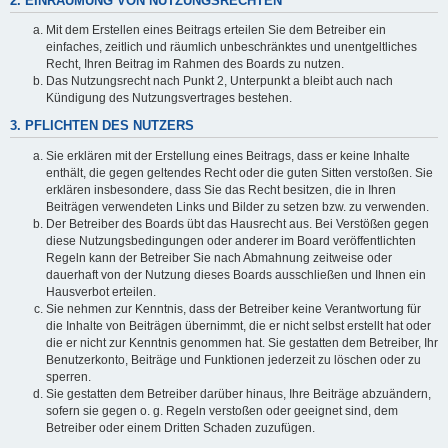
2. EINRÄUMUNG VON NUTZUNGSRECHTEN
Mit dem Erstellen eines Beitrags erteilen Sie dem Betreiber ein
einfaches, zeitlich und räumlich unbeschränktes und unentgeltliches
Recht, Ihren Beitrag im Rahmen des Boards zu nutzen.
Das Nutzungsrecht nach Punkt 2, Unterpunkt a bleibt auch nach
Kündigung des Nutzungsvertrages bestehen.
3. PFLICHTEN DES NUTZERS
Sie erklären mit der Erstellung eines Beitrags, dass er keine Inhalte
enthält, die gegen geltendes Recht oder die guten Sitten verstoßen. Sie
erklären insbesondere, dass Sie das Recht besitzen, die in Ihren
Beiträgen verwendeten Links und Bilder zu setzen bzw. zu verwenden.
Der Betreiber des Boards übt das Hausrecht aus. Bei Verstößen gegen
diese Nutzungsbedingungen oder anderer im Board veröffentlichten
Regeln kann der Betreiber Sie nach Abmahnung zeitweise oder
dauerhaft von der Nutzung dieses Boards ausschließen und Ihnen ein
Hausverbot erteilen.
Sie nehmen zur Kenntnis, dass der Betreiber keine Verantwortung für
die Inhalte von Beiträgen übernimmt, die er nicht selbst erstellt hat oder
die er nicht zur Kenntnis genommen hat. Sie gestatten dem Betreiber, Ihr
Benutzerkonto, Beiträge und Funktionen jederzeit zu löschen oder zu
sperren.
Sie gestatten dem Betreiber darüber hinaus, Ihre Beiträge abzuändern,
sofern sie gegen o. g. Regeln verstoßen oder geeignet sind, dem
Betreiber oder einem Dritten Schaden zuzufügen.