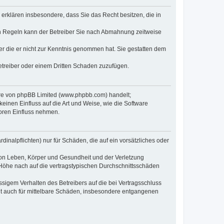
e erklären insbesondere, dass Sie das Recht besitzen, die in
en Regeln kann der Betreiber Sie nach Abmahnung zeitweise
oder die er nicht zur Kenntnis genommen hat. Sie gestatten dem
Betreiber oder einem Dritten Schaden zuzufügen.
ware von phpBB Limited (www.phpbb.com) handelt;
inen Einfluss auf die Art und Weise, wie die Software
oren Einfluss nehmen.
inalpflichten) nur für Schäden, die auf ein vorsätzliches oder
von Leben, Körper und Gesundheit und der Verletzung
r Höhe nach auf die vertragstypischen Durchschnittsschäden
sigem Verhalten des Betreibers auf die bei Vertragsschluss
lt auch für mittelbare Schäden, insbesondere entgangenen