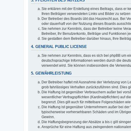
3. PFLICHTEN DES NUTZERS
Sie erklären mit der Erstellung eines Beitrags, dass er 
Ihren Beiträgen verwendeten Links und Bilder zu setze
Der Betreiber des Boards übt das Hausrecht aus. Bei V
oder dauerhaft von der Nutzung dieses Boards ausschlie
Sie nehmen zur Kenntnis, dass der Betreiber keine Verant
Betreiber, Ihr Benutzerkonto, Beiträge und Funktionen je
Sie gestatten dem Betreiber darüber hinaus, Ihre Beitr
4. GENERAL PUBLIC LICENSE
Sie nehmen zur Kenntnis, dass es sich bei phpBB um ein
deutschsprachige Informationen werden durch die deuts
verwendet wird. Sie können insbesondere die Verwendun
5. GEWÄHRLEISTUNG
Der Betreiber haftet mit Ausnahme der Verletzung von Le
grob fahrlässiges Verhalten zurückzuführen sind. Dies 
Die Haftung ist gegenüber Verbrauchern außer bei vors
wesentlicher Vertragspflichten (Kardinalpflichten) auf
begrenzt. Dies gilt auch für mittelbare Folgeschäden 
Die Haftung ist gegenüber Unternehmern außer bei der V
typischerweise vorhersehbaren Schäden und im Übrigen 
Gewinn.
Die Haftungsbegrenzung der Absätze a bis c gilt sinnge
Ansprüche für eine Haftung aus zwingendem nationalem