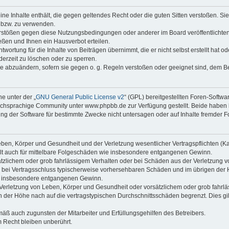
keine Inhalte enthält, die gegen geltendes Recht oder die guten Sitten verstoßen. Si
n bzw. zu verwenden.
erstößen gegen diese Nutzungsbedingungen oder anderer im Board veröffentlicht
ßen und Ihnen ein Hausverbot erteilen.
wortung für die Inhalte von Beiträgen übernimmt, die er nicht selbst erstellt hat 
derzeit zu löschen oder zu sperren.
äge abzuändern, sofern sie gegen o. g. Regeln verstoßen oder geeignet sind, dem 
e unter der „
GNU General Public License v2
“ (GPL) bereitgestellten Foren-Soft
chsprachige Community unter www.phpbb.de zur Verfügung gestellt. Beide haben ke
g der Software für bestimmte Zwecke nicht untersagen oder auf Inhalte fremder F
ben, Körper und Gesundheit und der Verletzung wesentlicher Vertragspflichten (Kard
gilt auch für mittelbare Folgeschäden wie insbesondere entgangenen Gewinn.
ätzlichem oder grob fahrlässigem Verhalten oder bei Schäden aus der Verletzung 
 die bei Vertragsschluss typischerweise vorhersehbaren Schäden und im übrigen de
wie insbesondere entgangenen Gewinn.
erletzung von Leben, Körper und Gesundheit oder vorsätzlichem oder grob fahrläs
der Höhe nach auf die vertragstypischen Durchschnittsschäden begrenzt. Dies gi
mäß auch zugunsten der Mitarbeiter und Erfüllungsgehilfen des Betreibers.
 Recht bleiben unberührt.