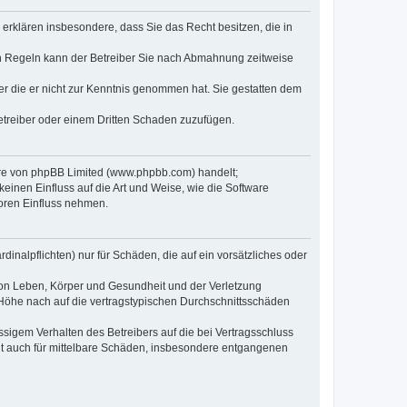
e erklären insbesondere, dass Sie das Recht besitzen, die in
en Regeln kann der Betreiber Sie nach Abmahnung zeitweise
oder die er nicht zur Kenntnis genommen hat. Sie gestatten dem
Betreiber oder einem Dritten Schaden zuzufügen.
ware von phpBB Limited (www.phpbb.com) handelt;
inen Einfluss auf die Art und Weise, wie die Software
oren Einfluss nehmen.
inalpflichten) nur für Schäden, die auf ein vorsätzliches oder
von Leben, Körper und Gesundheit und der Verletzung
r Höhe nach auf die vertragstypischen Durchschnittsschäden
sigem Verhalten des Betreibers auf die bei Vertragsschluss
lt auch für mittelbare Schäden, insbesondere entgangenen