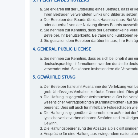
3. PFLICHTEN DES NUTZERS
Sie erklären mit der Erstellung eines Beitrags, dass er 
Ihren Beiträgen verwendeten Links und Bilder zu setze
Der Betreiber des Boards übt das Hausrecht aus. Bei V
oder dauerhaft von der Nutzung dieses Boards ausschlie
Sie nehmen zur Kenntnis, dass der Betreiber keine Verant
Betreiber, Ihr Benutzerkonto, Beiträge und Funktionen je
Sie gestatten dem Betreiber darüber hinaus, Ihre Beitr
4. GENERAL PUBLIC LICENSE
Sie nehmen zur Kenntnis, dass es sich bei phpBB um ein
deutschsprachige Informationen werden durch die deuts
verwendet wird. Sie können insbesondere die Verwendun
5. GEWÄHRLEISTUNG
Der Betreiber haftet mit Ausnahme der Verletzung von Le
grob fahrlässiges Verhalten zurückzuführen sind. Dies 
Die Haftung ist gegenüber Verbrauchern außer bei vors
wesentlicher Vertragspflichten (Kardinalpflichten) auf
begrenzt. Dies gilt auch für mittelbare Folgeschäden 
Die Haftung ist gegenüber Unternehmern außer bei der V
typischerweise vorhersehbaren Schäden und im Übrigen 
Gewinn.
Die Haftungsbegrenzung der Absätze a bis c gilt sinnge
Ansprüche für eine Haftung aus zwingendem nationalem