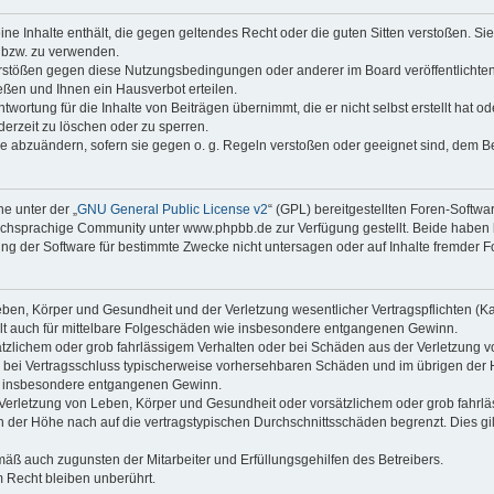
keine Inhalte enthält, die gegen geltendes Recht oder die guten Sitten verstoßen. Si
n bzw. zu verwenden.
erstößen gegen diese Nutzungsbedingungen oder anderer im Board veröffentlicht
ßen und Ihnen ein Hausverbot erteilen.
wortung für die Inhalte von Beiträgen übernimmt, die er nicht selbst erstellt hat 
derzeit zu löschen oder zu sperren.
äge abzuändern, sofern sie gegen o. g. Regeln verstoßen oder geeignet sind, dem 
e unter der „
GNU General Public License v2
“ (GPL) bereitgestellten Foren-Soft
chsprachige Community unter www.phpbb.de zur Verfügung gestellt. Beide haben ke
g der Software für bestimmte Zwecke nicht untersagen oder auf Inhalte fremder F
ben, Körper und Gesundheit und der Verletzung wesentlicher Vertragspflichten (Kard
gilt auch für mittelbare Folgeschäden wie insbesondere entgangenen Gewinn.
ätzlichem oder grob fahrlässigem Verhalten oder bei Schäden aus der Verletzung 
 die bei Vertragsschluss typischerweise vorhersehbaren Schäden und im übrigen de
wie insbesondere entgangenen Gewinn.
erletzung von Leben, Körper und Gesundheit oder vorsätzlichem oder grob fahrläs
der Höhe nach auf die vertragstypischen Durchschnittsschäden begrenzt. Dies gi
mäß auch zugunsten der Mitarbeiter und Erfüllungsgehilfen des Betreibers.
 Recht bleiben unberührt.