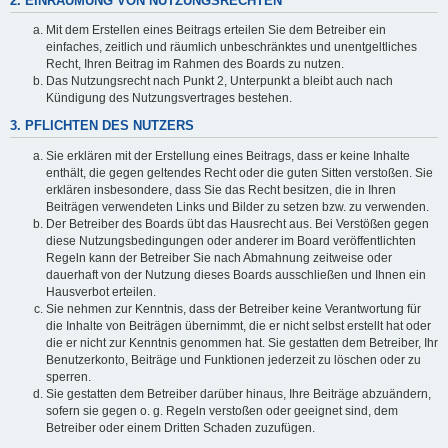
2. EINRÄUMUNG VON NUTZUNGSRECHTEN
Mit dem Erstellen eines Beitrags erteilen Sie dem Betreiber ein
einfaches, zeitlich und räumlich unbeschränktes und unentgeltliches
Recht, Ihren Beitrag im Rahmen des Boards zu nutzen.
Das Nutzungsrecht nach Punkt 2, Unterpunkt a bleibt auch nach
Kündigung des Nutzungsvertrages bestehen.
3. PFLICHTEN DES NUTZERS
Sie erklären mit der Erstellung eines Beitrags, dass er keine Inhalte
enthält, die gegen geltendes Recht oder die guten Sitten verstoßen. Sie
erklären insbesondere, dass Sie das Recht besitzen, die in Ihren
Beiträgen verwendeten Links und Bilder zu setzen bzw. zu verwenden.
Der Betreiber des Boards übt das Hausrecht aus. Bei Verstößen gegen
diese Nutzungsbedingungen oder anderer im Board veröffentlichten
Regeln kann der Betreiber Sie nach Abmahnung zeitweise oder
dauerhaft von der Nutzung dieses Boards ausschließen und Ihnen ein
Hausverbot erteilen.
Sie nehmen zur Kenntnis, dass der Betreiber keine Verantwortung für
die Inhalte von Beiträgen übernimmt, die er nicht selbst erstellt hat oder
die er nicht zur Kenntnis genommen hat. Sie gestatten dem Betreiber, Ihr
Benutzerkonto, Beiträge und Funktionen jederzeit zu löschen oder zu
sperren.
Sie gestatten dem Betreiber darüber hinaus, Ihre Beiträge abzuändern,
sofern sie gegen o. g. Regeln verstoßen oder geeignet sind, dem
Betreiber oder einem Dritten Schaden zuzufügen.