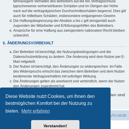
fahrlässigem Verhalten des Betreibers auf die bei Vertragsschluss
typischerweise vorhersehbaren Schäden und im Übrigen der Höhe
nach auf die vertragstypischen Durchschnittsschäden begrenzt. Dies gilt
auch für mittelbare Schäden, insbesondere entgangenen Gewinn.
Die Haftungsbegrenzung der Absätze a bis c gilt sinngemäß auch
zugunsten der Mitarbeiter und Erfüllungsgehilfen des Betreibers.
Ansprüche für eine Haftung aus zwingendem nationalem Recht bleiben
unberührt.
6. ÄNDERUNGSVORBEHALT
Der Betreiber ist berechtigt, die Nutzungsbedingungen und die
Datenschutzerklärung zu ändern. Die Änderung wird dem Nutzer per E-
Mail mitgeteilt.
Der Nutzer ist berechtigt, den Änderungen zu widersprechen. Im Falle
des Widerspruchs erlischt das zwischen dem Betreiber und dem Nutzer
bestehende Vertragsverhältnis mit sofortiger Wirkung.
Die Änderungen gelten als anerkannt und verbindlich, wenn der Nutzer
den Änderungen zugestimmt hat.
Informationen über den Umgang mit Ihren persönlichen Daten sind
Diese Website nutzt Cookies, um Ihnen den
in der Datenschutzerklärung enthalten.
bestmöglichen Komfort bei der Nutzung zu
bieten.
Mehr erfahren
Foren-Übersicht
Alle Cookies löschen
Alle Zeiten sind
UTC+02:00
Verstanden!
Powered by
phpBB
® Forum Software © phpBB Limited