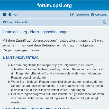
forum.opsi.org
FAQ
Registrieren
Anmelden
S
Foren-Übersicht
u
forum.opsi.org - Nutzungsbedingungen
c
h
Mit dem Zugriff auf „forum.opsi.org“ („https://forum.opsi.org“) wird
zwischen Ihnen und dem Betreiber ein Vertrag mit folgenden
e
Regelungen geschlossen:
1. NUTZUNGSVERTRAG
Mit dem Zugriff auf „forum.opsi.org“ (im Folgenden „das Board“)
schließen Sie einen Nutzungsvertrag mit dem Betreiber des Boards ab
(im Folgenden „Betreiber“) und erklären sich mit den nachfolgenden
Regelungen einverstanden.
Wenn Sie mit diesen Regelungen nicht einverstanden sind, so dürfen
Sie das Board nicht weiter nutzen. Für die Nutzung des Boards gelten
jeweils die an dieser Stelle veröffentlichten Regelungen.
Der Nutzungsvertrag wird auf unbestimmte Zeit geschlossen und kann
von beiden Seiten ohne Einhaltung einer Frist jederzeit gekündigt
werden.