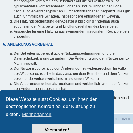
fahrlässigem Verhalten des Betreibers auf die bei Vertragsschluss
typischerweise vorhersehbaren Schäden und im Übrigen der Höhe
nach auf die vertragstypischen Durchschnittsschäden begrenzt. Dies gilt
auch für mittelbare Schäden, insbesondere entgangenen Gewinn.
Die Haftungsbegrenzung der Absätze a bis c gilt sinngemäß auch
zugunsten der Mitarbeiter und Erfüllungsgehilfen des Betreibers.
Ansprüche für eine Haftung aus zwingendem nationalem Recht bleiben
unberührt.
6. ÄNDERUNGSVORBEHALT
Der Betreiber ist berechtigt, die Nutzungsbedingungen und die
Datenschutzerklärung zu ändern. Die Änderung wird dem Nutzer per E-
Mail mitgeteilt.
Der Nutzer ist berechtigt, den Änderungen zu widersprechen. Im Falle
des Widerspruchs erlischt das zwischen dem Betreiber und dem Nutzer
bestehende Vertragsverhältnis mit sofortiger Wirkung.
Die Änderungen gelten als anerkannt und verbindlich, wenn der Nutzer
den Änderungen zugestimmt hat.
Informationen über den Umgang mit Ihren persönlichen Daten sind
Diese Website nutzt Cookies, um Ihnen den
in der Datenschutzerklärung enthalten.
bestmöglichen Komfort bei der Nutzung zu
bieten.
Mehr erfahren
Foren-Übersicht
Alle Cookies löschen
Alle Zeiten sind
UTC+02:00
Verstanden!
Powered by
phpBB
® Forum Software © phpBB Limited