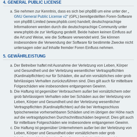
4. GENERAL PUBLIC LICENSE
Sie nehmen zur Kenntnis, dass es sich bei phpBB um eine unter der „
GNU General Public License v2
“ (GPL) bereitgestellten Foren-Software
von phpBB Limited (www.phpbb.com) handelt; deutschsprachige
Informationen werden durch die deutschsprachige Community unter
www.phpbb.de zur Verfügung gestellt. Beide haben keinen Einfluss auf
die Art und Weise, wie die Software verwendet wird. Sie können
insbesondere die Verwendung der Software für bestimmte Zwecke nicht
untersagen oder auf Inhalte fremder Foren Einfluss nehmen.
5. GEWÄHRLEISTUNG
Der Betreiber haftet mit Ausnahme der Verletzung von Leben, Körper
und Gesundheit und der Verletzung wesentlicher Vertragspflichten
(Kardinalpflichten) nur für Schäden, die auf ein vorsätzliches oder grob
fahrlässiges Verhalten zurückzuführen sind. Dies gilt auch für mittelbare
Folgeschäden wie insbesondere entgangenen Gewinn.
Die Haftung ist gegenüber Verbrauchern außer bei vorsätzlichem oder
grob fahrlässigem Verhalten oder bei Schäden aus der Verletzung von
Leben, Körper und Gesundheit und der Verletzung wesentlicher
Vertragspflichten (Kardinalpflichten) auf die bei Vertragsschluss
typischerweise vorhersehbaren Schäden und im übrigen der Höhe nach
auf die vertragstypischen Durchschnittsschäden begrenzt. Dies gilt auch
für mittelbare Folgeschäden wie insbesondere entgangenen Gewinn.
Die Haftung ist gegenüber Unternehmern außer bei der Verletzung von
Leben, Körper und Gesundheit oder vorsätzlichem oder grob