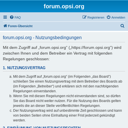
forum.opsi.org
FAQ
Registrieren
Anmelden
S
Foren-Übersicht
u
forum.opsi.org - Nutzungsbedingungen
c
h
Mit dem Zugriff auf „forum.opsi.org“ („https://forum.opsi.org“) wird
zwischen Ihnen und dem Betreiber ein Vertrag mit folgenden
e
Regelungen geschlossen:
1. NUTZUNGSVERTRAG
Mit dem Zugriff auf „forum.opsi.org“ (im Folgenden „das Board“)
schließen Sie einen Nutzungsvertrag mit dem Betreiber des Boards ab
(im Folgenden „Betreiber“) und erklären sich mit den nachfolgenden
Regelungen einverstanden.
Wenn Sie mit diesen Regelungen nicht einverstanden sind, so dürfen
Sie das Board nicht weiter nutzen. Für die Nutzung des Boards gelten
jeweils die an dieser Stelle veröffentlichten Regelungen.
Der Nutzungsvertrag wird auf unbestimmte Zeit geschlossen und kann
von beiden Seiten ohne Einhaltung einer Frist jederzeit gekündigt
werden.