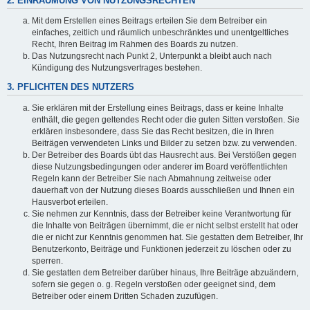
2. EINRÄUMUNG VON NUTZUNGSRECHTEN
Mit dem Erstellen eines Beitrags erteilen Sie dem Betreiber ein
einfaches, zeitlich und räumlich unbeschränktes und unentgeltliches
Recht, Ihren Beitrag im Rahmen des Boards zu nutzen.
Das Nutzungsrecht nach Punkt 2, Unterpunkt a bleibt auch nach
Kündigung des Nutzungsvertrages bestehen.
3. PFLICHTEN DES NUTZERS
Sie erklären mit der Erstellung eines Beitrags, dass er keine Inhalte
enthält, die gegen geltendes Recht oder die guten Sitten verstoßen. Sie
erklären insbesondere, dass Sie das Recht besitzen, die in Ihren
Beiträgen verwendeten Links und Bilder zu setzen bzw. zu verwenden.
Der Betreiber des Boards übt das Hausrecht aus. Bei Verstößen gegen
diese Nutzungsbedingungen oder anderer im Board veröffentlichten
Regeln kann der Betreiber Sie nach Abmahnung zeitweise oder
dauerhaft von der Nutzung dieses Boards ausschließen und Ihnen ein
Hausverbot erteilen.
Sie nehmen zur Kenntnis, dass der Betreiber keine Verantwortung für
die Inhalte von Beiträgen übernimmt, die er nicht selbst erstellt hat oder
die er nicht zur Kenntnis genommen hat. Sie gestatten dem Betreiber, Ihr
Benutzerkonto, Beiträge und Funktionen jederzeit zu löschen oder zu
sperren.
Sie gestatten dem Betreiber darüber hinaus, Ihre Beiträge abzuändern,
sofern sie gegen o. g. Regeln verstoßen oder geeignet sind, dem
Betreiber oder einem Dritten Schaden zuzufügen.