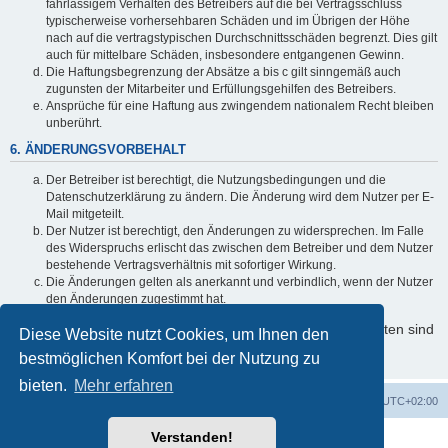
fahrlässigem Verhalten des Betreibers auf die bei Vertragsschluss
typischerweise vorhersehbaren Schäden und im Übrigen der Höhe
nach auf die vertragstypischen Durchschnittsschäden begrenzt. Dies gilt
auch für mittelbare Schäden, insbesondere entgangenen Gewinn.
Die Haftungsbegrenzung der Absätze a bis c gilt sinngemäß auch
zugunsten der Mitarbeiter und Erfüllungsgehilfen des Betreibers.
Ansprüche für eine Haftung aus zwingendem nationalem Recht bleiben
unberührt.
6. ÄNDERUNGSVORBEHALT
Der Betreiber ist berechtigt, die Nutzungsbedingungen und die
Datenschutzerklärung zu ändern. Die Änderung wird dem Nutzer per E-
Mail mitgeteilt.
Der Nutzer ist berechtigt, den Änderungen zu widersprechen. Im Falle
des Widerspruchs erlischt das zwischen dem Betreiber und dem Nutzer
bestehende Vertragsverhältnis mit sofortiger Wirkung.
Die Änderungen gelten als anerkannt und verbindlich, wenn der Nutzer
den Änderungen zugestimmt hat.
Informationen über den Umgang mit Ihren persönlichen Daten sind
Diese Website nutzt Cookies, um Ihnen den
in der Datenschutzerklärung enthalten.
bestmöglichen Komfort bei der Nutzung zu
bieten.
Mehr erfahren
Foren-Übersicht
Alle Cookies löschen
Alle Zeiten sind
UTC+02:00
Verstanden!
Powered by
phpBB
® Forum Software © phpBB Limited