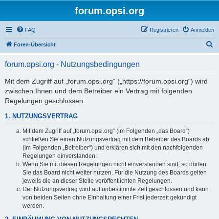
forum.opsi.org
FAQ
Registrieren
Anmelden
S
Foren-Übersicht
u
forum.opsi.org - Nutzungsbedingungen
c
h
Mit dem Zugriff auf „forum.opsi.org“ („https://forum.opsi.org“) wird
zwischen Ihnen und dem Betreiber ein Vertrag mit folgenden
e
Regelungen geschlossen:
1. NUTZUNGSVERTRAG
Mit dem Zugriff auf „forum.opsi.org“ (im Folgenden „das Board“)
schließen Sie einen Nutzungsvertrag mit dem Betreiber des Boards ab
(im Folgenden „Betreiber“) und erklären sich mit den nachfolgenden
Regelungen einverstanden.
Wenn Sie mit diesen Regelungen nicht einverstanden sind, so dürfen
Sie das Board nicht weiter nutzen. Für die Nutzung des Boards gelten
jeweils die an dieser Stelle veröffentlichten Regelungen.
Der Nutzungsvertrag wird auf unbestimmte Zeit geschlossen und kann
von beiden Seiten ohne Einhaltung einer Frist jederzeit gekündigt
werden.