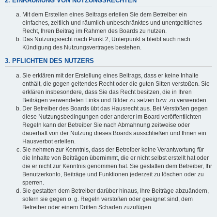
2. EINRÄUMUNG VON NUTZUNGSRECHTEN
Mit dem Erstellen eines Beitrags erteilen Sie dem Betreiber ein
einfaches, zeitlich und räumlich unbeschränktes und unentgeltliches
Recht, Ihren Beitrag im Rahmen des Boards zu nutzen.
Das Nutzungsrecht nach Punkt 2, Unterpunkt a bleibt auch nach
Kündigung des Nutzungsvertrages bestehen.
3. PFLICHTEN DES NUTZERS
Sie erklären mit der Erstellung eines Beitrags, dass er keine Inhalte
enthält, die gegen geltendes Recht oder die guten Sitten verstoßen. Sie
erklären insbesondere, dass Sie das Recht besitzen, die in Ihren
Beiträgen verwendeten Links und Bilder zu setzen bzw. zu verwenden.
Der Betreiber des Boards übt das Hausrecht aus. Bei Verstößen gegen
diese Nutzungsbedingungen oder anderer im Board veröffentlichten
Regeln kann der Betreiber Sie nach Abmahnung zeitweise oder
dauerhaft von der Nutzung dieses Boards ausschließen und Ihnen ein
Hausverbot erteilen.
Sie nehmen zur Kenntnis, dass der Betreiber keine Verantwortung für
die Inhalte von Beiträgen übernimmt, die er nicht selbst erstellt hat oder
die er nicht zur Kenntnis genommen hat. Sie gestatten dem Betreiber, Ihr
Benutzerkonto, Beiträge und Funktionen jederzeit zu löschen oder zu
sperren.
Sie gestatten dem Betreiber darüber hinaus, Ihre Beiträge abzuändern,
sofern sie gegen o. g. Regeln verstoßen oder geeignet sind, dem
Betreiber oder einem Dritten Schaden zuzufügen.