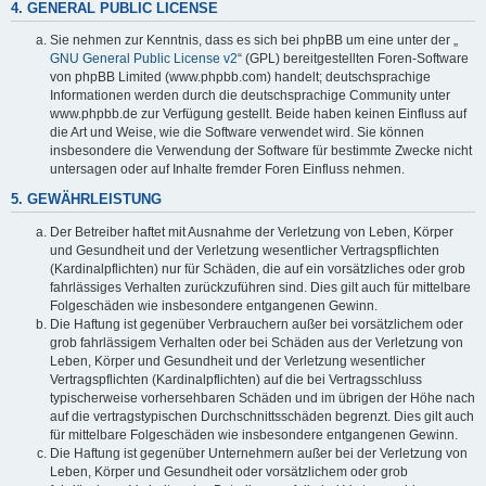
4. GENERAL PUBLIC LICENSE
Sie nehmen zur Kenntnis, dass es sich bei phpBB um eine unter der „
GNU General Public License v2
“ (GPL) bereitgestellten Foren-Software
von phpBB Limited (www.phpbb.com) handelt; deutschsprachige
Informationen werden durch die deutschsprachige Community unter
www.phpbb.de zur Verfügung gestellt. Beide haben keinen Einfluss auf
die Art und Weise, wie die Software verwendet wird. Sie können
insbesondere die Verwendung der Software für bestimmte Zwecke nicht
untersagen oder auf Inhalte fremder Foren Einfluss nehmen.
5. GEWÄHRLEISTUNG
Der Betreiber haftet mit Ausnahme der Verletzung von Leben, Körper
und Gesundheit und der Verletzung wesentlicher Vertragspflichten
(Kardinalpflichten) nur für Schäden, die auf ein vorsätzliches oder grob
fahrlässiges Verhalten zurückzuführen sind. Dies gilt auch für mittelbare
Folgeschäden wie insbesondere entgangenen Gewinn.
Die Haftung ist gegenüber Verbrauchern außer bei vorsätzlichem oder
grob fahrlässigem Verhalten oder bei Schäden aus der Verletzung von
Leben, Körper und Gesundheit und der Verletzung wesentlicher
Vertragspflichten (Kardinalpflichten) auf die bei Vertragsschluss
typischerweise vorhersehbaren Schäden und im übrigen der Höhe nach
auf die vertragstypischen Durchschnittsschäden begrenzt. Dies gilt auch
für mittelbare Folgeschäden wie insbesondere entgangenen Gewinn.
Die Haftung ist gegenüber Unternehmern außer bei der Verletzung von
Leben, Körper und Gesundheit oder vorsätzlichem oder grob