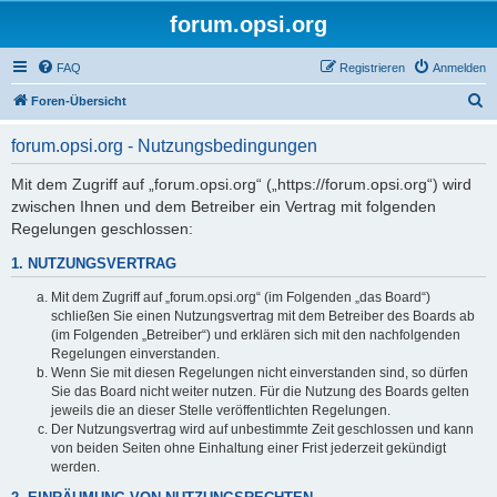
forum.opsi.org
FAQ
Registrieren
Anmelden
S
Foren-Übersicht
u
forum.opsi.org - Nutzungsbedingungen
c
h
Mit dem Zugriff auf „forum.opsi.org“ („https://forum.opsi.org“) wird
zwischen Ihnen und dem Betreiber ein Vertrag mit folgenden
e
Regelungen geschlossen:
1. NUTZUNGSVERTRAG
Mit dem Zugriff auf „forum.opsi.org“ (im Folgenden „das Board“)
schließen Sie einen Nutzungsvertrag mit dem Betreiber des Boards ab
(im Folgenden „Betreiber“) und erklären sich mit den nachfolgenden
Regelungen einverstanden.
Wenn Sie mit diesen Regelungen nicht einverstanden sind, so dürfen
Sie das Board nicht weiter nutzen. Für die Nutzung des Boards gelten
jeweils die an dieser Stelle veröffentlichten Regelungen.
Der Nutzungsvertrag wird auf unbestimmte Zeit geschlossen und kann
von beiden Seiten ohne Einhaltung einer Frist jederzeit gekündigt
werden.