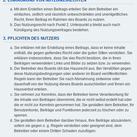
2. EINRÄUMUNG VON NUTZUNGSRECHTEN
Mit dem Erstellen eines Beitrags erteilen Sie dem Betreiber ein
einfaches, zeitlich und räumlich unbeschränktes und unentgeltliches
Recht, Ihren Beitrag im Rahmen des Boards zu nutzen.
Das Nutzungsrecht nach Punkt 2, Unterpunkt a bleibt auch nach
Kündigung des Nutzungsvertrages bestehen.
3. PFLICHTEN DES NUTZERS
Sie erklären mit der Erstellung eines Beitrags, dass er keine Inhalte
enthält, die gegen geltendes Recht oder die guten Sitten verstoßen. Sie
erklären insbesondere, dass Sie das Recht besitzen, die in Ihren
Beiträgen verwendeten Links und Bilder zu setzen bzw. zu verwenden.
Der Betreiber des Boards übt das Hausrecht aus. Bei Verstößen gegen
diese Nutzungsbedingungen oder anderer im Board veröffentlichten
Regeln kann der Betreiber Sie nach Abmahnung zeitweise oder
dauerhaft von der Nutzung dieses Boards ausschließen und Ihnen ein
Hausverbot erteilen.
Sie nehmen zur Kenntnis, dass der Betreiber keine Verantwortung für
die Inhalte von Beiträgen übernimmt, die er nicht selbst erstellt hat oder
die er nicht zur Kenntnis genommen hat. Sie gestatten dem Betreiber, Ihr
Benutzerkonto, Beiträge und Funktionen jederzeit zu löschen oder zu
sperren.
Sie gestatten dem Betreiber darüber hinaus, Ihre Beiträge abzuändern,
sofern sie gegen o. g. Regeln verstoßen oder geeignet sind, dem
Betreiber oder einem Dritten Schaden zuzufügen.