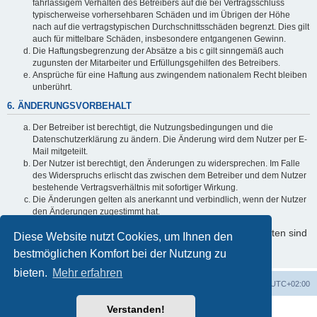
fahrlässigem Verhalten des Betreibers auf die bei Vertragsschluss
typischerweise vorhersehbaren Schäden und im Übrigen der Höhe
nach auf die vertragstypischen Durchschnittsschäden begrenzt. Dies gilt
auch für mittelbare Schäden, insbesondere entgangenen Gewinn.
Die Haftungsbegrenzung der Absätze a bis c gilt sinngemäß auch
zugunsten der Mitarbeiter und Erfüllungsgehilfen des Betreibers.
Ansprüche für eine Haftung aus zwingendem nationalem Recht bleiben
unberührt.
6. ÄNDERUNGSVORBEHALT
Der Betreiber ist berechtigt, die Nutzungsbedingungen und die
Datenschutzerklärung zu ändern. Die Änderung wird dem Nutzer per E-
Mail mitgeteilt.
Der Nutzer ist berechtigt, den Änderungen zu widersprechen. Im Falle
des Widerspruchs erlischt das zwischen dem Betreiber und dem Nutzer
bestehende Vertragsverhältnis mit sofortiger Wirkung.
Die Änderungen gelten als anerkannt und verbindlich, wenn der Nutzer
den Änderungen zugestimmt hat.
Informationen über den Umgang mit Ihren persönlichen Daten sind
Diese Website nutzt Cookies, um Ihnen den
in der Datenschutzerklärung enthalten.
bestmöglichen Komfort bei der Nutzung zu
bieten.
Mehr erfahren
Foren-Übersicht
Alle Cookies löschen
Alle Zeiten sind
UTC+02:00
Verstanden!
Powered by
phpBB
® Forum Software © phpBB Limited