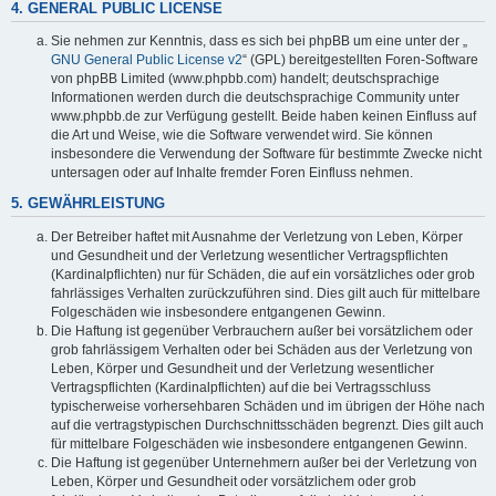
4. GENERAL PUBLIC LICENSE
Sie nehmen zur Kenntnis, dass es sich bei phpBB um eine unter der „
GNU General Public License v2
“ (GPL) bereitgestellten Foren-Software
von phpBB Limited (www.phpbb.com) handelt; deutschsprachige
Informationen werden durch die deutschsprachige Community unter
www.phpbb.de zur Verfügung gestellt. Beide haben keinen Einfluss auf
die Art und Weise, wie die Software verwendet wird. Sie können
insbesondere die Verwendung der Software für bestimmte Zwecke nicht
untersagen oder auf Inhalte fremder Foren Einfluss nehmen.
5. GEWÄHRLEISTUNG
Der Betreiber haftet mit Ausnahme der Verletzung von Leben, Körper
und Gesundheit und der Verletzung wesentlicher Vertragspflichten
(Kardinalpflichten) nur für Schäden, die auf ein vorsätzliches oder grob
fahrlässiges Verhalten zurückzuführen sind. Dies gilt auch für mittelbare
Folgeschäden wie insbesondere entgangenen Gewinn.
Die Haftung ist gegenüber Verbrauchern außer bei vorsätzlichem oder
grob fahrlässigem Verhalten oder bei Schäden aus der Verletzung von
Leben, Körper und Gesundheit und der Verletzung wesentlicher
Vertragspflichten (Kardinalpflichten) auf die bei Vertragsschluss
typischerweise vorhersehbaren Schäden und im übrigen der Höhe nach
auf die vertragstypischen Durchschnittsschäden begrenzt. Dies gilt auch
für mittelbare Folgeschäden wie insbesondere entgangenen Gewinn.
Die Haftung ist gegenüber Unternehmern außer bei der Verletzung von
Leben, Körper und Gesundheit oder vorsätzlichem oder grob