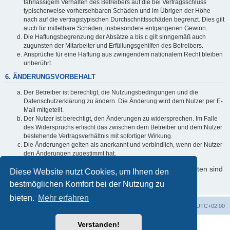
fahrlässigem Verhalten des Betreibers auf die bei Vertragsschluss
typischerweise vorhersehbaren Schäden und im Übrigen der Höhe
nach auf die vertragstypischen Durchschnittsschäden begrenzt. Dies gilt
auch für mittelbare Schäden, insbesondere entgangenen Gewinn.
Die Haftungsbegrenzung der Absätze a bis c gilt sinngemäß auch
zugunsten der Mitarbeiter und Erfüllungsgehilfen des Betreibers.
Ansprüche für eine Haftung aus zwingendem nationalem Recht bleiben
unberührt.
6. ÄNDERUNGSVORBEHALT
Der Betreiber ist berechtigt, die Nutzungsbedingungen und die
Datenschutzerklärung zu ändern. Die Änderung wird dem Nutzer per E-
Mail mitgeteilt.
Der Nutzer ist berechtigt, den Änderungen zu widersprechen. Im Falle
des Widerspruchs erlischt das zwischen dem Betreiber und dem Nutzer
bestehende Vertragsverhältnis mit sofortiger Wirkung.
Die Änderungen gelten als anerkannt und verbindlich, wenn der Nutzer
den Änderungen zugestimmt hat.
Informationen über den Umgang mit Ihren persönlichen Daten sind
Diese Website nutzt Cookies, um Ihnen den
in der Datenschutzerklärung enthalten.
bestmöglichen Komfort bei der Nutzung zu
bieten.
Mehr erfahren
Foren-Übersicht
Alle Cookies löschen
Alle Zeiten sind
UTC+02:00
Verstanden!
Powered by
phpBB
® Forum Software © phpBB Limited