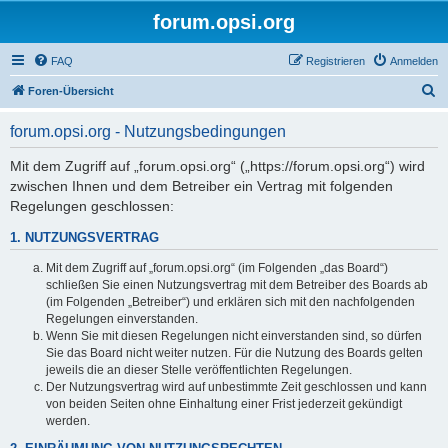
forum.opsi.org
FAQ
Registrieren
Anmelden
S
Foren-Übersicht
u
forum.opsi.org - Nutzungsbedingungen
c
h
Mit dem Zugriff auf „forum.opsi.org“ („https://forum.opsi.org“) wird
zwischen Ihnen und dem Betreiber ein Vertrag mit folgenden
e
Regelungen geschlossen:
1. NUTZUNGSVERTRAG
Mit dem Zugriff auf „forum.opsi.org“ (im Folgenden „das Board“)
schließen Sie einen Nutzungsvertrag mit dem Betreiber des Boards ab
(im Folgenden „Betreiber“) und erklären sich mit den nachfolgenden
Regelungen einverstanden.
Wenn Sie mit diesen Regelungen nicht einverstanden sind, so dürfen
Sie das Board nicht weiter nutzen. Für die Nutzung des Boards gelten
jeweils die an dieser Stelle veröffentlichten Regelungen.
Der Nutzungsvertrag wird auf unbestimmte Zeit geschlossen und kann
von beiden Seiten ohne Einhaltung einer Frist jederzeit gekündigt
werden.