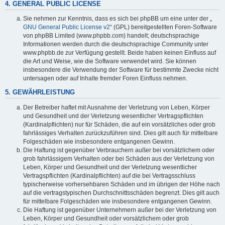
4. GENERAL PUBLIC LICENSE
Sie nehmen zur Kenntnis, dass es sich bei phpBB um eine unter der „
GNU General Public License v2
“ (GPL) bereitgestellten Foren-Software
von phpBB Limited (www.phpbb.com) handelt; deutschsprachige
Informationen werden durch die deutschsprachige Community unter
www.phpbb.de zur Verfügung gestellt. Beide haben keinen Einfluss auf
die Art und Weise, wie die Software verwendet wird. Sie können
insbesondere die Verwendung der Software für bestimmte Zwecke nicht
untersagen oder auf Inhalte fremder Foren Einfluss nehmen.
5. GEWÄHRLEISTUNG
Der Betreiber haftet mit Ausnahme der Verletzung von Leben, Körper
und Gesundheit und der Verletzung wesentlicher Vertragspflichten
(Kardinalpflichten) nur für Schäden, die auf ein vorsätzliches oder grob
fahrlässiges Verhalten zurückzuführen sind. Dies gilt auch für mittelbare
Folgeschäden wie insbesondere entgangenen Gewinn.
Die Haftung ist gegenüber Verbrauchern außer bei vorsätzlichem oder
grob fahrlässigem Verhalten oder bei Schäden aus der Verletzung von
Leben, Körper und Gesundheit und der Verletzung wesentlicher
Vertragspflichten (Kardinalpflichten) auf die bei Vertragsschluss
typischerweise vorhersehbaren Schäden und im übrigen der Höhe nach
auf die vertragstypischen Durchschnittsschäden begrenzt. Dies gilt auch
für mittelbare Folgeschäden wie insbesondere entgangenen Gewinn.
Die Haftung ist gegenüber Unternehmern außer bei der Verletzung von
Leben, Körper und Gesundheit oder vorsätzlichem oder grob