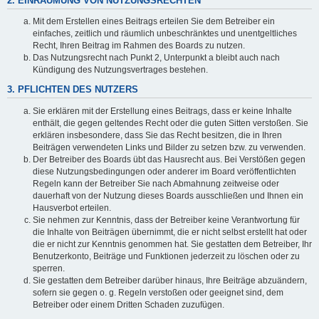
2. EINRÄUMUNG VON NUTZUNGSRECHTEN
Mit dem Erstellen eines Beitrags erteilen Sie dem Betreiber ein
einfaches, zeitlich und räumlich unbeschränktes und unentgeltliches
Recht, Ihren Beitrag im Rahmen des Boards zu nutzen.
Das Nutzungsrecht nach Punkt 2, Unterpunkt a bleibt auch nach
Kündigung des Nutzungsvertrages bestehen.
3. PFLICHTEN DES NUTZERS
Sie erklären mit der Erstellung eines Beitrags, dass er keine Inhalte
enthält, die gegen geltendes Recht oder die guten Sitten verstoßen. Sie
erklären insbesondere, dass Sie das Recht besitzen, die in Ihren
Beiträgen verwendeten Links und Bilder zu setzen bzw. zu verwenden.
Der Betreiber des Boards übt das Hausrecht aus. Bei Verstößen gegen
diese Nutzungsbedingungen oder anderer im Board veröffentlichten
Regeln kann der Betreiber Sie nach Abmahnung zeitweise oder
dauerhaft von der Nutzung dieses Boards ausschließen und Ihnen ein
Hausverbot erteilen.
Sie nehmen zur Kenntnis, dass der Betreiber keine Verantwortung für
die Inhalte von Beiträgen übernimmt, die er nicht selbst erstellt hat oder
die er nicht zur Kenntnis genommen hat. Sie gestatten dem Betreiber, Ihr
Benutzerkonto, Beiträge und Funktionen jederzeit zu löschen oder zu
sperren.
Sie gestatten dem Betreiber darüber hinaus, Ihre Beiträge abzuändern,
sofern sie gegen o. g. Regeln verstoßen oder geeignet sind, dem
Betreiber oder einem Dritten Schaden zuzufügen.