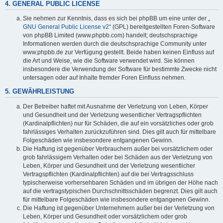
4. GENERAL PUBLIC LICENSE
Sie nehmen zur Kenntnis, dass es sich bei phpBB um eine unter der „
GNU General Public License v2
“ (GPL) bereitgestellten Foren-Software
von phpBB Limited (www.phpbb.com) handelt; deutschsprachige
Informationen werden durch die deutschsprachige Community unter
www.phpbb.de zur Verfügung gestellt. Beide haben keinen Einfluss auf
die Art und Weise, wie die Software verwendet wird. Sie können
insbesondere die Verwendung der Software für bestimmte Zwecke nicht
untersagen oder auf Inhalte fremder Foren Einfluss nehmen.
5. GEWÄHRLEISTUNG
Der Betreiber haftet mit Ausnahme der Verletzung von Leben, Körper
und Gesundheit und der Verletzung wesentlicher Vertragspflichten
(Kardinalpflichten) nur für Schäden, die auf ein vorsätzliches oder grob
fahrlässiges Verhalten zurückzuführen sind. Dies gilt auch für mittelbare
Folgeschäden wie insbesondere entgangenen Gewinn.
Die Haftung ist gegenüber Verbrauchern außer bei vorsätzlichem oder
grob fahrlässigem Verhalten oder bei Schäden aus der Verletzung von
Leben, Körper und Gesundheit und der Verletzung wesentlicher
Vertragspflichten (Kardinalpflichten) auf die bei Vertragsschluss
typischerweise vorhersehbaren Schäden und im übrigen der Höhe nach
auf die vertragstypischen Durchschnittsschäden begrenzt. Dies gilt auch
für mittelbare Folgeschäden wie insbesondere entgangenen Gewinn.
Die Haftung ist gegenüber Unternehmern außer bei der Verletzung von
Leben, Körper und Gesundheit oder vorsätzlichem oder grob