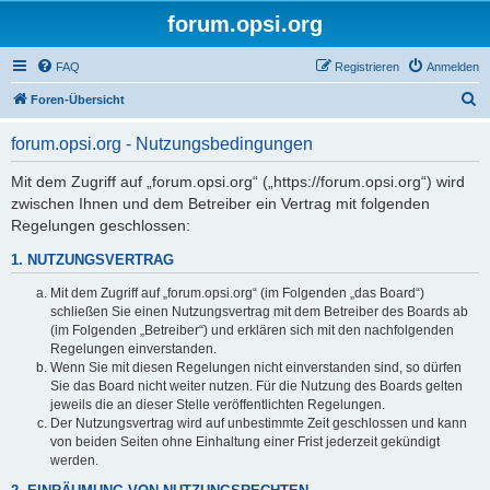
forum.opsi.org
FAQ
Registrieren
Anmelden
S
Foren-Übersicht
u
forum.opsi.org - Nutzungsbedingungen
c
h
Mit dem Zugriff auf „forum.opsi.org“ („https://forum.opsi.org“) wird
zwischen Ihnen und dem Betreiber ein Vertrag mit folgenden
e
Regelungen geschlossen:
1. NUTZUNGSVERTRAG
Mit dem Zugriff auf „forum.opsi.org“ (im Folgenden „das Board“)
schließen Sie einen Nutzungsvertrag mit dem Betreiber des Boards ab
(im Folgenden „Betreiber“) und erklären sich mit den nachfolgenden
Regelungen einverstanden.
Wenn Sie mit diesen Regelungen nicht einverstanden sind, so dürfen
Sie das Board nicht weiter nutzen. Für die Nutzung des Boards gelten
jeweils die an dieser Stelle veröffentlichten Regelungen.
Der Nutzungsvertrag wird auf unbestimmte Zeit geschlossen und kann
von beiden Seiten ohne Einhaltung einer Frist jederzeit gekündigt
werden.