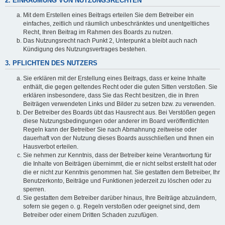
2. EINRÄUMUNG VON NUTZUNGSRECHTEN
Mit dem Erstellen eines Beitrags erteilen Sie dem Betreiber ein
einfaches, zeitlich und räumlich unbeschränktes und unentgeltliches
Recht, Ihren Beitrag im Rahmen des Boards zu nutzen.
Das Nutzungsrecht nach Punkt 2, Unterpunkt a bleibt auch nach
Kündigung des Nutzungsvertrages bestehen.
3. PFLICHTEN DES NUTZERS
Sie erklären mit der Erstellung eines Beitrags, dass er keine Inhalte
enthält, die gegen geltendes Recht oder die guten Sitten verstoßen. Sie
erklären insbesondere, dass Sie das Recht besitzen, die in Ihren
Beiträgen verwendeten Links und Bilder zu setzen bzw. zu verwenden.
Der Betreiber des Boards übt das Hausrecht aus. Bei Verstößen gegen
diese Nutzungsbedingungen oder anderer im Board veröffentlichten
Regeln kann der Betreiber Sie nach Abmahnung zeitweise oder
dauerhaft von der Nutzung dieses Boards ausschließen und Ihnen ein
Hausverbot erteilen.
Sie nehmen zur Kenntnis, dass der Betreiber keine Verantwortung für
die Inhalte von Beiträgen übernimmt, die er nicht selbst erstellt hat oder
die er nicht zur Kenntnis genommen hat. Sie gestatten dem Betreiber, Ihr
Benutzerkonto, Beiträge und Funktionen jederzeit zu löschen oder zu
sperren.
Sie gestatten dem Betreiber darüber hinaus, Ihre Beiträge abzuändern,
sofern sie gegen o. g. Regeln verstoßen oder geeignet sind, dem
Betreiber oder einem Dritten Schaden zuzufügen.