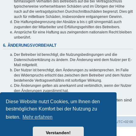
fahrlässigem Verhalten des Betreibers auf die bei Vertragsschluss
typischerweise vorhersehbaren Schäden und im Übrigen der Höhe
nach auf die vertragstypischen Durchschnittsschäden begrenzt. Dies gilt
auch für mittelbare Schäden, insbesondere entgangenen Gewinn.
Die Haftungsbegrenzung der Absätze a bis c gilt sinngemäß auch
zugunsten der Mitarbeiter und Erfüllungsgehilfen des Betreibers.
Ansprüche für eine Haftung aus zwingendem nationalem Recht bleiben
unberührt.
6. ÄNDERUNGSVORBEHALT
Der Betreiber ist berechtigt, die Nutzungsbedingungen und die
Datenschutzerklärung zu ändern. Die Änderung wird dem Nutzer per E-
Mail mitgeteilt.
Der Nutzer ist berechtigt, den Änderungen zu widersprechen. Im Falle
des Widerspruchs erlischt das zwischen dem Betreiber und dem Nutzer
bestehende Vertragsverhältnis mit sofortiger Wirkung.
Die Änderungen gelten als anerkannt und verbindlich, wenn der Nutzer
den Änderungen zugestimmt hat.
Informationen über den Umgang mit Ihren persönlichen Daten sind
Diese Website nutzt Cookies, um Ihnen den
in der Datenschutzerklärung enthalten.
bestmöglichen Komfort bei der Nutzung zu
bieten.
Mehr erfahren
Foren-Übersicht
Alle Cookies löschen
Alle Zeiten sind
UTC+02:00
Verstanden!
Powered by
phpBB
® Forum Software © phpBB Limited