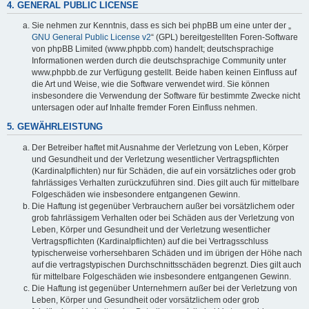
4. GENERAL PUBLIC LICENSE
Sie nehmen zur Kenntnis, dass es sich bei phpBB um eine unter der „
GNU General Public License v2
“ (GPL) bereitgestellten Foren-Software
von phpBB Limited (www.phpbb.com) handelt; deutschsprachige
Informationen werden durch die deutschsprachige Community unter
www.phpbb.de zur Verfügung gestellt. Beide haben keinen Einfluss auf
die Art und Weise, wie die Software verwendet wird. Sie können
insbesondere die Verwendung der Software für bestimmte Zwecke nicht
untersagen oder auf Inhalte fremder Foren Einfluss nehmen.
5. GEWÄHRLEISTUNG
Der Betreiber haftet mit Ausnahme der Verletzung von Leben, Körper
und Gesundheit und der Verletzung wesentlicher Vertragspflichten
(Kardinalpflichten) nur für Schäden, die auf ein vorsätzliches oder grob
fahrlässiges Verhalten zurückzuführen sind. Dies gilt auch für mittelbare
Folgeschäden wie insbesondere entgangenen Gewinn.
Die Haftung ist gegenüber Verbrauchern außer bei vorsätzlichem oder
grob fahrlässigem Verhalten oder bei Schäden aus der Verletzung von
Leben, Körper und Gesundheit und der Verletzung wesentlicher
Vertragspflichten (Kardinalpflichten) auf die bei Vertragsschluss
typischerweise vorhersehbaren Schäden und im übrigen der Höhe nach
auf die vertragstypischen Durchschnittsschäden begrenzt. Dies gilt auch
für mittelbare Folgeschäden wie insbesondere entgangenen Gewinn.
Die Haftung ist gegenüber Unternehmern außer bei der Verletzung von
Leben, Körper und Gesundheit oder vorsätzlichem oder grob