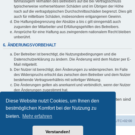
fahrlässigem Verhalten des Betreibers auf die bei Vertragsschluss
typischerweise vorhersehbaren Schäden und im Übrigen der Höhe
nach auf die vertragstypischen Durchschnittsschäden begrenzt. Dies gilt
auch für mittelbare Schäden, insbesondere entgangenen Gewinn.
Die Haftungsbegrenzung der Absätze a bis c gilt sinngemäß auch
zugunsten der Mitarbeiter und Erfüllungsgehilfen des Betreibers.
Ansprüche für eine Haftung aus zwingendem nationalem Recht bleiben
unberührt.
6. ÄNDERUNGSVORBEHALT
Der Betreiber ist berechtigt, die Nutzungsbedingungen und die
Datenschutzerklärung zu ändern. Die Änderung wird dem Nutzer per E-
Mail mitgeteilt.
Der Nutzer ist berechtigt, den Änderungen zu widersprechen. Im Falle
des Widerspruchs erlischt das zwischen dem Betreiber und dem Nutzer
bestehende Vertragsverhältnis mit sofortiger Wirkung.
Die Änderungen gelten als anerkannt und verbindlich, wenn der Nutzer
den Änderungen zugestimmt hat.
Informationen über den Umgang mit Ihren persönlichen Daten sind
Diese Website nutzt Cookies, um Ihnen den
in der Datenschutzerklärung enthalten.
bestmöglichen Komfort bei der Nutzung zu
bieten.
Mehr erfahren
Foren-Übersicht
Alle Cookies löschen
Alle Zeiten sind
UTC+02:00
Verstanden!
Powered by
phpBB
® Forum Software © phpBB Limited