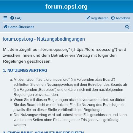
forum.opsi.org
FAQ
Registrieren
Anmelden
S
Foren-Übersicht
u
forum.opsi.org - Nutzungsbedingungen
c
h
Mit dem Zugriff auf „forum.opsi.org“ („https://forum.opsi.org“) wird
zwischen Ihnen und dem Betreiber ein Vertrag mit folgenden
e
Regelungen geschlossen:
1. NUTZUNGSVERTRAG
Mit dem Zugriff auf „forum.opsi.org“ (im Folgenden „das Board“)
schließen Sie einen Nutzungsvertrag mit dem Betreiber des Boards ab
(im Folgenden „Betreiber“) und erklären sich mit den nachfolgenden
Regelungen einverstanden.
Wenn Sie mit diesen Regelungen nicht einverstanden sind, so dürfen
Sie das Board nicht weiter nutzen. Für die Nutzung des Boards gelten
jeweils die an dieser Stelle veröffentlichten Regelungen.
Der Nutzungsvertrag wird auf unbestimmte Zeit geschlossen und kann
von beiden Seiten ohne Einhaltung einer Frist jederzeit gekündigt
werden.