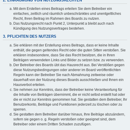
2. EINRÄUMUNG VON NUTZUNGSRECHTEN
Mit dem Erstellen eines Beitrags erteilen Sie dem Betreiber ein
einfaches, zeitlich und räumlich unbeschränktes und unentgeltliches
Recht, Ihren Beitrag im Rahmen des Boards zu nutzen.
Das Nutzungsrecht nach Punkt 2, Unterpunkt a bleibt auch nach
Kündigung des Nutzungsvertrages bestehen.
3. PFLICHTEN DES NUTZERS
Sie erklären mit der Erstellung eines Beitrags, dass er keine Inhalte
enthält, die gegen geltendes Recht oder die guten Sitten verstoßen. Sie
erklären insbesondere, dass Sie das Recht besitzen, die in Ihren
Beiträgen verwendeten Links und Bilder zu setzen bzw. zu verwenden.
Der Betreiber des Boards übt das Hausrecht aus. Bei Verstößen gegen
diese Nutzungsbedingungen oder anderer im Board veröffentlichten
Regeln kann der Betreiber Sie nach Abmahnung zeitweise oder
dauerhaft von der Nutzung dieses Boards ausschließen und Ihnen ein
Hausverbot erteilen.
Sie nehmen zur Kenntnis, dass der Betreiber keine Verantwortung für
die Inhalte von Beiträgen übernimmt, die er nicht selbst erstellt hat oder
die er nicht zur Kenntnis genommen hat. Sie gestatten dem Betreiber, Ihr
Benutzerkonto, Beiträge und Funktionen jederzeit zu löschen oder zu
sperren.
Sie gestatten dem Betreiber darüber hinaus, Ihre Beiträge abzuändern,
sofern sie gegen o. g. Regeln verstoßen oder geeignet sind, dem
Betreiber oder einem Dritten Schaden zuzufügen.