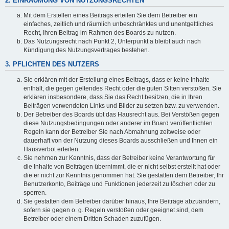
2. EINRÄUMUNG VON NUTZUNGSRECHTEN
Mit dem Erstellen eines Beitrags erteilen Sie dem Betreiber ein
einfaches, zeitlich und räumlich unbeschränktes und unentgeltliches
Recht, Ihren Beitrag im Rahmen des Boards zu nutzen.
Das Nutzungsrecht nach Punkt 2, Unterpunkt a bleibt auch nach
Kündigung des Nutzungsvertrages bestehen.
3. PFLICHTEN DES NUTZERS
Sie erklären mit der Erstellung eines Beitrags, dass er keine Inhalte
enthält, die gegen geltendes Recht oder die guten Sitten verstoßen. Sie
erklären insbesondere, dass Sie das Recht besitzen, die in Ihren
Beiträgen verwendeten Links und Bilder zu setzen bzw. zu verwenden.
Der Betreiber des Boards übt das Hausrecht aus. Bei Verstößen gegen
diese Nutzungsbedingungen oder anderer im Board veröffentlichten
Regeln kann der Betreiber Sie nach Abmahnung zeitweise oder
dauerhaft von der Nutzung dieses Boards ausschließen und Ihnen ein
Hausverbot erteilen.
Sie nehmen zur Kenntnis, dass der Betreiber keine Verantwortung für
die Inhalte von Beiträgen übernimmt, die er nicht selbst erstellt hat oder
die er nicht zur Kenntnis genommen hat. Sie gestatten dem Betreiber, Ihr
Benutzerkonto, Beiträge und Funktionen jederzeit zu löschen oder zu
sperren.
Sie gestatten dem Betreiber darüber hinaus, Ihre Beiträge abzuändern,
sofern sie gegen o. g. Regeln verstoßen oder geeignet sind, dem
Betreiber oder einem Dritten Schaden zuzufügen.