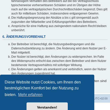
fahrlässigem Verhalten des Betreibers auf die bei Vertragsschluss
typischerweise vorhersehbaren Schäden und im Übrigen der Höhe
nach auf die vertragstypischen Durchschnittsschäden begrenzt. Dies gilt
auch für mittelbare Schäden, insbesondere entgangenen Gewinn.
Die Haftungsbegrenzung der Absätze a bis c gilt sinngemäß auch
zugunsten der Mitarbeiter und Erfüllungsgehilfen des Betreibers.
Ansprüche für eine Haftung aus zwingendem nationalem Recht bleiben
unberührt.
6. ÄNDERUNGSVORBEHALT
Der Betreiber ist berechtigt, die Nutzungsbedingungen und die
Datenschutzerklärung zu ändern. Die Änderung wird dem Nutzer per E-
Mail mitgeteilt.
Der Nutzer ist berechtigt, den Änderungen zu widersprechen. Im Falle
des Widerspruchs erlischt das zwischen dem Betreiber und dem Nutzer
bestehende Vertragsverhältnis mit sofortiger Wirkung.
Die Änderungen gelten als anerkannt und verbindlich, wenn der Nutzer
den Änderungen zugestimmt hat.
Informationen über den Umgang mit Ihren persönlichen Daten sind
Diese Website nutzt Cookies, um Ihnen den
in der Datenschutzerklärung enthalten.
bestmöglichen Komfort bei der Nutzung zu
bieten.
Mehr erfahren
Foren-Übersicht
Alle Cookies löschen
Alle Zeiten sind
UTC+02:00
Verstanden!
Powered by
phpBB
® Forum Software © phpBB Limited