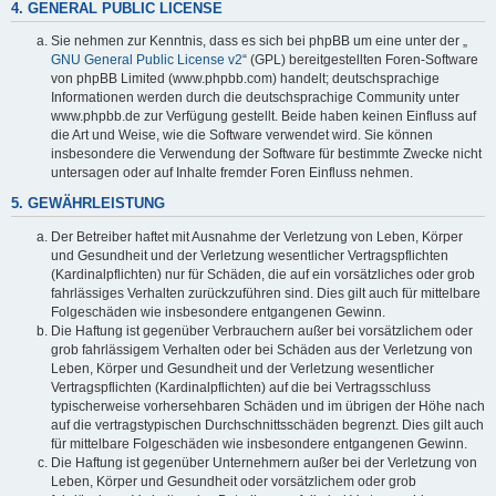
4. GENERAL PUBLIC LICENSE
Sie nehmen zur Kenntnis, dass es sich bei phpBB um eine unter der „
GNU General Public License v2
“ (GPL) bereitgestellten Foren-Software
von phpBB Limited (www.phpbb.com) handelt; deutschsprachige
Informationen werden durch die deutschsprachige Community unter
www.phpbb.de zur Verfügung gestellt. Beide haben keinen Einfluss auf
die Art und Weise, wie die Software verwendet wird. Sie können
insbesondere die Verwendung der Software für bestimmte Zwecke nicht
untersagen oder auf Inhalte fremder Foren Einfluss nehmen.
5. GEWÄHRLEISTUNG
Der Betreiber haftet mit Ausnahme der Verletzung von Leben, Körper
und Gesundheit und der Verletzung wesentlicher Vertragspflichten
(Kardinalpflichten) nur für Schäden, die auf ein vorsätzliches oder grob
fahrlässiges Verhalten zurückzuführen sind. Dies gilt auch für mittelbare
Folgeschäden wie insbesondere entgangenen Gewinn.
Die Haftung ist gegenüber Verbrauchern außer bei vorsätzlichem oder
grob fahrlässigem Verhalten oder bei Schäden aus der Verletzung von
Leben, Körper und Gesundheit und der Verletzung wesentlicher
Vertragspflichten (Kardinalpflichten) auf die bei Vertragsschluss
typischerweise vorhersehbaren Schäden und im übrigen der Höhe nach
auf die vertragstypischen Durchschnittsschäden begrenzt. Dies gilt auch
für mittelbare Folgeschäden wie insbesondere entgangenen Gewinn.
Die Haftung ist gegenüber Unternehmern außer bei der Verletzung von
Leben, Körper und Gesundheit oder vorsätzlichem oder grob