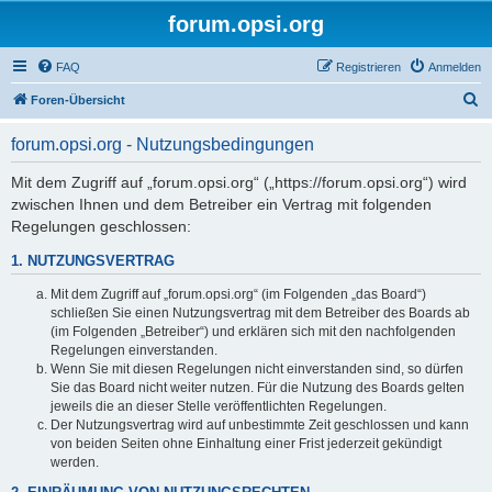
forum.opsi.org
FAQ
Registrieren
Anmelden
S
Foren-Übersicht
u
forum.opsi.org - Nutzungsbedingungen
c
h
Mit dem Zugriff auf „forum.opsi.org“ („https://forum.opsi.org“) wird
zwischen Ihnen und dem Betreiber ein Vertrag mit folgenden
e
Regelungen geschlossen:
1. NUTZUNGSVERTRAG
Mit dem Zugriff auf „forum.opsi.org“ (im Folgenden „das Board“)
schließen Sie einen Nutzungsvertrag mit dem Betreiber des Boards ab
(im Folgenden „Betreiber“) und erklären sich mit den nachfolgenden
Regelungen einverstanden.
Wenn Sie mit diesen Regelungen nicht einverstanden sind, so dürfen
Sie das Board nicht weiter nutzen. Für die Nutzung des Boards gelten
jeweils die an dieser Stelle veröffentlichten Regelungen.
Der Nutzungsvertrag wird auf unbestimmte Zeit geschlossen und kann
von beiden Seiten ohne Einhaltung einer Frist jederzeit gekündigt
werden.