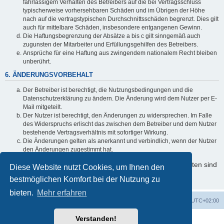
fahrlässigem Verhalten des Betreibers auf die bei Vertragsschluss
typischerweise vorhersehbaren Schäden und im Übrigen der Höhe
nach auf die vertragstypischen Durchschnittsschäden begrenzt. Dies gilt
auch für mittelbare Schäden, insbesondere entgangenen Gewinn.
Die Haftungsbegrenzung der Absätze a bis c gilt sinngemäß auch
zugunsten der Mitarbeiter und Erfüllungsgehilfen des Betreibers.
Ansprüche für eine Haftung aus zwingendem nationalem Recht bleiben
unberührt.
6. ÄNDERUNGSVORBEHALT
Der Betreiber ist berechtigt, die Nutzungsbedingungen und die
Datenschutzerklärung zu ändern. Die Änderung wird dem Nutzer per E-
Mail mitgeteilt.
Der Nutzer ist berechtigt, den Änderungen zu widersprechen. Im Falle
des Widerspruchs erlischt das zwischen dem Betreiber und dem Nutzer
bestehende Vertragsverhältnis mit sofortiger Wirkung.
Die Änderungen gelten als anerkannt und verbindlich, wenn der Nutzer
den Änderungen zugestimmt hat.
Informationen über den Umgang mit Ihren persönlichen Daten sind
Diese Website nutzt Cookies, um Ihnen den
in der Datenschutzerklärung enthalten.
bestmöglichen Komfort bei der Nutzung zu
bieten.
Mehr erfahren
Foren-Übersicht
Alle Cookies löschen
Alle Zeiten sind
UTC+02:00
Verstanden!
Powered by
phpBB
® Forum Software © phpBB Limited