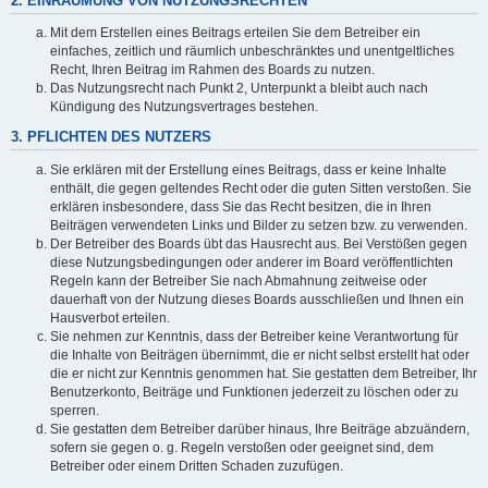
2. EINRÄUMUNG VON NUTZUNGSRECHTEN
Mit dem Erstellen eines Beitrags erteilen Sie dem Betreiber ein
einfaches, zeitlich und räumlich unbeschränktes und unentgeltliches
Recht, Ihren Beitrag im Rahmen des Boards zu nutzen.
Das Nutzungsrecht nach Punkt 2, Unterpunkt a bleibt auch nach
Kündigung des Nutzungsvertrages bestehen.
3. PFLICHTEN DES NUTZERS
Sie erklären mit der Erstellung eines Beitrags, dass er keine Inhalte
enthält, die gegen geltendes Recht oder die guten Sitten verstoßen. Sie
erklären insbesondere, dass Sie das Recht besitzen, die in Ihren
Beiträgen verwendeten Links und Bilder zu setzen bzw. zu verwenden.
Der Betreiber des Boards übt das Hausrecht aus. Bei Verstößen gegen
diese Nutzungsbedingungen oder anderer im Board veröffentlichten
Regeln kann der Betreiber Sie nach Abmahnung zeitweise oder
dauerhaft von der Nutzung dieses Boards ausschließen und Ihnen ein
Hausverbot erteilen.
Sie nehmen zur Kenntnis, dass der Betreiber keine Verantwortung für
die Inhalte von Beiträgen übernimmt, die er nicht selbst erstellt hat oder
die er nicht zur Kenntnis genommen hat. Sie gestatten dem Betreiber, Ihr
Benutzerkonto, Beiträge und Funktionen jederzeit zu löschen oder zu
sperren.
Sie gestatten dem Betreiber darüber hinaus, Ihre Beiträge abzuändern,
sofern sie gegen o. g. Regeln verstoßen oder geeignet sind, dem
Betreiber oder einem Dritten Schaden zuzufügen.