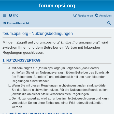
forum.opsi.org
FAQ
Registrieren
Anmelden
S
Foren-Übersicht
u
forum.opsi.org - Nutzungsbedingungen
c
h
Mit dem Zugriff auf „forum.opsi.org“ („https://forum.opsi.org“) wird
zwischen Ihnen und dem Betreiber ein Vertrag mit folgenden
e
Regelungen geschlossen:
1. NUTZUNGSVERTRAG
Mit dem Zugriff auf „forum.opsi.org“ (im Folgenden „das Board“)
schließen Sie einen Nutzungsvertrag mit dem Betreiber des Boards ab
(im Folgenden „Betreiber“) und erklären sich mit den nachfolgenden
Regelungen einverstanden.
Wenn Sie mit diesen Regelungen nicht einverstanden sind, so dürfen
Sie das Board nicht weiter nutzen. Für die Nutzung des Boards gelten
jeweils die an dieser Stelle veröffentlichten Regelungen.
Der Nutzungsvertrag wird auf unbestimmte Zeit geschlossen und kann
von beiden Seiten ohne Einhaltung einer Frist jederzeit gekündigt
werden.