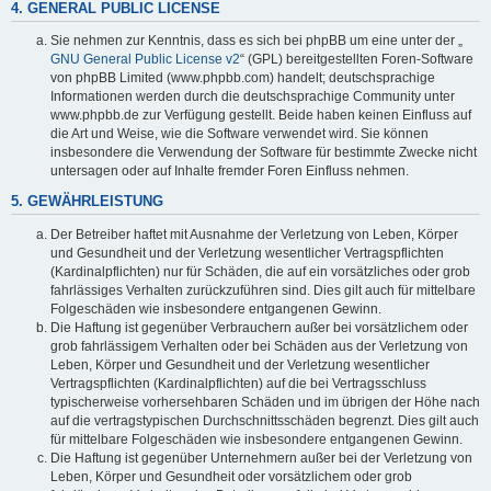
4. GENERAL PUBLIC LICENSE
Sie nehmen zur Kenntnis, dass es sich bei phpBB um eine unter der „
GNU General Public License v2
“ (GPL) bereitgestellten Foren-Software
von phpBB Limited (www.phpbb.com) handelt; deutschsprachige
Informationen werden durch die deutschsprachige Community unter
www.phpbb.de zur Verfügung gestellt. Beide haben keinen Einfluss auf
die Art und Weise, wie die Software verwendet wird. Sie können
insbesondere die Verwendung der Software für bestimmte Zwecke nicht
untersagen oder auf Inhalte fremder Foren Einfluss nehmen.
5. GEWÄHRLEISTUNG
Der Betreiber haftet mit Ausnahme der Verletzung von Leben, Körper
und Gesundheit und der Verletzung wesentlicher Vertragspflichten
(Kardinalpflichten) nur für Schäden, die auf ein vorsätzliches oder grob
fahrlässiges Verhalten zurückzuführen sind. Dies gilt auch für mittelbare
Folgeschäden wie insbesondere entgangenen Gewinn.
Die Haftung ist gegenüber Verbrauchern außer bei vorsätzlichem oder
grob fahrlässigem Verhalten oder bei Schäden aus der Verletzung von
Leben, Körper und Gesundheit und der Verletzung wesentlicher
Vertragspflichten (Kardinalpflichten) auf die bei Vertragsschluss
typischerweise vorhersehbaren Schäden und im übrigen der Höhe nach
auf die vertragstypischen Durchschnittsschäden begrenzt. Dies gilt auch
für mittelbare Folgeschäden wie insbesondere entgangenen Gewinn.
Die Haftung ist gegenüber Unternehmern außer bei der Verletzung von
Leben, Körper und Gesundheit oder vorsätzlichem oder grob