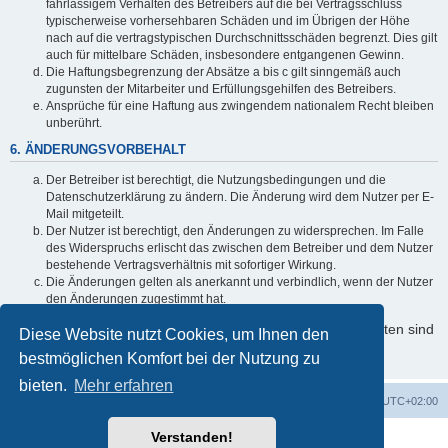
fahrlässigem Verhalten des Betreibers auf die bei Vertragsschluss
typischerweise vorhersehbaren Schäden und im Übrigen der Höhe
nach auf die vertragstypischen Durchschnittsschäden begrenzt. Dies gilt
auch für mittelbare Schäden, insbesondere entgangenen Gewinn.
Die Haftungsbegrenzung der Absätze a bis c gilt sinngemäß auch
zugunsten der Mitarbeiter und Erfüllungsgehilfen des Betreibers.
Ansprüche für eine Haftung aus zwingendem nationalem Recht bleiben
unberührt.
6. ÄNDERUNGSVORBEHALT
Der Betreiber ist berechtigt, die Nutzungsbedingungen und die
Datenschutzerklärung zu ändern. Die Änderung wird dem Nutzer per E-
Mail mitgeteilt.
Der Nutzer ist berechtigt, den Änderungen zu widersprechen. Im Falle
des Widerspruchs erlischt das zwischen dem Betreiber und dem Nutzer
bestehende Vertragsverhältnis mit sofortiger Wirkung.
Die Änderungen gelten als anerkannt und verbindlich, wenn der Nutzer
den Änderungen zugestimmt hat.
Informationen über den Umgang mit Ihren persönlichen Daten sind
Diese Website nutzt Cookies, um Ihnen den
in der Datenschutzerklärung enthalten.
bestmöglichen Komfort bei der Nutzung zu
bieten.
Mehr erfahren
Foren-Übersicht
Alle Cookies löschen
Alle Zeiten sind
UTC+02:00
Verstanden!
Powered by
phpBB
® Forum Software © phpBB Limited