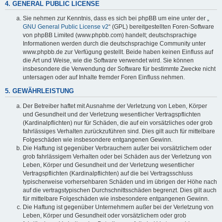
4. GENERAL PUBLIC LICENSE
Sie nehmen zur Kenntnis, dass es sich bei phpBB um eine unter der „
GNU General Public License v2
“ (GPL) bereitgestellten Foren-Software
von phpBB Limited (www.phpbb.com) handelt; deutschsprachige
Informationen werden durch die deutschsprachige Community unter
www.phpbb.de zur Verfügung gestellt. Beide haben keinen Einfluss auf
die Art und Weise, wie die Software verwendet wird. Sie können
insbesondere die Verwendung der Software für bestimmte Zwecke nicht
untersagen oder auf Inhalte fremder Foren Einfluss nehmen.
5. GEWÄHRLEISTUNG
Der Betreiber haftet mit Ausnahme der Verletzung von Leben, Körper
und Gesundheit und der Verletzung wesentlicher Vertragspflichten
(Kardinalpflichten) nur für Schäden, die auf ein vorsätzliches oder grob
fahrlässiges Verhalten zurückzuführen sind. Dies gilt auch für mittelbare
Folgeschäden wie insbesondere entgangenen Gewinn.
Die Haftung ist gegenüber Verbrauchern außer bei vorsätzlichem oder
grob fahrlässigem Verhalten oder bei Schäden aus der Verletzung von
Leben, Körper und Gesundheit und der Verletzung wesentlicher
Vertragspflichten (Kardinalpflichten) auf die bei Vertragsschluss
typischerweise vorhersehbaren Schäden und im übrigen der Höhe nach
auf die vertragstypischen Durchschnittsschäden begrenzt. Dies gilt auch
für mittelbare Folgeschäden wie insbesondere entgangenen Gewinn.
Die Haftung ist gegenüber Unternehmern außer bei der Verletzung von
Leben, Körper und Gesundheit oder vorsätzlichem oder grob