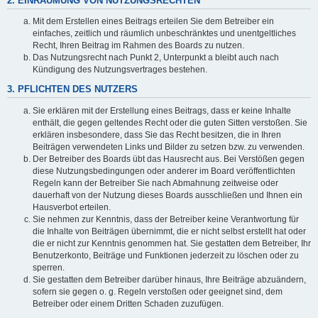
2. EINRÄUMUNG VON NUTZUNGSRECHTEN
Mit dem Erstellen eines Beitrags erteilen Sie dem Betreiber ein
einfaches, zeitlich und räumlich unbeschränktes und unentgeltliches
Recht, Ihren Beitrag im Rahmen des Boards zu nutzen.
Das Nutzungsrecht nach Punkt 2, Unterpunkt a bleibt auch nach
Kündigung des Nutzungsvertrages bestehen.
3. PFLICHTEN DES NUTZERS
Sie erklären mit der Erstellung eines Beitrags, dass er keine Inhalte
enthält, die gegen geltendes Recht oder die guten Sitten verstoßen. Sie
erklären insbesondere, dass Sie das Recht besitzen, die in Ihren
Beiträgen verwendeten Links und Bilder zu setzen bzw. zu verwenden.
Der Betreiber des Boards übt das Hausrecht aus. Bei Verstößen gegen
diese Nutzungsbedingungen oder anderer im Board veröffentlichten
Regeln kann der Betreiber Sie nach Abmahnung zeitweise oder
dauerhaft von der Nutzung dieses Boards ausschließen und Ihnen ein
Hausverbot erteilen.
Sie nehmen zur Kenntnis, dass der Betreiber keine Verantwortung für
die Inhalte von Beiträgen übernimmt, die er nicht selbst erstellt hat oder
die er nicht zur Kenntnis genommen hat. Sie gestatten dem Betreiber, Ihr
Benutzerkonto, Beiträge und Funktionen jederzeit zu löschen oder zu
sperren.
Sie gestatten dem Betreiber darüber hinaus, Ihre Beiträge abzuändern,
sofern sie gegen o. g. Regeln verstoßen oder geeignet sind, dem
Betreiber oder einem Dritten Schaden zuzufügen.