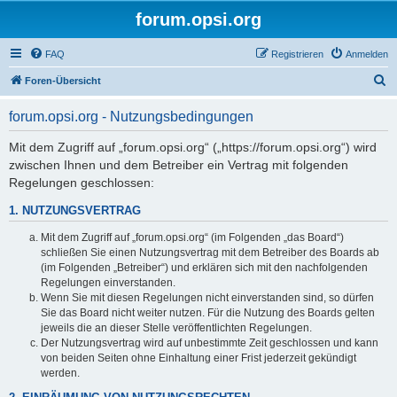
forum.opsi.org
FAQ
Registrieren
Anmelden
S
Foren-Übersicht
u
forum.opsi.org - Nutzungsbedingungen
c
h
Mit dem Zugriff auf „forum.opsi.org“ („https://forum.opsi.org“) wird
zwischen Ihnen und dem Betreiber ein Vertrag mit folgenden
e
Regelungen geschlossen:
1. NUTZUNGSVERTRAG
Mit dem Zugriff auf „forum.opsi.org“ (im Folgenden „das Board“)
schließen Sie einen Nutzungsvertrag mit dem Betreiber des Boards ab
(im Folgenden „Betreiber“) und erklären sich mit den nachfolgenden
Regelungen einverstanden.
Wenn Sie mit diesen Regelungen nicht einverstanden sind, so dürfen
Sie das Board nicht weiter nutzen. Für die Nutzung des Boards gelten
jeweils die an dieser Stelle veröffentlichten Regelungen.
Der Nutzungsvertrag wird auf unbestimmte Zeit geschlossen und kann
von beiden Seiten ohne Einhaltung einer Frist jederzeit gekündigt
werden.