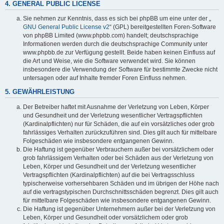
4. GENERAL PUBLIC LICENSE
Sie nehmen zur Kenntnis, dass es sich bei phpBB um eine unter der „
GNU General Public License v2
“ (GPL) bereitgestellten Foren-Software
von phpBB Limited (www.phpbb.com) handelt; deutschsprachige
Informationen werden durch die deutschsprachige Community unter
www.phpbb.de zur Verfügung gestellt. Beide haben keinen Einfluss auf
die Art und Weise, wie die Software verwendet wird. Sie können
insbesondere die Verwendung der Software für bestimmte Zwecke nicht
untersagen oder auf Inhalte fremder Foren Einfluss nehmen.
5. GEWÄHRLEISTUNG
Der Betreiber haftet mit Ausnahme der Verletzung von Leben, Körper
und Gesundheit und der Verletzung wesentlicher Vertragspflichten
(Kardinalpflichten) nur für Schäden, die auf ein vorsätzliches oder grob
fahrlässiges Verhalten zurückzuführen sind. Dies gilt auch für mittelbare
Folgeschäden wie insbesondere entgangenen Gewinn.
Die Haftung ist gegenüber Verbrauchern außer bei vorsätzlichem oder
grob fahrlässigem Verhalten oder bei Schäden aus der Verletzung von
Leben, Körper und Gesundheit und der Verletzung wesentlicher
Vertragspflichten (Kardinalpflichten) auf die bei Vertragsschluss
typischerweise vorhersehbaren Schäden und im übrigen der Höhe nach
auf die vertragstypischen Durchschnittsschäden begrenzt. Dies gilt auch
für mittelbare Folgeschäden wie insbesondere entgangenen Gewinn.
Die Haftung ist gegenüber Unternehmern außer bei der Verletzung von
Leben, Körper und Gesundheit oder vorsätzlichem oder grob