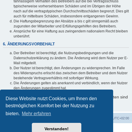
fahrlässigem Verhalten des Betreibers auf die bei Vertragsschluss
typischerweise vorhersehbaren Schäden und im Übrigen der Höhe
nach auf die vertragstypischen Durchschnittsschäden begrenzt. Dies gilt
auch für mittelbare Schäden, insbesondere entgangenen Gewinn.
Die Haftungsbegrenzung der Absätze a bis c gilt sinngemäß auch
zugunsten der Mitarbeiter und Erfüllungsgehilfen des Betreibers.
Ansprüche für eine Haftung aus zwingendem nationalem Recht bleiben
unberührt.
6. ÄNDERUNGSVORBEHALT
Der Betreiber ist berechtigt, die Nutzungsbedingungen und die
Datenschutzerklärung zu ändern. Die Änderung wird dem Nutzer per E-
Mail mitgeteilt.
Der Nutzer ist berechtigt, den Änderungen zu widersprechen. Im Falle
des Widerspruchs erlischt das zwischen dem Betreiber und dem Nutzer
bestehende Vertragsverhältnis mit sofortiger Wirkung.
Die Änderungen gelten als anerkannt und verbindlich, wenn der Nutzer
den Änderungen zugestimmt hat.
Informationen über den Umgang mit Ihren persönlichen Daten sind
Diese Website nutzt Cookies, um Ihnen den
in der Datenschutzerklärung enthalten.
bestmöglichen Komfort bei der Nutzung zu
bieten.
Mehr erfahren
Foren-Übersicht
Alle Cookies löschen
Alle Zeiten sind
UTC+02:00
Verstanden!
Powered by
phpBB
® Forum Software © phpBB Limited