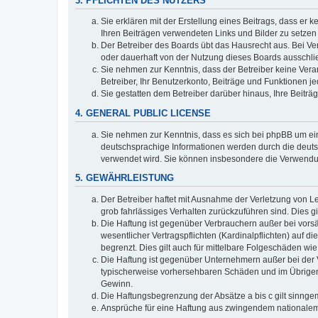
3. PFLICHTEN DES NUTZERS
Sie erklären mit der Erstellung eines Beitrags, dass er 
Ihren Beiträgen verwendeten Links und Bilder zu setze
Der Betreiber des Boards übt das Hausrecht aus. Bei V
oder dauerhaft von der Nutzung dieses Boards ausschlie
Sie nehmen zur Kenntnis, dass der Betreiber keine Verant
Betreiber, Ihr Benutzerkonto, Beiträge und Funktionen je
Sie gestatten dem Betreiber darüber hinaus, Ihre Beitr
4. GENERAL PUBLIC LICENSE
Sie nehmen zur Kenntnis, dass es sich bei phpBB um ein
deutschsprachige Informationen werden durch die deuts
verwendet wird. Sie können insbesondere die Verwendun
5. GEWÄHRLEISTUNG
Der Betreiber haftet mit Ausnahme der Verletzung von Le
grob fahrlässiges Verhalten zurückzuführen sind. Dies 
Die Haftung ist gegenüber Verbrauchern außer bei vors
wesentlicher Vertragspflichten (Kardinalpflichten) auf
begrenzt. Dies gilt auch für mittelbare Folgeschäden 
Die Haftung ist gegenüber Unternehmern außer bei der V
typischerweise vorhersehbaren Schäden und im Übrigen 
Gewinn.
Die Haftungsbegrenzung der Absätze a bis c gilt sinnge
Ansprüche für eine Haftung aus zwingendem nationalem