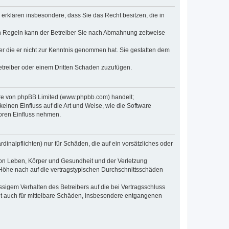
e erklären insbesondere, dass Sie das Recht besitzen, die in
en Regeln kann der Betreiber Sie nach Abmahnung zeitweise
oder die er nicht zur Kenntnis genommen hat. Sie gestatten dem
Betreiber oder einem Dritten Schaden zuzufügen.
ware von phpBB Limited (www.phpbb.com) handelt;
inen Einfluss auf die Art und Weise, wie die Software
oren Einfluss nehmen.
inalpflichten) nur für Schäden, die auf ein vorsätzliches oder
von Leben, Körper und Gesundheit und der Verletzung
r Höhe nach auf die vertragstypischen Durchschnittsschäden
sigem Verhalten des Betreibers auf die bei Vertragsschluss
lt auch für mittelbare Schäden, insbesondere entgangenen