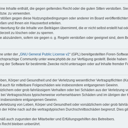
keine Inhalte enthält, die gegen geltendes Recht oder die guten Sitten verstoßen. Si
n bzw. zu verwenden.
erstößen gegen diese Nutzungsbedingungen oder anderer im Board veröffentlicht
ßen und Ihnen ein Hausverbot erteilen.
wortung für die Inhalte von Beiträgen übernimmt, die er nicht selbst erstellt hat 
derzeit zu löschen oder zu sperren.
äge abzuändern, sofern sie gegen o. g. Regeln verstoßen oder geeignet sind, dem 
e unter der „
GNU General Public License v2
“ (GPL) bereitgestellten Foren-Soft
chsprachige Community unter www.phpbb.de zur Verfügung gestellt. Beide haben ke
g der Software für bestimmte Zwecke nicht untersagen oder auf Inhalte fremder F
ben, Körper und Gesundheit und der Verletzung wesentlicher Vertragspflichten (Kard
gilt auch für mittelbare Folgeschäden wie insbesondere entgangenen Gewinn.
ätzlichem oder grob fahrlässigem Verhalten oder bei Schäden aus der Verletzung 
 die bei Vertragsschluss typischerweise vorhersehbaren Schäden und im übrigen de
wie insbesondere entgangenen Gewinn.
erletzung von Leben, Körper und Gesundheit oder vorsätzlichem oder grob fahrläs
der Höhe nach auf die vertragstypischen Durchschnittsschäden begrenzt. Dies gi
mäß auch zugunsten der Mitarbeiter und Erfüllungsgehilfen des Betreibers.
 Recht bleiben unberührt.