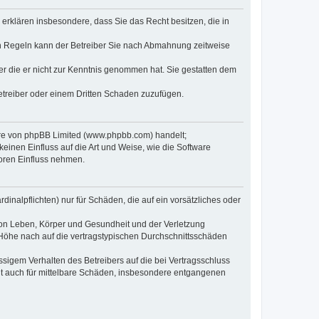
e erklären insbesondere, dass Sie das Recht besitzen, die in
en Regeln kann der Betreiber Sie nach Abmahnung zeitweise
oder die er nicht zur Kenntnis genommen hat. Sie gestatten dem
Betreiber oder einem Dritten Schaden zuzufügen.
ware von phpBB Limited (www.phpbb.com) handelt;
inen Einfluss auf die Art und Weise, wie die Software
oren Einfluss nehmen.
inalpflichten) nur für Schäden, die auf ein vorsätzliches oder
von Leben, Körper und Gesundheit und der Verletzung
r Höhe nach auf die vertragstypischen Durchschnittsschäden
sigem Verhalten des Betreibers auf die bei Vertragsschluss
lt auch für mittelbare Schäden, insbesondere entgangenen