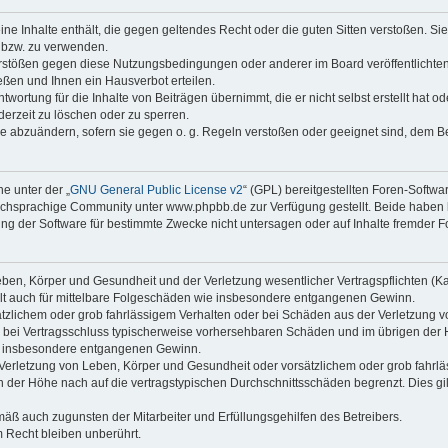
keine Inhalte enthält, die gegen geltendes Recht oder die guten Sitten verstoßen. Si
n bzw. zu verwenden.
erstößen gegen diese Nutzungsbedingungen oder anderer im Board veröffentlicht
ßen und Ihnen ein Hausverbot erteilen.
wortung für die Inhalte von Beiträgen übernimmt, die er nicht selbst erstellt hat 
derzeit zu löschen oder zu sperren.
äge abzuändern, sofern sie gegen o. g. Regeln verstoßen oder geeignet sind, dem 
e unter der „
GNU General Public License v2
“ (GPL) bereitgestellten Foren-Soft
chsprachige Community unter www.phpbb.de zur Verfügung gestellt. Beide haben ke
g der Software für bestimmte Zwecke nicht untersagen oder auf Inhalte fremder F
ben, Körper und Gesundheit und der Verletzung wesentlicher Vertragspflichten (Kard
gilt auch für mittelbare Folgeschäden wie insbesondere entgangenen Gewinn.
ätzlichem oder grob fahrlässigem Verhalten oder bei Schäden aus der Verletzung 
 die bei Vertragsschluss typischerweise vorhersehbaren Schäden und im übrigen de
wie insbesondere entgangenen Gewinn.
erletzung von Leben, Körper und Gesundheit oder vorsätzlichem oder grob fahrläs
der Höhe nach auf die vertragstypischen Durchschnittsschäden begrenzt. Dies gi
mäß auch zugunsten der Mitarbeiter und Erfüllungsgehilfen des Betreibers.
 Recht bleiben unberührt.