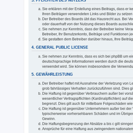
3. PFLICHTEN DES NUTZERS
Sie erklären mit der Erstellung eines Beitrags, dass er 
Ihren Beiträgen verwendeten Links und Bilder zu setze
Der Betreiber des Boards übt das Hausrecht aus. Bei V
oder dauerhaft von der Nutzung dieses Boards ausschlie
Sie nehmen zur Kenntnis, dass der Betreiber keine Verant
Betreiber, Ihr Benutzerkonto, Beiträge und Funktionen je
Sie gestatten dem Betreiber darüber hinaus, Ihre Beitr
4. GENERAL PUBLIC LICENSE
Sie nehmen zur Kenntnis, dass es sich bei phpBB um ein
deutschsprachige Informationen werden durch die deuts
verwendet wird. Sie können insbesondere die Verwendun
5. GEWÄHRLEISTUNG
Der Betreiber haftet mit Ausnahme der Verletzung von Le
grob fahrlässiges Verhalten zurückzuführen sind. Dies 
Die Haftung ist gegenüber Verbrauchern außer bei vors
wesentlicher Vertragspflichten (Kardinalpflichten) auf
begrenzt. Dies gilt auch für mittelbare Folgeschäden 
Die Haftung ist gegenüber Unternehmern außer bei der V
typischerweise vorhersehbaren Schäden und im Übrigen 
Gewinn.
Die Haftungsbegrenzung der Absätze a bis c gilt sinnge
Ansprüche für eine Haftung aus zwingendem nationalem