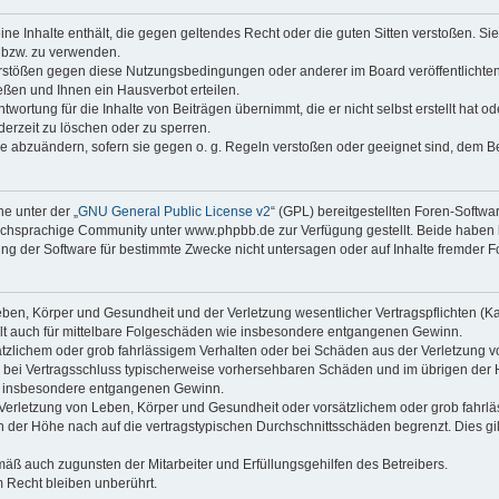
keine Inhalte enthält, die gegen geltendes Recht oder die guten Sitten verstoßen. Si
n bzw. zu verwenden.
erstößen gegen diese Nutzungsbedingungen oder anderer im Board veröffentlicht
ßen und Ihnen ein Hausverbot erteilen.
wortung für die Inhalte von Beiträgen übernimmt, die er nicht selbst erstellt hat 
derzeit zu löschen oder zu sperren.
äge abzuändern, sofern sie gegen o. g. Regeln verstoßen oder geeignet sind, dem 
e unter der „
GNU General Public License v2
“ (GPL) bereitgestellten Foren-Soft
chsprachige Community unter www.phpbb.de zur Verfügung gestellt. Beide haben ke
g der Software für bestimmte Zwecke nicht untersagen oder auf Inhalte fremder F
ben, Körper und Gesundheit und der Verletzung wesentlicher Vertragspflichten (Kard
gilt auch für mittelbare Folgeschäden wie insbesondere entgangenen Gewinn.
ätzlichem oder grob fahrlässigem Verhalten oder bei Schäden aus der Verletzung 
 die bei Vertragsschluss typischerweise vorhersehbaren Schäden und im übrigen de
wie insbesondere entgangenen Gewinn.
erletzung von Leben, Körper und Gesundheit oder vorsätzlichem oder grob fahrläs
der Höhe nach auf die vertragstypischen Durchschnittsschäden begrenzt. Dies gi
mäß auch zugunsten der Mitarbeiter und Erfüllungsgehilfen des Betreibers.
 Recht bleiben unberührt.