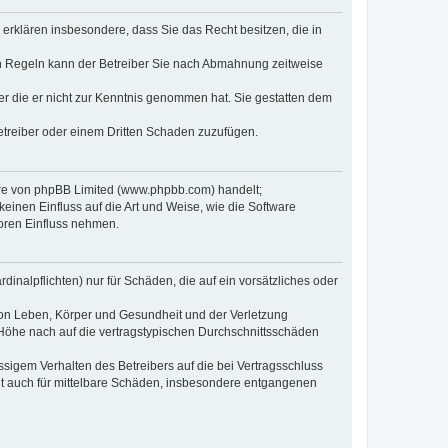
e erklären insbesondere, dass Sie das Recht besitzen, die in
en Regeln kann der Betreiber Sie nach Abmahnung zeitweise
oder die er nicht zur Kenntnis genommen hat. Sie gestatten dem
Betreiber oder einem Dritten Schaden zuzufügen.
ware von phpBB Limited (www.phpbb.com) handelt;
inen Einfluss auf die Art und Weise, wie die Software
oren Einfluss nehmen.
inalpflichten) nur für Schäden, die auf ein vorsätzliches oder
von Leben, Körper und Gesundheit und der Verletzung
r Höhe nach auf die vertragstypischen Durchschnittsschäden
sigem Verhalten des Betreibers auf die bei Vertragsschluss
lt auch für mittelbare Schäden, insbesondere entgangenen