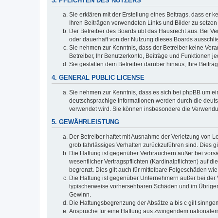
3. PFLICHTEN DES NUTZERS
Sie erklären mit der Erstellung eines Beitrags, dass er 
Ihren Beiträgen verwendeten Links und Bilder zu setze
Der Betreiber des Boards übt das Hausrecht aus. Bei V
oder dauerhaft von der Nutzung dieses Boards ausschlie
Sie nehmen zur Kenntnis, dass der Betreiber keine Verant
Betreiber, Ihr Benutzerkonto, Beiträge und Funktionen je
Sie gestatten dem Betreiber darüber hinaus, Ihre Beitr
4. GENERAL PUBLIC LICENSE
Sie nehmen zur Kenntnis, dass es sich bei phpBB um ein
deutschsprachige Informationen werden durch die deuts
verwendet wird. Sie können insbesondere die Verwendun
5. GEWÄHRLEISTUNG
Der Betreiber haftet mit Ausnahme der Verletzung von Le
grob fahrlässiges Verhalten zurückzuführen sind. Dies 
Die Haftung ist gegenüber Verbrauchern außer bei vors
wesentlicher Vertragspflichten (Kardinalpflichten) auf
begrenzt. Dies gilt auch für mittelbare Folgeschäden 
Die Haftung ist gegenüber Unternehmern außer bei der V
typischerweise vorhersehbaren Schäden und im Übrigen 
Gewinn.
Die Haftungsbegrenzung der Absätze a bis c gilt sinnge
Ansprüche für eine Haftung aus zwingendem nationalem