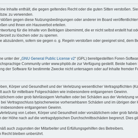
keine Inhalte enthält, die gegen geltendes Recht oder die guten Sitten verstoßen. Si
n bzw. zu verwenden.
erstößen gegen diese Nutzungsbedingungen oder anderer im Board veröffentlicht
ßen und Ihnen ein Hausverbot erteilen.
wortung für die Inhalte von Beiträgen übernimmt, die er nicht selbst erstellt hat 
derzeit zu löschen oder zu sperren.
äge abzuändern, sofern sie gegen o. g. Regeln verstoßen oder geeignet sind, dem 
e unter der „
GNU General Public License v2
“ (GPL) bereitgestellten Foren-Soft
chsprachige Community unter www.phpbb.de zur Verfügung gestellt. Beide haben ke
g der Software für bestimmte Zwecke nicht untersagen oder auf Inhalte fremder F
ben, Körper und Gesundheit und der Verletzung wesentlicher Vertragspflichten (Kard
gilt auch für mittelbare Folgeschäden wie insbesondere entgangenen Gewinn.
ätzlichem oder grob fahrlässigem Verhalten oder bei Schäden aus der Verletzung 
 die bei Vertragsschluss typischerweise vorhersehbaren Schäden und im übrigen de
wie insbesondere entgangenen Gewinn.
erletzung von Leben, Körper und Gesundheit oder vorsätzlichem oder grob fahrläs
der Höhe nach auf die vertragstypischen Durchschnittsschäden begrenzt. Dies gi
mäß auch zugunsten der Mitarbeiter und Erfüllungsgehilfen des Betreibers.
 Recht bleiben unberührt.