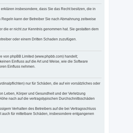
e erklären insbesondere, dass Sie das Recht besitzen, die in
en Regeln kann der Betreiber Sie nach Abmahnung zeitweise
oder die er nicht zur Kenntnis genommen hat. Sie gestatten dem
Betreiber oder einem Dritten Schaden zuzufügen.
ware von phpBB Limited (www.phpbb.com) handelt;
inen Einfluss auf die Art und Weise, wie die Software
oren Einfluss nehmen.
inalpflichten) nur für Schäden, die auf ein vorsätzliches oder
von Leben, Körper und Gesundheit und der Verletzung
r Höhe nach auf die vertragstypischen Durchschnittsschäden
sigem Verhalten des Betreibers auf die bei Vertragsschluss
lt auch für mittelbare Schäden, insbesondere entgangenen