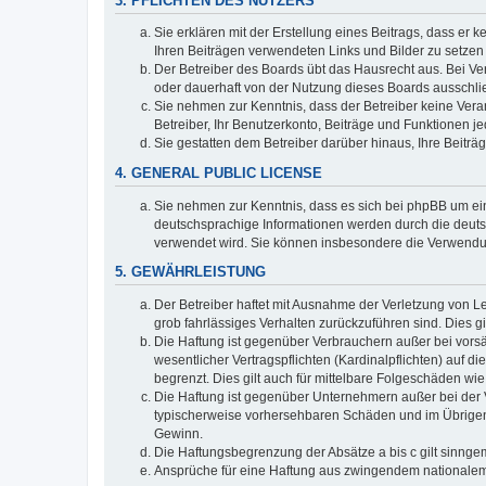
3. PFLICHTEN DES NUTZERS
Sie erklären mit der Erstellung eines Beitrags, dass er 
Ihren Beiträgen verwendeten Links und Bilder zu setze
Der Betreiber des Boards übt das Hausrecht aus. Bei V
oder dauerhaft von der Nutzung dieses Boards ausschlie
Sie nehmen zur Kenntnis, dass der Betreiber keine Verant
Betreiber, Ihr Benutzerkonto, Beiträge und Funktionen je
Sie gestatten dem Betreiber darüber hinaus, Ihre Beitr
4. GENERAL PUBLIC LICENSE
Sie nehmen zur Kenntnis, dass es sich bei phpBB um ein
deutschsprachige Informationen werden durch die deuts
verwendet wird. Sie können insbesondere die Verwendun
5. GEWÄHRLEISTUNG
Der Betreiber haftet mit Ausnahme der Verletzung von Le
grob fahrlässiges Verhalten zurückzuführen sind. Dies 
Die Haftung ist gegenüber Verbrauchern außer bei vors
wesentlicher Vertragspflichten (Kardinalpflichten) auf
begrenzt. Dies gilt auch für mittelbare Folgeschäden 
Die Haftung ist gegenüber Unternehmern außer bei der V
typischerweise vorhersehbaren Schäden und im Übrigen 
Gewinn.
Die Haftungsbegrenzung der Absätze a bis c gilt sinnge
Ansprüche für eine Haftung aus zwingendem nationalem